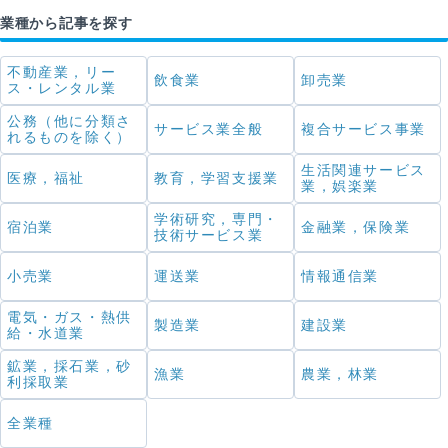
業種から記事を探す
不動産業，リー
飲食業
卸売業
ス・レンタル業
公務（他に分類さ
サービス業全般
複合サービス事業
れるものを除く）
生活関連サービス
医療，福祉
教育，学習支援業
業，娯楽業
学術研究，専門・
宿泊業
金融業，保険業
技術サービス業
小売業
運送業
情報通信業
電気・ガス・熱供
製造業
建設業
給・水道業
鉱業，採石業，砂
漁業
農業，林業
利採取業
全業種