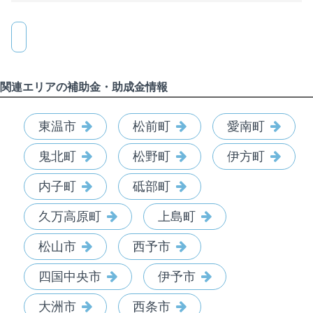
関連エリアの補助金・助成金情報
東温市
松前町
愛南町
鬼北町
松野町
伊方町
内子町
砥部町
久万高原町
上島町
松山市
西予市
四国中央市
伊予市
大洲市
西条市