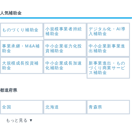
人気補助金
小規模事業者持続
デジタル化・AI導
ものづくり補助金
補助金
入補助金
事業承継・M&A補
中小企業省力化投
中小企業新事業進
助金
資補助金
出補助金
大規模成長投資補
中小企業成長加速
新事業進出・もの
助金
化補助金
づくり商業サービ
ス補助金
都道府県
全国
北海道
青森県
もっと見る