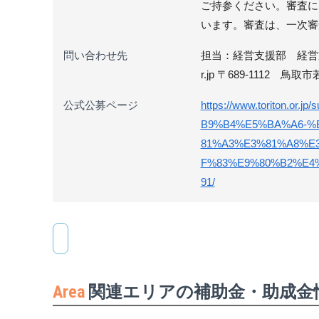
ご持参ください。審査に
います。審査は、一次審
問い合わせ先
担当：経営支援部 経営支援グル
r.jp 〒689-1112
公式公募ページ
https://www.toriton.
B9%B4%E5%BA%A6-%
81%A3%E3%81%A8%E
F%83%E9%80%B2%E4
91/
Area
関連エリアの補助金・助成金