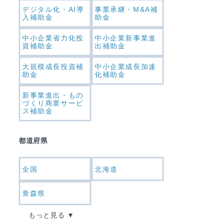
デジタル化・AI導
事業承継・M&A補
入補助金
助金
中小企業省力化投
中小企業新事業進
資補助金
出補助金
大規模成長投資補
中小企業成長加速
助金
化補助金
新事業進出・もの
づくり商業サービ
ス補助金
都道府県
全国
北海道
青森県
もっと見る