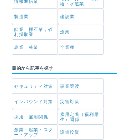
情報通信業
給・水道業
製造業
建設業
鉱業，採石業，砂
漁業
利採取業
農業，林業
全業種
目的から記事を探す
セキュリティ対策
事業譲渡
インバウンド対策
災害対策
雇用定着（福利厚
採用・雇用関係
生）関係
創業・起業・スタ
設備投資
ートアップ