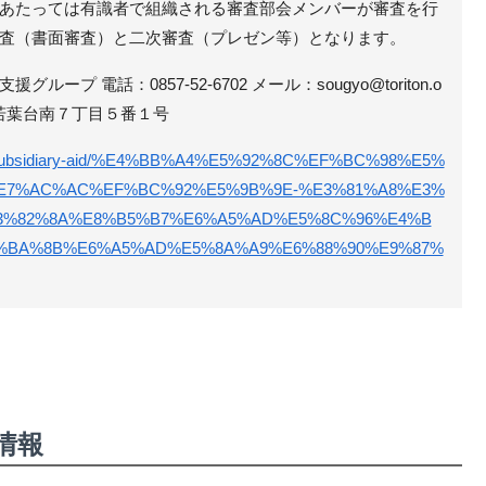
あたっては有識者で組織される審査部会メンバーが審査を行
査（書面審査）と二次審査（プレゼン等）となります。
ープ 電話：0857-52-6702 メール：sougyo@toriton.o
 鳥取市若葉台南７丁目５番１号
or.jp/subsidiary-aid/%E4%BB%A4%E5%92%8C%EF%BC%98%E5%
E7%AC%AC%EF%BC%92%E5%9B%9E-%E3%81%A8%E3%
3%82%8A%E8%B5%B7%E6%A5%AD%E5%8C%96%E4%B
%BA%8B%E6%A5%AD%E5%8A%A9%E6%88%90%E9%87%
情報