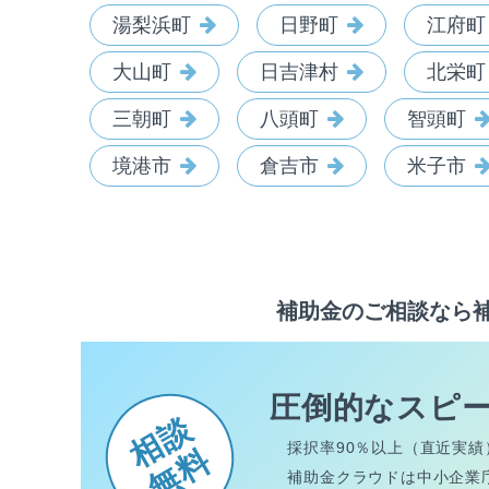
湯梨浜町
日野町
江府町
大山町
日吉津村
北栄町
三朝町
八頭町
智頭町
境港市
倉吉市
米子市
補助金のご相談なら
圧倒的なスピ
相談
採択率90％以上（直近実績
無料
補助金クラウドは中小企業