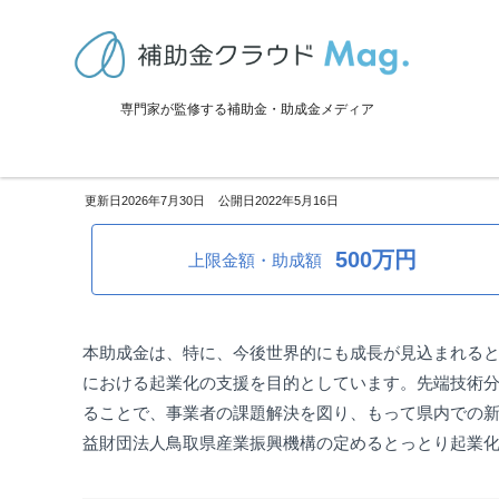
TOP
>
補助金・助成金詳細
>
研究開発
>
鳥取県：とっとり起業化促進事
専門家が監修する補助金・助成金メディア
鳥取県：とっとり起業化促進事
2026年7月30日
2022年5月16日
500万円
上限金額・助成額
本助成金は、特に、今後世界的にも成長が見込まれる
における起業化の支援を目的としています。先端技術
ることで、事業者の課題解決を図り、もって県内での
益財団法人鳥取県産業振興機構の定めるとっとり起業