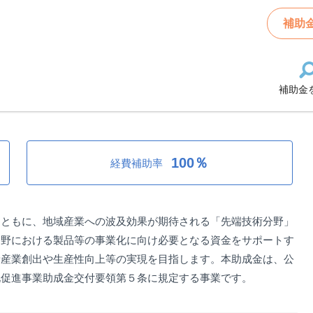
業助成金（企業創業型）/第2回公募
補助
補助金
業助成金（企業創業型）/第2回公募
100％
経費補助率
とともに、地域産業への波及効果が期待される「先端技術分野」
分野における製品等の事業化に向け必要となる資金をサポートす
新産業創出や生産性向上等の実現を目指します。本助成金は、公
化促進事業助成金交付要領第５条に規定する事業です。