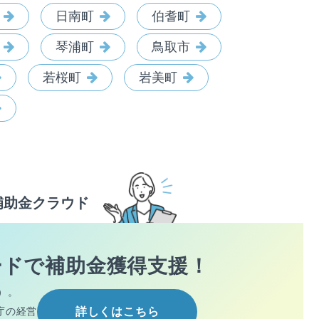
日南町
伯耆町
琴浦町
鳥取市
若桜町
岩美町
補助金クラウド
ードで
補助金獲得支援！
）。
庁の経営
詳しくはこちら