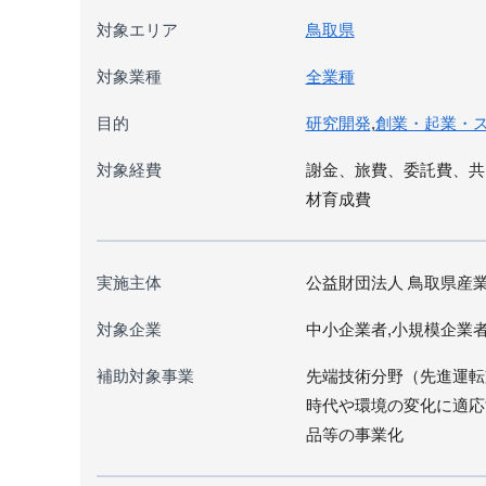
対象エリア
鳥取県
対象業種
全業種
目的
研究開発
,
創業・起業・
対象経費
謝金、旅費、委託費、共
材育成費
実施主体
公益財団法人 鳥取県産
対象企業
中小企業者,小規模企業
補助対象事業
先端技術分野（先進運転
時代や環境の変化に適応
品等の事業化