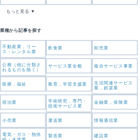
もっと見る
業種から記事を探す
不動産業，リー
飲食業
卸売業
ス・レンタル業
公務（他に分類さ
サービス業全般
複合サービス事業
れるものを除く）
生活関連サービス
医療，福祉
教育，学習支援業
業，娯楽業
学術研究，専門・
宿泊業
金融業，保険業
技術サービス業
小売業
運送業
情報通信業
電気・ガス・熱供
製造業
建設業
給・水道業