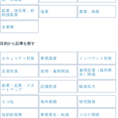
鉱業，採石業，砂
漁業
農業，林業
利採取業
全業種
目的から記事を探す
セキュリティ対策
事業譲渡
インバウンド対策
雇用定着（福利厚
災害対策
採用・雇用関係
生）関係
創業・起業・スタ
設備投資
販路拡大
ートアップ
エコ化
海外展開
研究開発
知的財産権
事業再生・転換
コロナ関係