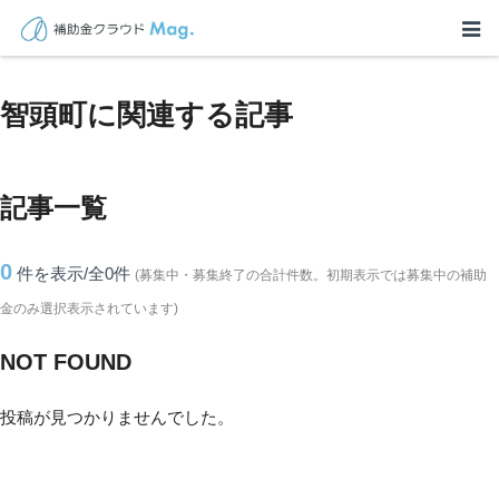
TOP
>
補助金・助成金詳細
>
鳥取県
>
智頭町に関連する記事
智頭町に関連する記事
記事一覧
0
件を表示/全0
件
(募集中・募集終了の合計件数。初期表示では募集中の補助
金のみ選択表示されています)
NOT FOUND
投稿が見つかりませんでした。