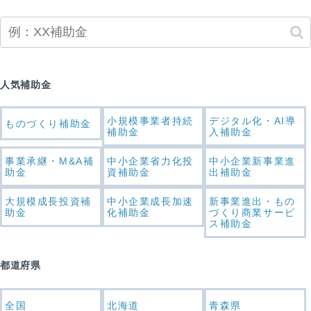
人気補助金
小規模事業者持続
デジタル化・AI導
ものづくり補助金
補助金
入補助金
事業承継・M&A補
中小企業省力化投
中小企業新事業進
助金
資補助金
出補助金
大規模成長投資補
中小企業成長加速
新事業進出・もの
助金
化補助金
づくり商業サービ
ス補助金
都道府県
全国
北海道
青森県