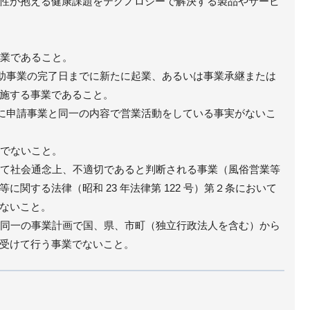
性が抱える健康課題をテクノロジーで解決する製品やサービ
事業であること。
ら補助事業の完了日までに新たに起業、あるいは事業承継または
施する事業であること。
り前に申請事業と同一の内容で営業活動をしている事実がないこ
業でないこと。
として社会通念上、不適切であると判断される事業（風俗営業等
に関する法律（昭和 23 年法律第 122 号）第２条において
ないこと。
に、同一の事業計画で国、県、市町（独立行政法人を含む）から
受けて行う事業でないこと。