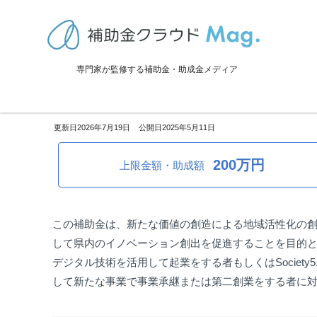
TOP
>
補助金・助成金詳細
>
事業譲渡
>
滋賀県：ローカルベンチャー創
専門家が監修する補助金・助成金メディア
滋賀県：ローカルベンチャー創
2026年7月19日
2025年5月11日
200万円
上限金額・助成額
この補助金は、新たな価値の創造による地域活性化の
して県内のイノベーション創出を促進することを目的
デジタル技術を活用して起業をする者もしくはSociet
して新たな事業で事業承継または第二創業をする者に