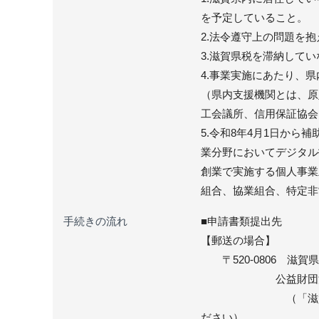
を予定していること。
2.法令遵守上の問題を
3.滋賀県税を滞納して
4.事業実施にあたり、
（県内支援機関とは、原
工会議所、信用保証協会
5.令和8年4月1日から補
業分野においてデジタル
創業で実施する個人事業
組合、協業組合、特定非
手続きの流れ
■申請書類提出先
【郵送の場合】
〒520-0806 滋賀
公益財団法人 滋
（「滋賀県ローカ
ださい）