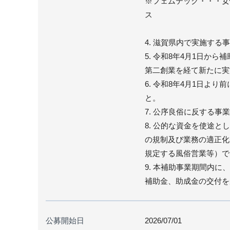
※フェムテック・・・女
ス
4. 滋賀県内で実施する
5. 令和8年4月1日か
第二創業を経て新たに実
6. 令和8年4月1日よ
と。
7. 公序良俗に反する事
8. 公的な資金を使途
の規制及び業務の適正化等
規定する風俗営業等）で
9. 本補助事業期間内
補助金、助成金の交付を
公募開始日
2026/07/01