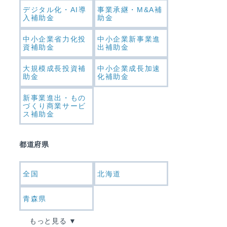
デジタル化・AI導
事業承継・M&A補
入補助金
助金
中小企業省力化投
中小企業新事業進
資補助金
出補助金
大規模成長投資補
中小企業成長加速
助金
化補助金
新事業進出・もの
づくり商業サービ
ス補助金
都道府県
全国
北海道
青森県
もっと見る