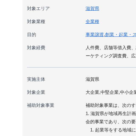
対象エリア
滋賀県
対象業種
全業種
目的
事業譲渡
,
創業・起業・
対象経費
人件費、店舗等借入費、
ーケティング調査費、広
実施主体
滋賀県
対象企業
大企業,中堅企業,中小企
補助対象事業
補助対象事業は、次のす
1. 滋賀県が地域再生
会的事業であり、次の要
1. 起業等をする地域