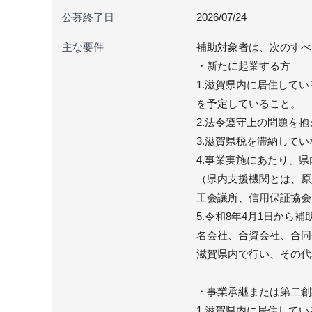
公募終了日
2026/07/24
主な要件
補助対象者は、次のすべ
・新たに起業する方
1.滋賀県内に居住して
を予定していること。
2.法令遵守上の問題を
3.滋賀県税を滞納して
4.事業実施にあたり、
（県内支援機関とは、原
工会議所、信用保証協会
5.令和8年4月1日か
名会社、合資会社、合同
滋賀県内で行い、その代
・事業承継または第二創
1.滋賀県内に居住して