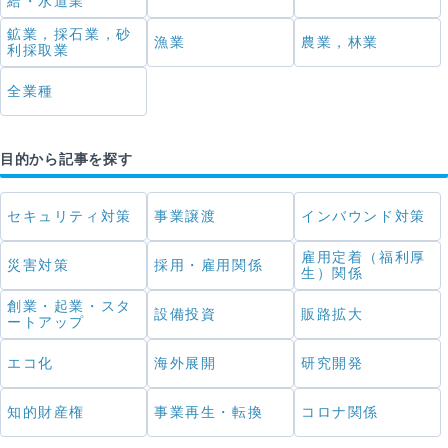
給・水道業
鉱業，採石業，砂
漁業
農業，林業
利採取業
全業種
目的から記事を探す
セキュリティ対策
事業譲渡
インバウンド対策
雇用定着（福利厚
災害対策
採用・雇用関係
生）関係
創業・起業・スタ
設備投資
販路拡大
ートアップ
エコ化
海外展開
研究開発
知的財産権
事業再生・転換
コロナ関係