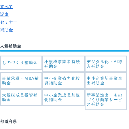
すべて
記事
セミナー
補助金
人気補助金
小規模事業者持続
デジタル化・AI導
ものづくり補助金
補助金
入補助金
事業承継・M&A補
中小企業省力化投
中小企業新事業進
助金
資補助金
出補助金
大規模成長投資補
中小企業成長加速
新事業進出・もの
助金
化補助金
づくり商業サービ
ス補助金
都道府県