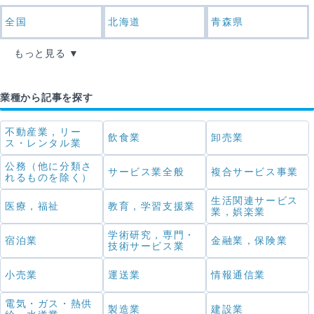
全国
北海道
青森県
もっと見る
業種から記事を探す
不動産業，リー
飲食業
卸売業
ス・レンタル業
公務（他に分類さ
サービス業全般
複合サービス事業
れるものを除く）
生活関連サービス
医療，福祉
教育，学習支援業
業，娯楽業
学術研究，専門・
宿泊業
金融業，保険業
技術サービス業
小売業
運送業
情報通信業
電気・ガス・熱供
製造業
建設業