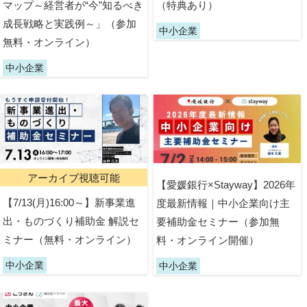
マップ～経営者が“今”知るべき
（特典あり）
成長戦略と実践例～」（参加
中小企業
無料・オンライン）
中小企業
アーカイブ視聴可能
【愛媛銀行×Stayway】2026年
【7/13(月)16:00～】新事業進
度最新情報｜中小企業向け主
出・ものづくり補助金 解説セ
要補助金セミナー（参加無
ミナー（無料・オンライン）
料・オンライン開催）
中小企業
中小企業