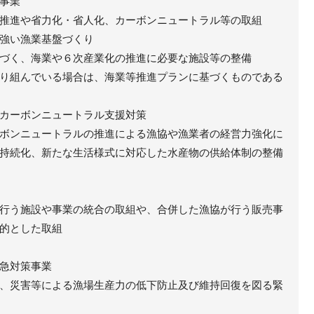
事業
推進や省力化・省人化、カーボンニュートラル等の取組
強い漁業基盤づくり
づく、海業や６次産業化の推進に必要な施設等の整備
り組んでいる場合は、海業等推進プランに基づくものである
カーボンニュートラル支援対策
ボンニュートラルの推進による漁協や漁業者の経営力強化に
持続化、新たな生活様式に対応した水産物の供給体制の整備
行う施設や事業の統合の取組や、合併した漁協が行う販売事
的とした取組
急対策事業
、災害等による漁場生産力の低下防止及び維持回復を図る緊