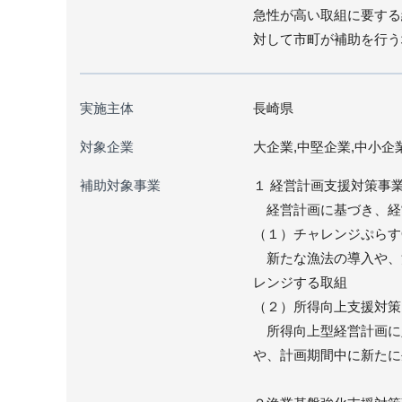
急性が高い取組に要する
対して市町が補助を行う
実施主体
長崎県
対象企業
大企業,中堅企業,中小企
補助対象事業
１ 経営計画支援対策事
経営計画に基づき、経
（１）チャレンジぷらす
新たな漁法の導入や、
レンジする取組
（２）所得向上支援対策
所得向上型経営計画に定
や、計画期間中に新たに