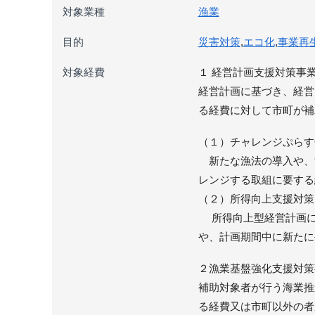
対象業種
漁業
目的
災害対策
,
エコ化
,
事業再
対象経費
１ 経営計画支援対策事
経営計画に基づき、経営
る経費に対して市町が補
（１）チャレンジぷらす
新たな漁法の導入や、
レンジする取組に要する
（２）所得向上支援対策
所得向上型経営計画に定
や、計画期間中に新たに
２漁業基盤強化支援対策
補助対象者が行う海業推
る経費又は市町以外の者