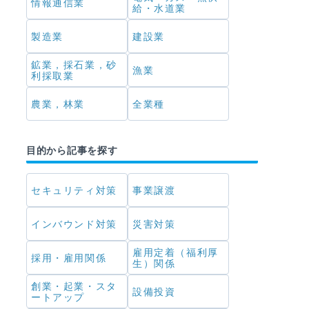
情報通信業
給・水道業
製造業
建設業
鉱業，採石業，砂
漁業
利採取業
農業，林業
全業種
目的から記事を探す
セキュリティ対策
事業譲渡
インバウンド対策
災害対策
雇用定着（福利厚
採用・雇用関係
生）関係
創業・起業・スタ
設備投資
ートアップ