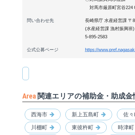
対馬市厳原町宮谷224 092
問い合わせ先
長崎県庁 水産経営課 〒850
(水産経営課 漁村振興班) 0
5-895-2583
公式公募ページ
https://www.pref.nagasak
Area
関連エリアの補助金・助成金
西海市
新上五島町
佐々
川棚町
東彼杵町
時津町