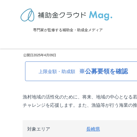
TOP
>
補助金・助成金詳細
>
災害対策
>
長崎県：新たにチャレンジ水
専門家が監修する補助金・助成金メディア
長崎県：新たにチャレンジ水産
2025年4月09日
※公募要領を確認
上限金額・助成額
漁村地域の活性化のために、将来、地域の中心となる若
チャレンジを応援します。また、漁協等が行う海業の
対象エリア
長崎県