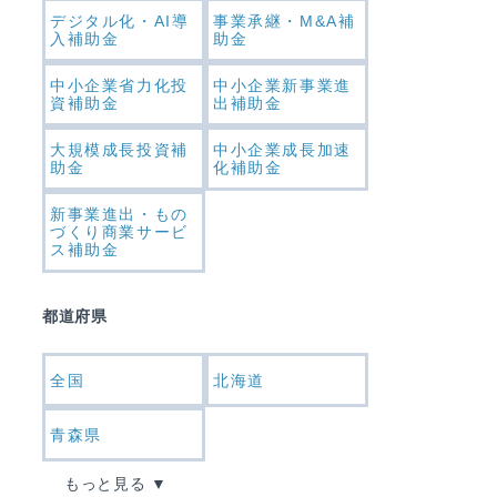
デジタル化・AI導
事業承継・M&A補
入補助金
助金
中小企業省力化投
中小企業新事業進
資補助金
出補助金
大規模成長投資補
中小企業成長加速
助金
化補助金
新事業進出・もの
づくり商業サービ
ス補助金
都道府県
全国
北海道
青森県
もっと見る