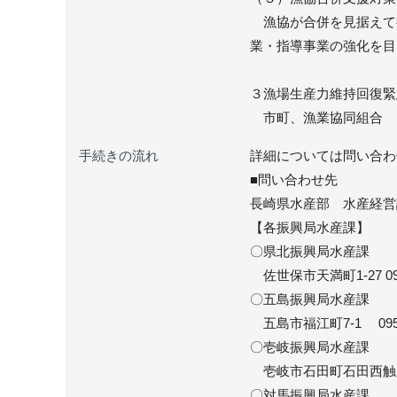
漁協が合併を見据えて
業・指導事業の強化を目
３漁場生産力維持回復緊
市町、漁業協同組合
手続きの流れ
詳細については問い合わ
■問い合わせ先
長崎県水産部 水産経営課
【各振興局水産課】
〇県北振興局水産課
佐世保市天満町1-27 0956
〇五島振興局水産課
五島市福江町7-1 0959-
〇壱岐振興局水産課
壱岐市石田町石田西触1290 
〇対馬振興局水産課