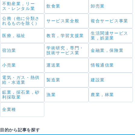
不動産業，リー
飲食業
卸売業
ス・レンタル業
公務（他に分類さ
サービス業全般
複合サービス事業
れるものを除く）
生活関連サービス
医療，福祉
教育，学習支援業
業，娯楽業
学術研究，専門・
宿泊業
金融業，保険業
技術サービス業
小売業
運送業
情報通信業
電気・ガス・熱供
製造業
建設業
給・水道業
鉱業，採石業，砂
漁業
農業，林業
利採取業
全業種
目的から記事を探す