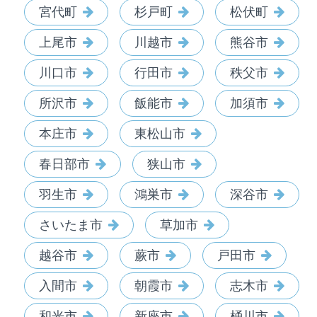
宮代町
杉戸町
松伏町
上尾市
川越市
熊谷市
川口市
行田市
秩父市
所沢市
飯能市
加須市
本庄市
東松山市
春日部市
狭山市
羽生市
鴻巣市
深谷市
さいたま市
草加市
越谷市
蕨市
戸田市
入間市
朝霞市
志木市
和光市
新座市
桶川市