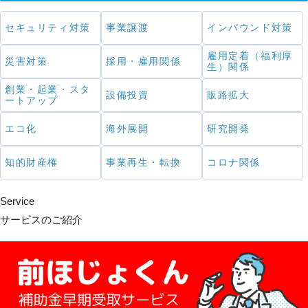
セキュリティ対策
事業譲渡
インバウンド対策
雇用定着（福利厚
災害対策
採用・雇用関係
生）関係
創業・起業・スタ
設備投資
販路拡大
ートアップ
エコ化
海外展開
研究開発
知的財産権
事業再生・転換
コロナ関係
Service
サービスのご紹介