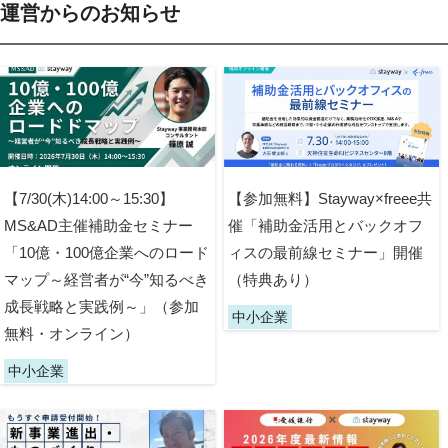
運営からのお知らせ
【7/30(木)14:00～15:30】
【参加無料】Stayway×freee共
MS&AD主催補助金セミナー
催「補助金活用とバックオフ
「10億・100億企業へのロード
ィスの最前線セミナー」開催
マップ～経営者が“今”知るべき
（特典あり）
成長戦略と実践例～」（参加
中小企業
無料・オンライン）
中小企業