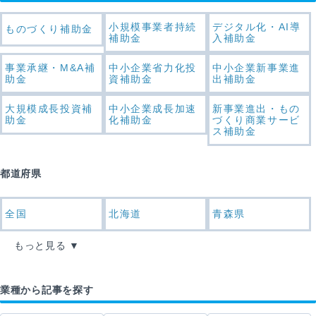
小規模事業者持続
デジタル化・AI導
ものづくり補助金
補助金
入補助金
事業承継・M&A補
中小企業省力化投
中小企業新事業進
助金
資補助金
出補助金
大規模成長投資補
中小企業成長加速
新事業進出・もの
助金
化補助金
づくり商業サービ
ス補助金
都道府県
全国
北海道
青森県
もっと見る
業種から記事を探す