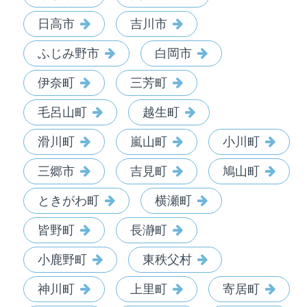
日高市
吉川市
ふじみ野市
白岡市
伊奈町
三芳町
毛呂山町
越生町
滑川町
嵐山町
小川町
三郷市
吉見町
鳩山町
ときがわ町
横瀬町
皆野町
長瀞町
小鹿野町
東秩父村
神川町
上里町
寄居町