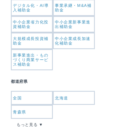
デジタル化・AI導
事業承継・M&A補
入補助金
助金
中小企業省力化投
中小企業新事業進
資補助金
出補助金
大規模成長投資補
中小企業成長加速
助金
化補助金
新事業進出・もの
づくり商業サービ
ス補助金
都道府県
全国
北海道
青森県
もっと見る