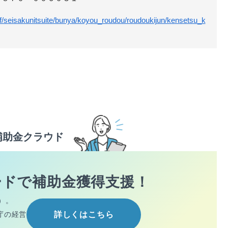
tf/seisakunitsuite/bunya/koyou_roudou/roudoukijun/kensetsu_k
補助金クラウド
ードで
補助金獲得支援！
）。
庁の経営
詳しくはこちら