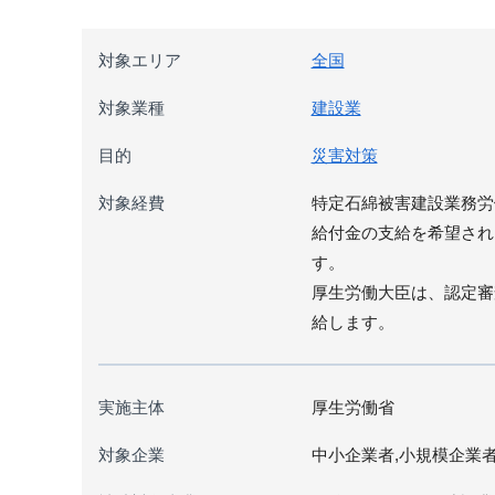
対象エリア
全国
対象業種
建設業
目的
災害対策
対象経費
特定石綿被害建設業務労
給付金の支給を希望され
す。
厚生労働大臣は、認定審
給します。
実施主体
厚生労働省
対象企業
中小企業者,小規模企業