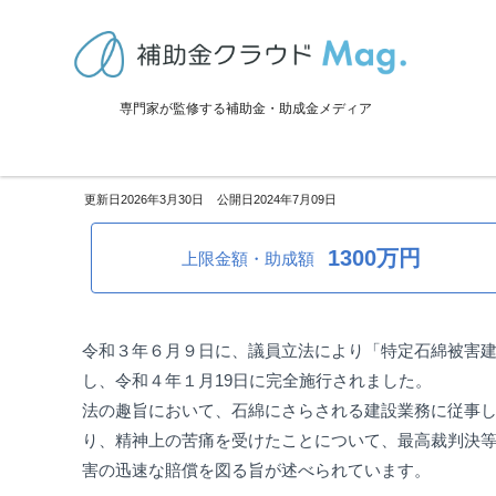
TOP
>
補助金・助成金詳細
>
災害対策
>
全国：建設アスベスト給付金
専門家が監修する補助金・助成金メディア
全国：建設アスベスト給付金制
2026年3月30日
2024年7月09日
1300万円
上限金額・助成額
令和３年６月９日に、議員立法により「特定石綿被害
し、令和４年１月19日に完全施行されました。
法の趣旨において、石綿にさらされる建設業務に従事
り、精神上の苦痛を受けたことについて、最高裁判決
害の迅速な賠償を図る旨が述べられています。