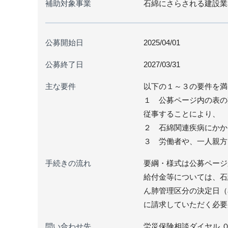
補助対象事業
石綿にさらされる建設業
公募開始日
2025/04/01
公募終了日
2027/03/31
主な要件
以下の１～３の要件を満
１ 公募ページ内の表の
従事することにより、
２ 石綿関連疾病にかか
３ 労働者や、一人親方
手続きの流れ
要綱・様式は公募ページ
給付金等については、石
ん肺管理区分の決定日（
に請求していただく必要
問い合わせ先
労災保険相談ダイヤル 