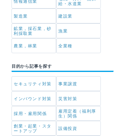
情報通信業
給・水道業
製造業
建設業
鉱業，採石業，砂
漁業
利採取業
農業，林業
全業種
目的から記事を探す
セキュリティ対策
事業譲渡
インバウンド対策
災害対策
雇用定着（福利厚
採用・雇用関係
生）関係
創業・起業・スタ
設備投資
ートアップ