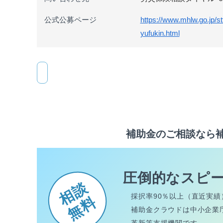
公式公募ページ
https://www.mhlw.go.jp/s
yufukin.html
補助金のご相談なら
圧倒的なスピ
相談
採択率90％以上（直近実績
無料
補助金クラウドは中小企業