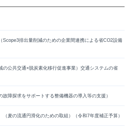
cope3排出量削減のための企業間連携による省CO2設備
域の公共交通×脱炭素化移行促進事業）交通システムの省
の故障探求をサポートする整備機器の導入等の支援）
）（麦の流通円滑化のための取組）（令和7年度補正予算）