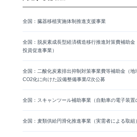
全国：臓器移植実施体制推進支援事業
全国：脱炭素成長型経済構造移行推進対策費補助金（S
投資促進事業）
全国：二酸化炭素排出抑制対策事業費等補助金（地
CO2化に向けた設備整備事業/2次公募
全国：スキャンツール補助事業（自動車の電子装置
全国：麦類供給円滑化推進事業（実需者による取組