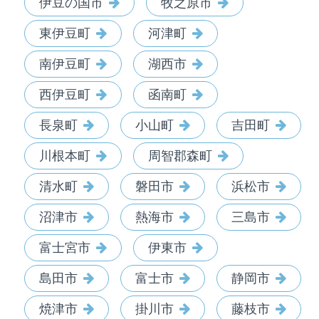
伊豆の国市
牧之原市
東伊豆町
河津町
南伊豆町
湖西市
西伊豆町
函南町
長泉町
小山町
吉田町
川根本町
周智郡森町
清水町
磐田市
浜松市
沼津市
熱海市
三島市
富士宮市
伊東市
島田市
富士市
静岡市
焼津市
掛川市
藤枝市