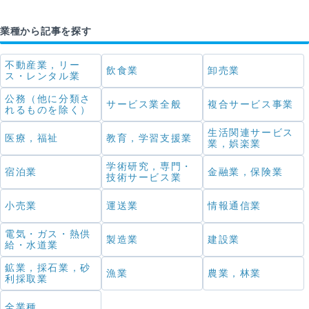
業種から記事を探す
不動産業，リー
飲食業
卸売業
ス・レンタル業
公務（他に分類さ
サービス業全般
複合サービス事業
れるものを除く）
生活関連サービス
医療，福祉
教育，学習支援業
業，娯楽業
学術研究，専門・
宿泊業
金融業，保険業
技術サービス業
小売業
運送業
情報通信業
電気・ガス・熱供
製造業
建設業
給・水道業
鉱業，採石業，砂
漁業
農業，林業
利採取業
全業種