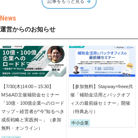
記事をもっと見る
運営からのお知らせ
【7/30(木)14:00～15:30】
【参加無料】Stayway×freee共
MS&AD主催補助金セミナー
催「補助金活用とバックオフ
「10億・100億企業へのロード
ィスの最前線セミナー」開催
マップ～経営者が“今”知るべき
（特典あり）
成長戦略と実践例～」（参加
中小企業
無料・オンライン）