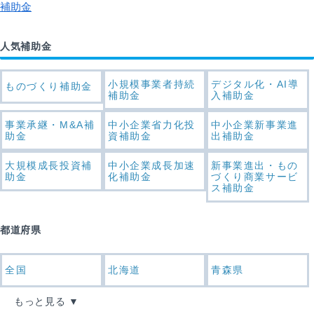
補助金
人気補助金
小規模事業者持続
デジタル化・AI導
ものづくり補助金
補助金
入補助金
事業承継・M&A補
中小企業省力化投
中小企業新事業進
助金
資補助金
出補助金
大規模成長投資補
中小企業成長加速
新事業進出・もの
助金
化補助金
づくり商業サービ
ス補助金
都道府県
全国
北海道
青森県
もっと見る