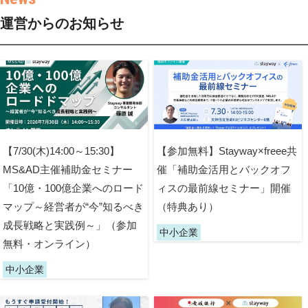
運営からのお知らせ
【7/30(木)14:00～15:30】
【参加無料】Stayway×freee共
MS&AD主催補助金セミナー
催「補助金活用とバックオフ
「10億・100億企業へのロード
ィスの最前線セミナー」開催
マップ～経営者が“今”知るべき
（特典あり）
成長戦略と実践例～」（参加
中小企業
無料・オンライン）
中小企業