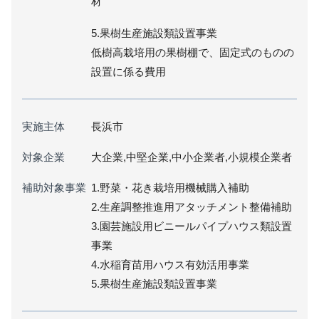
材
5.果樹生産施設類設置事業
低樹高栽培用の果樹棚で、固定式のものの
設置に係る費用
実施主体
長浜市
対象企業
大企業,中堅企業,中小企業者,小規模企業者
補助対象事業
1.野菜・花き栽培用機械購入補助
2.生産調整推進用アタッチメント整備補助
3.園芸施設用ビニールパイプハウス類設置
事業
4.水稲育苗用ハウス有効活用事業
5.果樹生産施設類設置事業