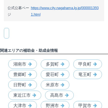
公式公募ペー
https://www.city.nagahama.lg.jp/000001393
ジ
1.html
関連エリアの補助金・助成金情報
湖南市
多賀町
甲良町
豊郷町
愛荘町
竜王町
日野町
米原市
東近江市
高島市
大津市
野洲市
甲賀市