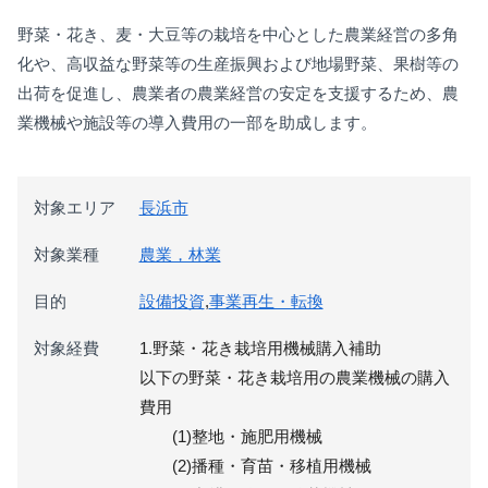
野菜・花き、麦・大豆等の栽培を中心とした農業経営の多角
化や、高収益な野菜等の生産振興および地場野菜、果樹等の
出荷を促進し、農業者の農業経営の安定を支援するため、農
業機械や施設等の導入費用の一部を助成します。
対象エリア
長浜市
対象業種
農業，林業
目的
設備投資
,
事業再生・転換
対象経費
1.野菜・花き栽培用機械購入補助
以下の野菜・花き栽培用の農業機械の購入
費用
(1)整地・施肥用機械
(2)播種・育苗・移植用機械