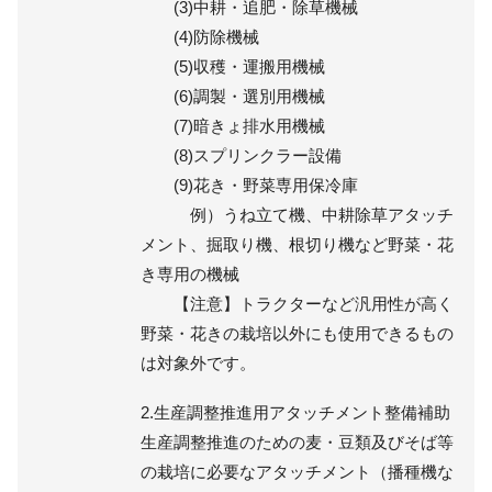
(3)中耕・追肥・除草機械
(4)防除機械
(5)収穫・運搬用機械
(6)調製・選別用機械
(7)暗きょ排水用機械
(8)スプリンクラー設備
(9)花き・野菜専用保冷庫
例）うね立て機、中耕除草アタッチ
メント、掘取り機、根切り機など野菜・花
き専用の機械
【注意】トラクターなど汎用性が高く
野菜・花きの栽培以外にも使用できるもの
は対象外です。
2.生産調整推進用アタッチメント整備補助
生産調整推進のための麦・豆類及びそば等
の栽培に必要なアタッチメント（播種機な