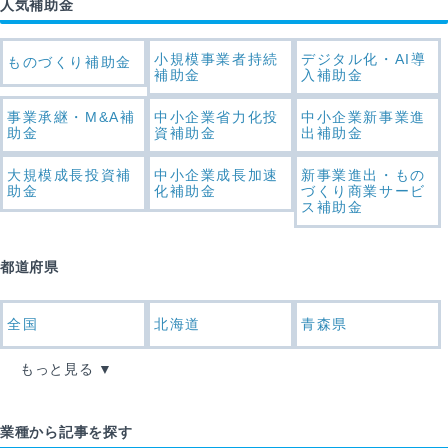
人気補助金
小規模事業者持続
デジタル化・AI導
ものづくり補助金
補助金
入補助金
事業承継・M&A補
中小企業省力化投
中小企業新事業進
助金
資補助金
出補助金
大規模成長投資補
中小企業成長加速
新事業進出・もの
助金
化補助金
づくり商業サービ
ス補助金
都道府県
全国
北海道
青森県
もっと見る
業種から記事を探す