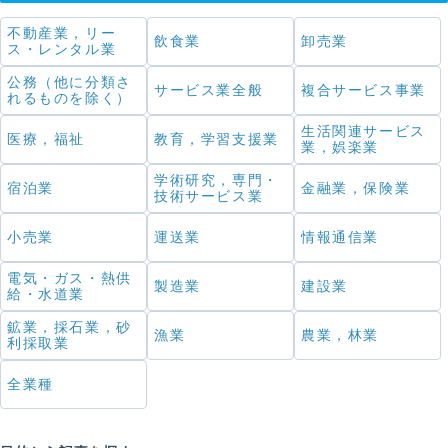
不動産業，リー
飲食業
卸売業
ス・レンタル業
公務（他に分類さ
サービス業全般
複合サービス事業
れるものを除く）
生活関連サービス
医療，福祉
教育，学習支援業
業，娯楽業
学術研究，専門・
宿泊業
金融業，保険業
技術サービス業
小売業
運送業
情報通信業
電気・ガス・熱供
製造業
建設業
給・水道業
鉱業，採石業，砂
漁業
農業，林業
利採取業
全業種