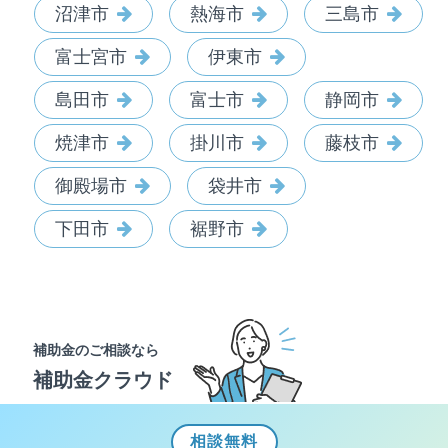
沼津市
熱海市
三島市
富士宮市
伊東市
島田市
富士市
静岡市
焼津市
掛川市
藤枝市
御殿場市
袋井市
下田市
裾野市
補助金のご相談なら
補助金クラウド
相談
無料