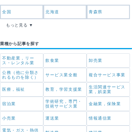
全国
北海道
青森県
もっと見る
業種から記事を探す
不動産業，リー
飲食業
卸売業
ス・レンタル業
公務（他に分類さ
サービス業全般
複合サービス事業
れるものを除く）
生活関連サービス
医療，福祉
教育，学習支援業
業，娯楽業
学術研究，専門・
宿泊業
金融業，保険業
技術サービス業
小売業
運送業
情報通信業
電気・ガス・熱供