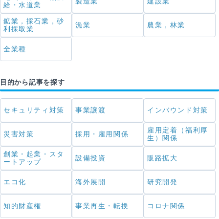
製造業
建設業
給・水道業
鉱業，採石業，砂
漁業
農業，林業
利採取業
全業種
目的から記事を探す
セキュリティ対策
事業譲渡
インバウンド対策
雇用定着（福利厚
災害対策
採用・雇用関係
生）関係
創業・起業・スタ
設備投資
販路拡大
ートアップ
エコ化
海外展開
研究開発
知的財産権
事業再生・転換
コロナ関係