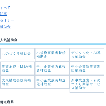
すべて
記事
セミナー
補助金
人気補助金
小規模事業者持続
デジタル化・AI導
ものづくり補助金
補助金
入補助金
事業承継・M&A補
中小企業省力化投
中小企業新事業進
助金
資補助金
出補助金
大規模成長投資補
中小企業成長加速
新事業進出・もの
助金
化補助金
づくり商業サービ
ス補助金
都道府県