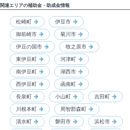
関連エリアの補助金・助成金情報
松崎町
伊豆市
御前崎市
菊川市
伊豆の国市
牧之原市
東伊豆町
河津町
南伊豆町
湖西市
西伊豆町
函南町
長泉町
小山町
吉田町
川根本町
周智郡森町
清水町
磐田市
浜松市