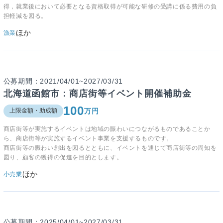
得，就業後において必要となる資格取得が可能な研修の受講に係る費用の負
担軽減を図る。
ほか
漁業
公募期間：2021/04/01~2027/03/31
北海道函館市：商店街等イベント開催補助金
100
万円
上限金額・助成額
商店街等が実施するイベントは地域の賑わいにつながるものであることか
ら、商店街等が実施するイベント事業を支援するものです。
商店街等の賑わい創出を図るとともに、イベントを通じて商店街等の周知を
図り、顧客の獲得の促進を目的とします。
ほか
小売業
公募期間：2025/04/01~2027/03/31