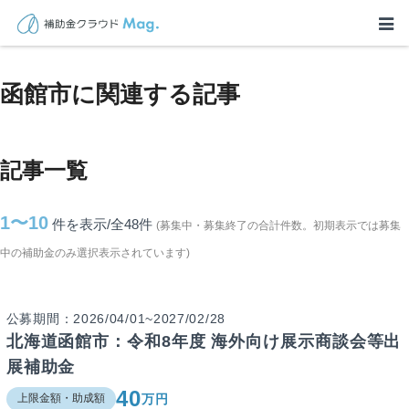
TOP
>
補助金・助成金詳細
>
北海道
>
函館市に関連する記事
函館市に関連する記事
記事一覧
1〜10
件を表示/全48
件
(募集中・募集終了の合計件数。初期表示では募集
中の補助金のみ選択表示されています)
公募期間：2026/04/01~2027/02/28
北海道函館市：令和8年度 海外向け展示商談会等出
展補助金
40
万円
上限金額・助成額