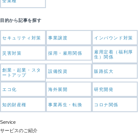
全業種
目的から記事を探す
セキュリティ対策
事業譲渡
インバウンド対策
雇用定着（福利厚
災害対策
採用・雇用関係
生）関係
創業・起業・スタ
設備投資
販路拡大
ートアップ
エコ化
海外展開
研究開発
知的財産権
事業再生・転換
コロナ関係
Service
サービスのご紹介