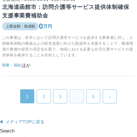
北海道函館市：訪問介護等サービス提供体制確保
支援事業費補助金
0
万円
上限金額・助成額
この事業は、本市において訪問介護等サービスを提供する事業者に対し，人
材確保体制の構築および経営改善に向けた取組等を支援することで，職場環
境の整備や経営の安定化を図り，地域における必要な在宅介護サービスの提
供体制を確保することを目的としています。
ほか
医療，福祉
1
2
3
…
5
メディアTOPに戻る
Search