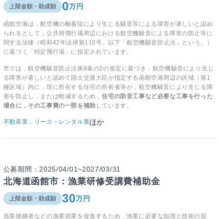
0
万円
上限金額・助成額
函館空港は，航空機の離着陸により生じる騒音等による障害が著しいと認め
られるとして，公共用飛行場周辺における航空機騒音による障害の防止等に
関する法律（昭和42年法律第110号。以下「航空機騒音防止法」という。）
に基づく「特定飛行場」に指定されています。
市では，航空機騒音防止法第8条の2の規定に基づき，航空機騒音により生じ
る障害が著しいと認めて国土交通大臣が指定する函館空港周辺の区域（第1
種区域）内に，現に所在する住宅の所有者等が，航空機騒音により生じる障
害を防止し，または軽減するため，
住宅の防音工事など必要な工事を行った
場合に，その工事費の一部を補助
しています。
ほか
不動産業，リース・レンタル業
公募期間：2025/04/01~2027/03/31
北海道函館市：漁業研修受講費補助金
30
万円
上限金額・助成額
漁業後継者などの漁業就業を促進するため，漁業に必要な知識と技術の習