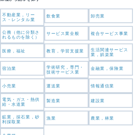
不動産業，リー
飲食業
卸売業
ス・レンタル業
公務（他に分類さ
サービス業全般
複合サービス事業
れるものを除く）
生活関連サービス
医療，福祉
教育，学習支援業
業，娯楽業
学術研究，専門・
宿泊業
金融業，保険業
技術サービス業
小売業
運送業
情報通信業
電気・ガス・熱供
製造業
建設業
給・水道業
鉱業，採石業，砂
漁業
農業，林業
利採取業