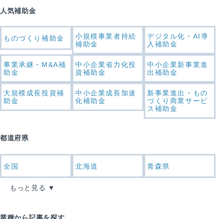
人気補助金
小規模事業者持続
デジタル化・AI導
ものづくり補助金
補助金
入補助金
事業承継・M&A補
中小企業省力化投
中小企業新事業進
助金
資補助金
出補助金
大規模成長投資補
中小企業成長加速
新事業進出・もの
助金
化補助金
づくり商業サービ
ス補助金
都道府県
全国
北海道
青森県
もっと見る
業種から記事を探す