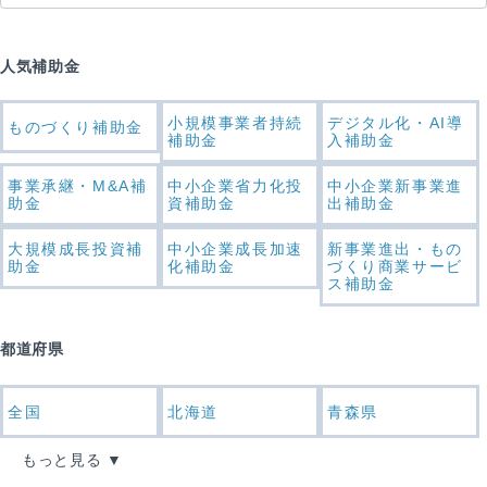
人気補助金
小規模事業者持続
デジタル化・AI導
ものづくり補助金
補助金
入補助金
事業承継・M&A補
中小企業省力化投
中小企業新事業進
助金
資補助金
出補助金
大規模成長投資補
中小企業成長加速
新事業進出・もの
助金
化補助金
づくり商業サービ
ス補助金
都道府県
全国
北海道
青森県
もっと見る