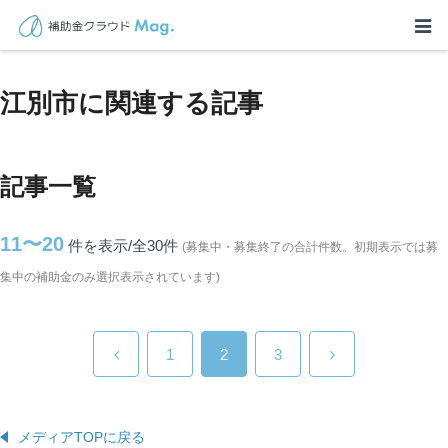
TOP
>
補助金・助成金詳細
>
北海道
>
江別市に関連する記事
江別市に関連する記事
記事一覧
11〜20
件を表示/全30
件
(募集中・募集終了の合計件数。初期表示では募
集中の補助金のみ選択表示されています)
1
2
3
メディアTOPに戻る