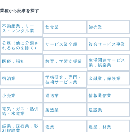
業種から記事を探す
不動産業，リー
飲食業
卸売業
ス・レンタル業
公務（他に分類さ
サービス業全般
複合サービス事業
れるものを除く）
生活関連サービス
医療，福祉
教育，学習支援業
業，娯楽業
学術研究，専門・
宿泊業
金融業，保険業
技術サービス業
小売業
運送業
情報通信業
電気・ガス・熱供
製造業
建設業
給・水道業
鉱業，採石業，砂
漁業
農業，林業
利採取業