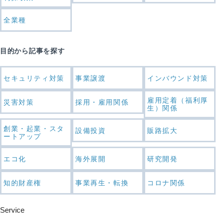
全業種
目的から記事を探す
セキュリティ対策
事業譲渡
インバウンド対策
雇用定着（福利厚
災害対策
採用・雇用関係
生）関係
創業・起業・スタ
設備投資
販路拡大
ートアップ
エコ化
海外展開
研究開発
知的財産権
事業再生・転換
コロナ関係
Service