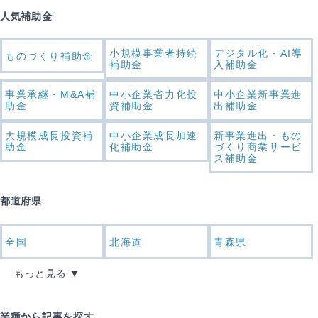
人気補助金
小規模事業者持続
デジタル化・AI導
ものづくり補助金
補助金
入補助金
事業承継・M&A補
中小企業省力化投
中小企業新事業進
助金
資補助金
出補助金
大規模成長投資補
中小企業成長加速
新事業進出・もの
助金
化補助金
づくり商業サービ
ス補助金
都道府県
全国
北海道
青森県
もっと見る
業種から記事を探す