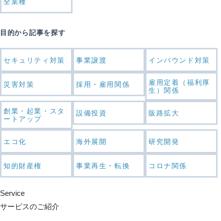
全業種
目的から記事を探す
セキュリティ対策
事業譲渡
インバウンド対策
雇用定着（福利厚
災害対策
採用・雇用関係
生）関係
創業・起業・スタ
設備投資
販路拡大
ートアップ
エコ化
海外展開
研究開発
知的財産権
事業再生・転換
コロナ関係
Service
サービスのご紹介