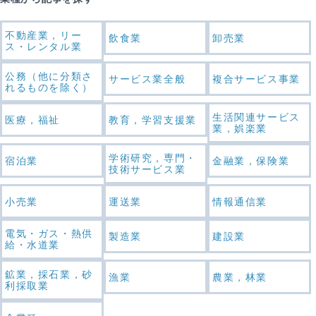
不動産業，リー
飲食業
卸売業
ス・レンタル業
公務（他に分類さ
サービス業全般
複合サービス事業
れるものを除く）
生活関連サービス
医療，福祉
教育，学習支援業
業，娯楽業
学術研究，専門・
宿泊業
金融業，保険業
技術サービス業
小売業
運送業
情報通信業
電気・ガス・熱供
製造業
建設業
給・水道業
鉱業，採石業，砂
漁業
農業，林業
利採取業