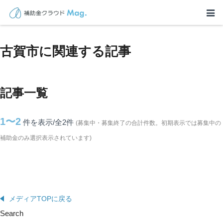
TOP
>
補助金・助成金詳細
>
福岡県
>
古賀市に関連する記事
古賀市に関連する記事
記事一覧
1〜2
件を表示/全2
件
(募集中・募集終了の合計件数。初期表示では募集中の
補助金のみ選択表示されています)
メディアTOPに戻る
Search