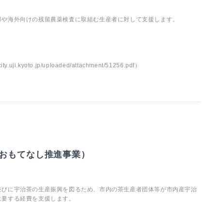
得や海外向けの残留農薬検査に取組む生産者に対して支援します。
yoto.jp/uploaded/attachment/51256.pdf）
おもてなし推進事業）
並びに宇治茶の生産振興を図るため、市内の茶生産者団体等が市内産宇治
に要する経費を支援します。