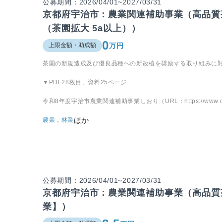
公募期間：2026/04/01~2027/03/31
京都府宇治市：農業関連補助事業（高品質
（茶園拡大 5a以上））
0
万円
上限金額・助成額
茶園の新規造成及び優良品種への新改植を奨励する取り組みに
▼PDF28枚目、資料25ページ
令和8年度宇治市農業関連補助事業しおり（URL：https://www.city.uji.k
ほか
農業，林業
公募期間：2026/04/01~2027/03/31
京都府宇治市：農業関連補助事業（高品質
業】）