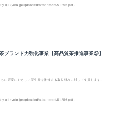
yoto.jp/uploaded/attachment/51256.pdf）
茶ブランド力強化事業【高品質茶推進事業③】
ともに環境にやさしい茶生産を推進する取り組みに対して支援します。
yoto.jp/uploaded/attachment/51256.pdf）