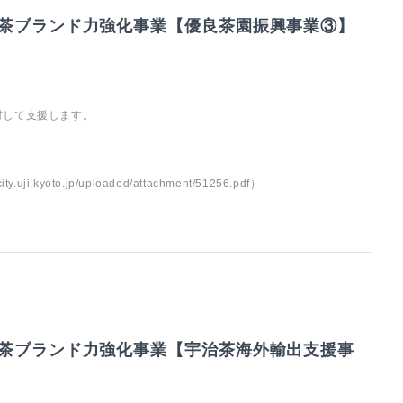
茶ブランド力強化事業【優良茶園振興事業③】
対して支援します。
yoto.jp/uploaded/attachment/51256.pdf）
茶ブランド力強化事業【宇治茶海外輸出支援事