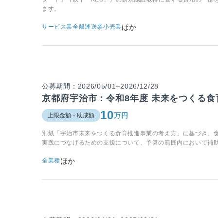
ます。
ほか
サービス業全般
運送業
小売業
公募期間：2026/05/01~2026/12/28
京都府宇治市：令和8年度 未来をつくる
10
万円
上限金額・助成額
別紙「宇治市未来をつくる食育推進事業の考え方」に基づき、
実践につなげるための支援について、予算の範囲内において補
ほか
全業種