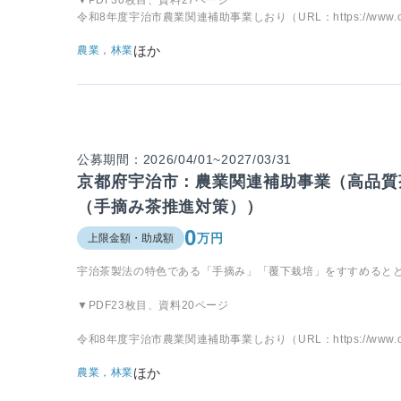
令和8年度宇治市農業関連補助事業しおり（URL：https://www.city.uji.k
ほか
農業，林業
公募期間：2026/04/01~2027/03/31
京都府宇治市：農業関連補助事業（高品質
（手摘み茶推進対策））
0
万円
上限金額・助成額
宇治茶製法の特色である「手摘み」「覆下栽培」をすすめると
▼PDF23枚目、資料20ページ
令和8年度宇治市農業関連補助事業しおり（URL：https://www.city.uji.k
ほか
農業，林業