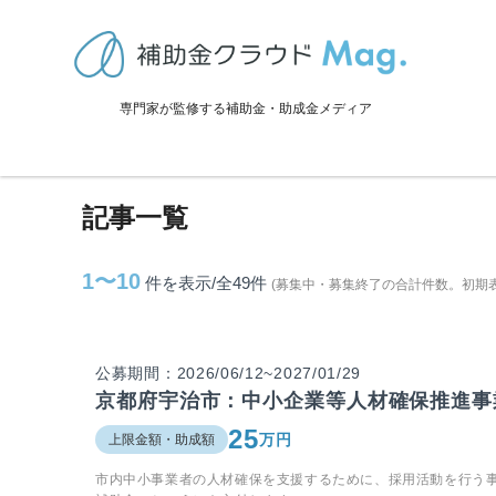
TOP
>
補助金・助成金詳細
>
京都府
>
宇治市に関連する記事
専門家が監修する補助金・助成金メディア
宇治市に関連する記事
記事一覧
1〜10
件を表示/全49
件
(募集中・募集終了の合計件数。初期
公募期間：2026/06/12~2027/01/29
京都府宇治市：中小企業等人材確保推進事
25
万円
上限金額・助成額
市内中小事業者の人材確保を支援するために、採用活動を行う