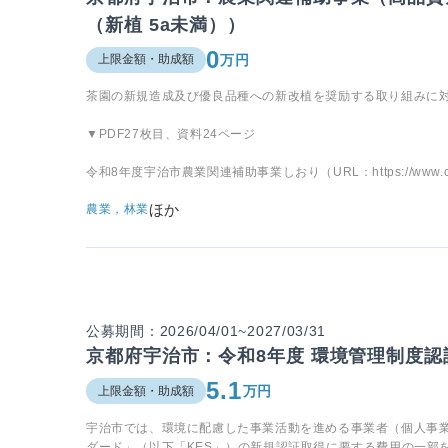
（新植 5a未満））
0
万円
上限金額・助成額
茶園の新規造成及び優良品種への新改植を奨励する取り組みに
▼PDF27枚目、資料24ページ
令和8年度宇治市農業関連補助事業しおり（URL：https://www.city.uji.k
ほか
農業，林業
公募期間：2026/04/01~2027/03/31
京都府宇治市：令和8年度 環境管理制度
5.1
万円
上限金額・助成額
宇治市では、環境に配慮した事業活動を進める事業者（個人事業
ダード」（以下「KES」）の新規認証取得に要する費用の一部