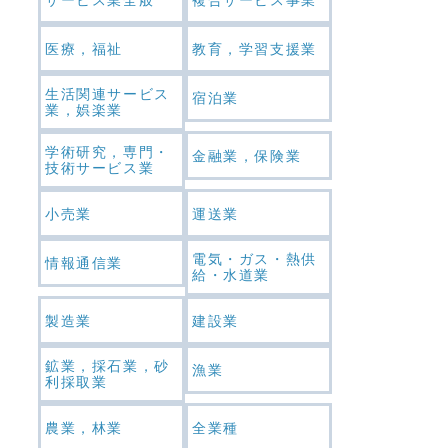
医療，福祉
教育，学習支援業
生活関連サービス
宿泊業
業，娯楽業
学術研究，専門・
金融業，保険業
技術サービス業
小売業
運送業
電気・ガス・熱供
情報通信業
給・水道業
製造業
建設業
鉱業，採石業，砂
漁業
利採取業
農業，林業
全業種