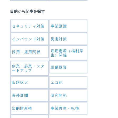
目的から記事を探す
セキュリティ対策
事業譲渡
インバウンド対策
災害対策
雇用定着（福利厚
採用・雇用関係
生）関係
創業・起業・スタ
設備投資
ートアップ
販路拡大
エコ化
海外展開
研究開発
知的財産権
事業再生・転換