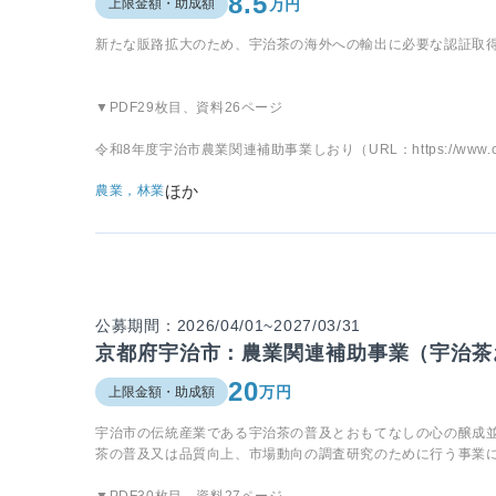
8.5
万円
上限金額・助成額
新たな販路拡大のため、宇治茶の海外への輸出に必要な認証取
▼PDF29枚目、資料26ページ
令和8年度宇治市農業関連補助事業しおり（URL：https://www.city.uji.k
ほか
農業，林業
公募期間：2026/04/01~2027/03/31
京都府宇治市：農業関連補助事業（宇治茶
20
万円
上限金額・助成額
宇治市の伝統産業である宇治茶の普及とおもてなしの心の醸成
茶の普及又は品質向上、市場動向の調査研究のために行う事業
▼PDF30枚目、資料27ページ