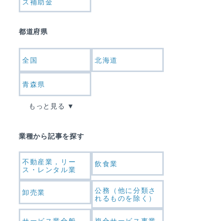
ス補助金
都道府県
全国
北海道
青森県
もっと見る
業種から記事を探す
不動産業，リー
飲食業
ス・レンタル業
公務（他に分類さ
卸売業
れるものを除く）
サービス業全般
複合サービス事業