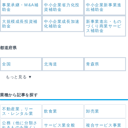
事業承継・M&A補
中小企業省力化投
中小企業新事業進
助金
資補助金
出補助金
大規模成長投資補
中小企業成長加速
新事業進出・もの
助金
化補助金
づくり商業サービ
ス補助金
都道府県
全国
北海道
青森県
もっと見る
業種から記事を探す
不動産業，リー
飲食業
卸売業
ス・レンタル業
公務（他に分類さ
サービス業全般
複合サービス事業
れるものを除く）