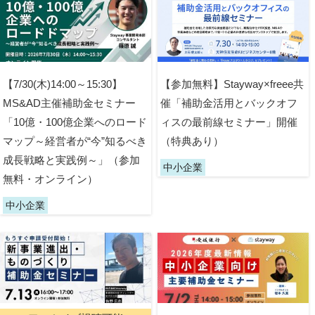
【7/30(木)14:00～15:30】
【参加無料】Stayway×freee共
MS&AD主催補助金セミナー
催「補助金活用とバックオフ
「10億・100億企業へのロード
ィスの最前線セミナー」開催
マップ～経営者が“今”知るべき
（特典あり）
成長戦略と実践例～」（参加
中小企業
無料・オンライン）
中小企業