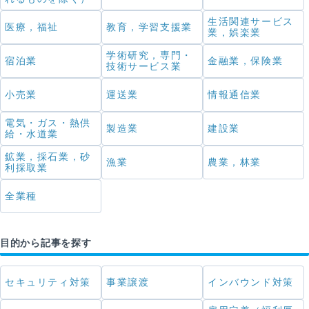
生活関連サービス
医療，福祉
教育，学習支援業
業，娯楽業
学術研究，専門・
宿泊業
金融業，保険業
技術サービス業
小売業
運送業
情報通信業
電気・ガス・熱供
製造業
建設業
給・水道業
鉱業，採石業，砂
漁業
農業，林業
利採取業
全業種
目的から記事を探す
セキュリティ対策
事業譲渡
インバウンド対策