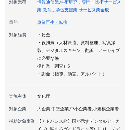
対象業種
情報通信業
,
学術研究，専門・技術サービス
業
,
教育，学習支援業
,
サービス業全般
目的
事業再生・転換
対象経費
・賃金
・役務費（人材派遣、資料整理、写真撮
影、デジタルスキャン、翻訳、アーカイブ
に必要な修
復作業、調査）6
・謝金（指導、助言、アルバイト）
実施主体
文化庁
対象企業
大企業,中堅企業,中小企業者,小規模企業者
補助対象事業
【アドバンス枠】国が示すデジタルアーカ
イブに関するガイドライン等に則り、メデ