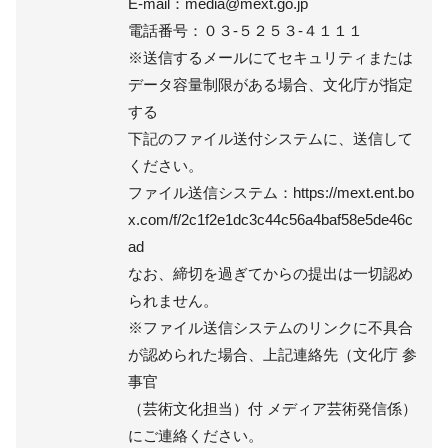
E-mail：media@mext.go.jp
電話番号：０３‐５２５３‐４１１１
※送信するメールにてセキュリティまたは
データ容量制限がある場合、文化庁が指定
する
下記のファイル送付システムに、送信して
ください。
ファイル送信システム：https://mext.ent.bo
x.com/f/2c1f2e1dc3c44c56a4baf58e5de46c
ad
なお、締切を過ぎてからの提出は一切認め
られません。
※ファイル送信システムのリンクに不具合
が認められた場合、上記連絡先（文化庁 参
事官
（芸術文化担当）付 メディア芸術発信係）
にご連絡ください。