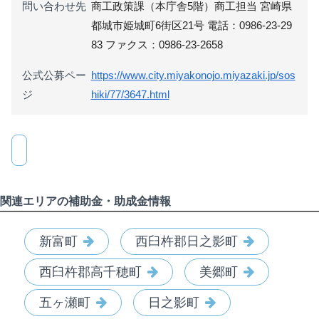
問い合わせ先
商工政策課（本庁舎5階）商工担当 宮崎県
都城市姫城町6街区21号 電話：0986-23‐29
83 ファクス：0986‐23-2658
公式公募ペー
https://www.city.miyakonojo.miyazaki.jp/sos
ジ
hiki/77/3647.html
関連エリアの補助金・助成金情報
新富町
西臼杵郡日之影町
西臼杵郡高千穂町
美郷町
五ヶ瀬町
日之影町