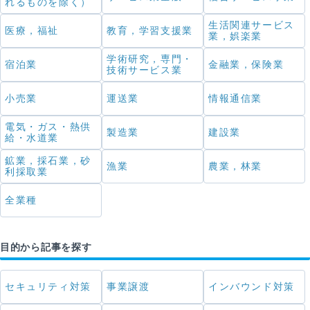
れるものを除く）
生活関連サービス
医療，福祉
教育，学習支援業
業，娯楽業
学術研究，専門・
宿泊業
金融業，保険業
技術サービス業
小売業
運送業
情報通信業
電気・ガス・熱供
製造業
建設業
給・水道業
鉱業，採石業，砂
漁業
農業，林業
利採取業
全業種
目的から記事を探す
セキュリティ対策
事業譲渡
インバウンド対策