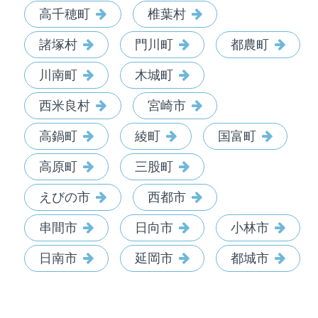
高千穂町
椎葉村
諸塚村
門川町
都農町
川南町
木城町
西米良村
宮崎市
高鍋町
綾町
国富町
高原町
三股町
えびの市
西都市
串間市
日向市
小林市
日南市
延岡市
都城市