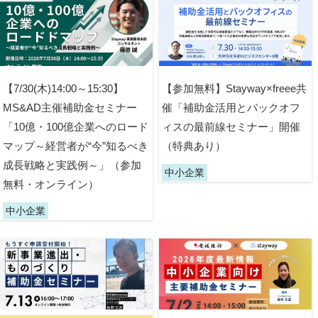
【7/30(木)14:00～15:30】
【参加無料】Stayway×freee共
MS&AD主催補助金セミナー
催「補助金活用とバックオフ
「10億・100億企業へのロード
ィスの最前線セミナー」開催
マップ～経営者が“今”知るべき
（特典あり）
成長戦略と実践例～」（参加
中小企業
無料・オンライン）
中小企業