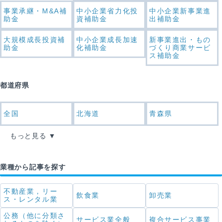
事業承継・M&A補
中小企業省力化投
中小企業新事業進
助金
資補助金
出補助金
大規模成長投資補
中小企業成長加速
新事業進出・もの
助金
化補助金
づくり商業サービ
ス補助金
都道府県
全国
北海道
青森県
もっと見る
業種から記事を探す
不動産業，リー
飲食業
卸売業
ス・レンタル業
公務（他に分類さ
サービス業全般
複合サービス事業