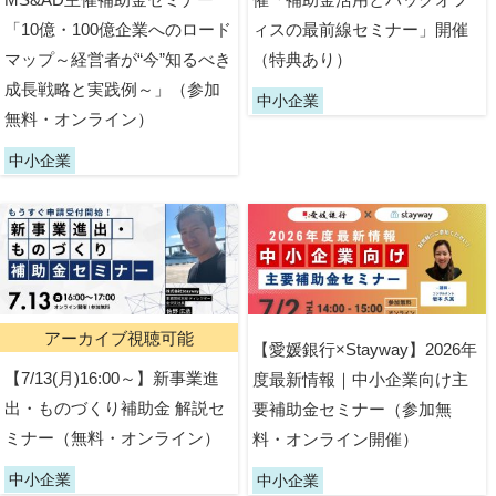
「10億・100億企業へのロード
ィスの最前線セミナー」開催
マップ～経営者が“今”知るべき
（特典あり）
成長戦略と実践例～」（参加
中小企業
無料・オンライン）
中小企業
アーカイブ視聴可能
【愛媛銀行×Stayway】2026年
【7/13(月)16:00～】新事業進
度最新情報｜中小企業向け主
出・ものづくり補助金 解説セ
要補助金セミナー（参加無
ミナー（無料・オンライン）
料・オンライン開催）
中小企業
中小企業