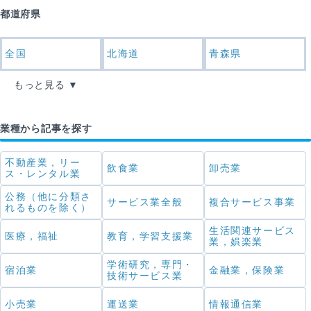
都道府県
全国
北海道
青森県
もっと見る
業種から記事を探す
不動産業，リー
飲食業
卸売業
ス・レンタル業
公務（他に分類さ
サービス業全般
複合サービス事業
れるものを除く）
生活関連サービス
医療，福祉
教育，学習支援業
業，娯楽業
学術研究，専門・
宿泊業
金融業，保険業
技術サービス業
小売業
運送業
情報通信業