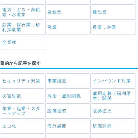
電気・ガス・熱供
製造業
建設業
給・水道業
鉱業，採石業，砂
漁業
農業，林業
利採取業
全業種
目的から記事を探す
セキュリティ対策
事業譲渡
インバウンド対策
雇用定着（福利厚
災害対策
採用・雇用関係
生）関係
創業・起業・スタ
設備投資
販路拡大
ートアップ
エコ化
海外展開
研究開発