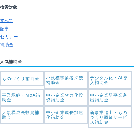
検索対象
すべて
記事
セミナー
補助金
人気補助金
小規模事業者持続
デジタル化・AI導
ものづくり補助金
補助金
入補助金
事業承継・M&A補
中小企業省力化投
中小企業新事業進
助金
資補助金
出補助金
大規模成長投資補
中小企業成長加速
新事業進出・もの
助金
化補助金
づくり商業サービ
ス補助金