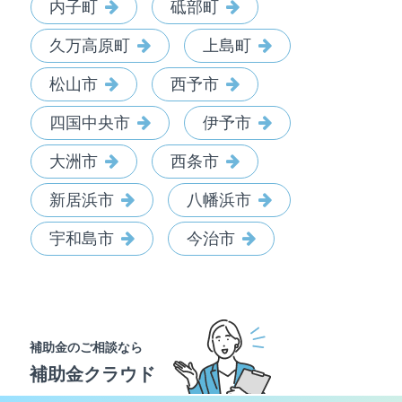
内子町
砥部町
久万高原町
上島町
松山市
西予市
四国中央市
伊予市
大洲市
西条市
新居浜市
八幡浜市
宇和島市
今治市
補助金のご相談なら
補助金クラウド