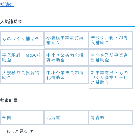
補助金
人気補助金
小規模事業者持続
デジタル化・AI導
ものづくり補助金
補助金
入補助金
事業承継・M&A補
中小企業省力化投
中小企業新事業進
助金
資補助金
出補助金
大規模成長投資補
中小企業成長加速
新事業進出・もの
助金
化補助金
づくり商業サービ
ス補助金
都道府県
全国
北海道
青森県
もっと見る