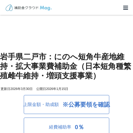
岩手県二戸市：にのへ短角牛産地維
持・拡大事業費補助金（日本短角種繁
殖雌牛維持・増頭支援事業）
2026年3月30日
2026年1月15日
※公募要領を確認
上限金額・助成額
0％
経費補助率