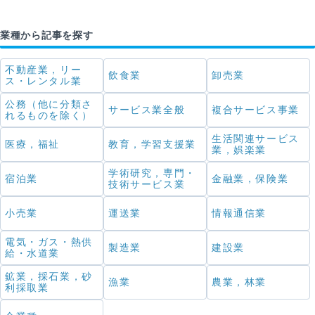
業種から記事を探す
不動産業，リー
飲食業
卸売業
ス・レンタル業
公務（他に分類さ
サービス業全般
複合サービス事業
れるものを除く）
生活関連サービス
医療，福祉
教育，学習支援業
業，娯楽業
学術研究，専門・
宿泊業
金融業，保険業
技術サービス業
小売業
運送業
情報通信業
電気・ガス・熱供
製造業
建設業
給・水道業
鉱業，採石業，砂
漁業
農業，林業
利採取業