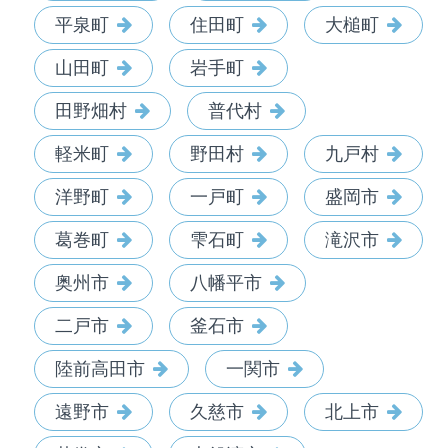
平泉町
住田町
大槌町
山田町
岩手町
田野畑村
普代村
軽米町
野田村
九戸村
洋野町
一戸町
盛岡市
葛巻町
雫石町
滝沢市
奥州市
八幡平市
二戸市
釜石市
陸前高田市
一関市
遠野市
久慈市
北上市