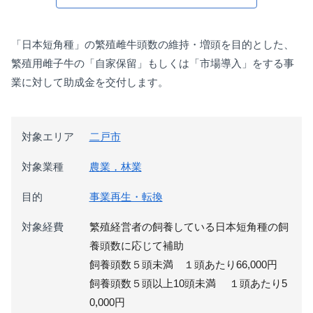
「日本短角種」の繁殖雌牛頭数の維持・増頭を目的とした、
繁殖用雌子牛の「自家保留」もしくは「市場導入」をする事
業に対して助成金を交付します。
対象エリア
二戸市
対象業種
農業，林業
目的
事業再生・転換
対象経費
繁殖経営者の飼養している日本短角種の飼
養頭数に応じて補助
飼養頭数５頭未満 １頭あたり66,000円
飼養頭数５頭以上10頭未満 １頭あたり5
0,000円