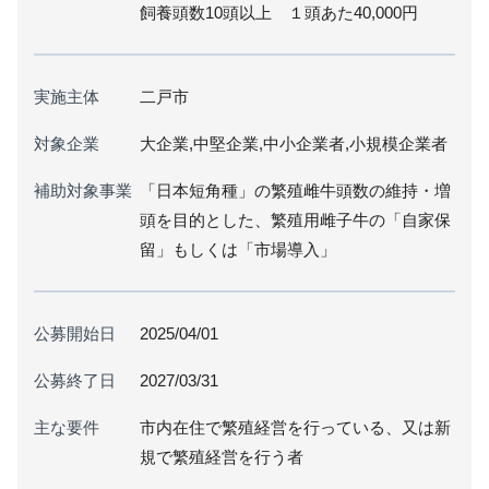
飼養頭数10頭以上 １頭あた40,000円
実施主体
二戸市
対象企業
大企業,中堅企業,中小企業者,小規模企業者
補助対象事業
「日本短角種」の繁殖雌牛頭数の維持・増
頭を目的とした、繁殖用雌子牛の「自家保
留」もしくは「市場導入」
公募開始日
2025/04/01
公募終了日
2027/03/31
主な要件
市内在住で繁殖経営を行っている、又は新
規で繁殖経営を行う者