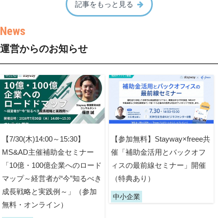
記事をもっと見る
運営からのお知らせ
【7/30(木)14:00～15:30】
【参加無料】Stayway×freee共
MS&AD主催補助金セミナー
催「補助金活用とバックオフ
「10億・100億企業へのロード
ィスの最前線セミナー」開催
マップ～経営者が“今”知るべき
（特典あり）
成長戦略と実践例～」（参加
中小企業
無料・オンライン）