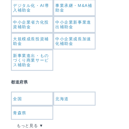
デジタル化・AI導
事業承継・M&A補
入補助金
助金
中小企業省力化投
中小企業新事業進
資補助金
出補助金
大規模成長投資補
中小企業成長加速
助金
化補助金
新事業進出・もの
づくり商業サービ
ス補助金
都道府県
全国
北海道
青森県
もっと見る