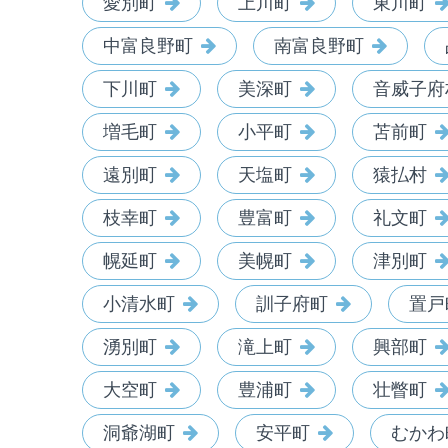
愛別町
上川町
東川町
中富良野町
南富良野町
下川町
美深町
音威子府
増毛町
小平町
苫前町
遠別町
天塩町
猿払村
枝幸町
豊富町
礼文町
幌延町
美幌町
津別町
小清水町
訓子府町
置戸
湧別町
滝上町
興部町
大空町
豊浦町
壮瞥町
洞爺湖町
安平町
むかわ