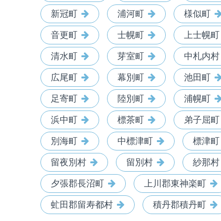
新冠町
浦河町
様似町
音更町
士幌町
上士幌町
清水町
芽室町
中札内村
広尾町
幕別町
池田町
足寄町
陸別町
浦幌町
浜中町
標茶町
弟子屈町
別海町
中標津町
標津町
留夜別村
留別村
紗那村
夕張郡長沼町
上川郡東神楽町
虻田郡留寿都村
積丹郡積丹町