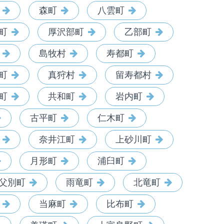
森町
八雲町
町
厚沢部町
乙部町
島牧村
寿都町
町
真狩村
留寿都村
町
共和町
岩内町
古平町
仁木町
奈井江町
上砂川町
月形町
浦臼町
父別町
雨竜町
北竜町
当麻町
比布町