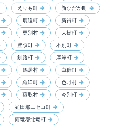
えりも町
新ひだか町
鹿追町
新得町
更別村
大樹町
豊頃町
本別町
釧路町
厚岸町
鶴居村
白糠町
羅臼町
色丹村
蘂取村
今別町
虻田郡ニセコ町
雨竜郡北竜町