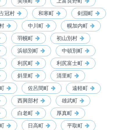
美瑛町
上富良野町
占冠村
和寒町
剣淵町
村
中川町
幌加内町
羽幌町
初山別村
浜頓別町
中頓別町
利尻町
利尻富士町
斜里町
清里町
町
佐呂間町
遠軽町
西興部村
雄武町
白老町
厚真町
町
日高町
平取町