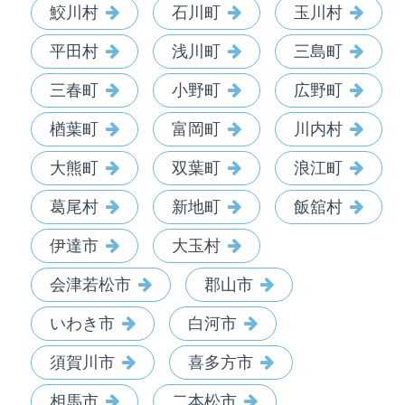
鮫川村
石川町
玉川村
平田村
浅川町
三島町
三春町
小野町
広野町
楢葉町
富岡町
川内村
大熊町
双葉町
浪江町
葛尾村
新地町
飯舘村
伊達市
大玉村
会津若松市
郡山市
いわき市
白河市
須賀川市
喜多方市
相馬市
二本松市