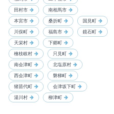
田村市
南相馬市
本宮市
桑折町
国見町
川俣町
福島市
鏡石町
天栄村
下郷町
檜枝岐村
只見町
南会津町
北塩原村
西会津町
磐梯町
猪苗代町
会津坂下町
湯川村
柳津町