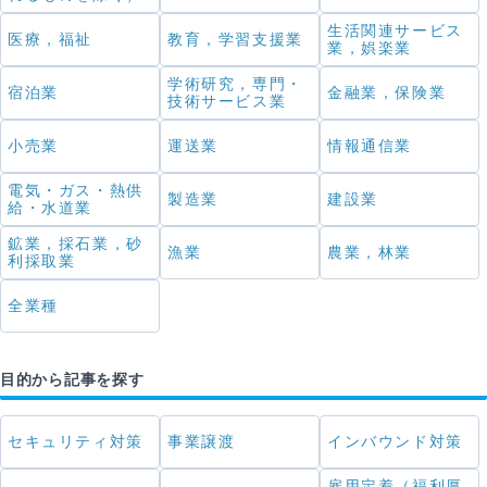
生活関連サービス
医療，福祉
教育，学習支援業
業，娯楽業
学術研究，専門・
宿泊業
金融業，保険業
技術サービス業
小売業
運送業
情報通信業
電気・ガス・熱供
製造業
建設業
給・水道業
鉱業，採石業，砂
漁業
農業，林業
利採取業
全業種
目的から記事を探す
セキュリティ対策
事業譲渡
インバウンド対策
雇用定着（福利厚