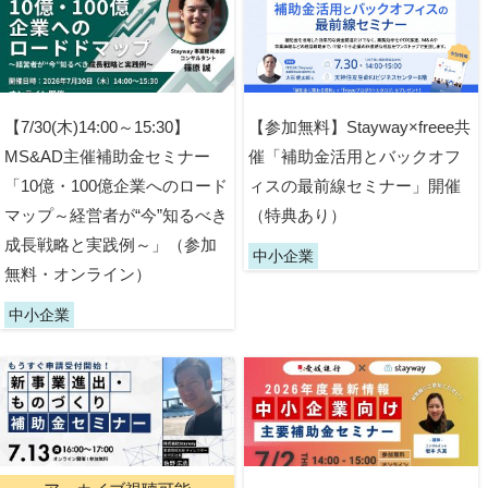
【7/30(木)14:00～15:30】
【参加無料】Stayway×freee共
MS&AD主催補助金セミナー
催「補助金活用とバックオフ
「10億・100億企業へのロード
ィスの最前線セミナー」開催
マップ～経営者が“今”知るべき
（特典あり）
成長戦略と実践例～」（参加
中小企業
無料・オンライン）
中小企業