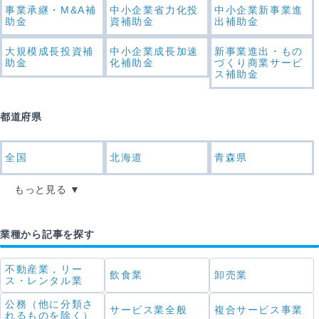
事業承継・M&A補
中小企業省力化投
中小企業新事業進
助金
資補助金
出補助金
大規模成長投資補
中小企業成長加速
新事業進出・もの
助金
化補助金
づくり商業サービ
ス補助金
都道府県
全国
北海道
青森県
もっと見る
業種から記事を探す
不動産業，リー
飲食業
卸売業
ス・レンタル業
公務（他に分類さ
サービス業全般
複合サービス事業
れるものを除く）