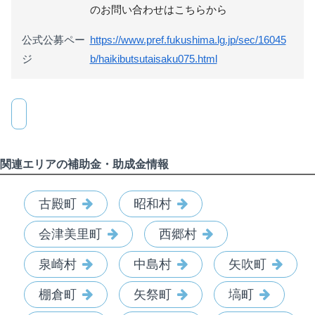
のお問い合わせはこちらから
公式公募ペー
https://www.pref.fukushima.lg.jp/sec/16045
ジ
b/haikibutsutaisaku075.html
関連エリアの補助金・助成金情報
古殿町
昭和村
会津美里町
西郷村
泉崎村
中島村
矢吹町
棚倉町
矢祭町
塙町