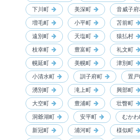
下川町
美深町
音威子府
増毛町
小平町
苫前町
遠別町
天塩町
猿払村
枝幸町
豊富町
礼文町
幌延町
美幌町
津別町
小清水町
訓子府町
置戸
湧別町
滝上町
興部町
大空町
豊浦町
壮瞥町
洞爺湖町
安平町
むかわ
新冠町
浦河町
様似町