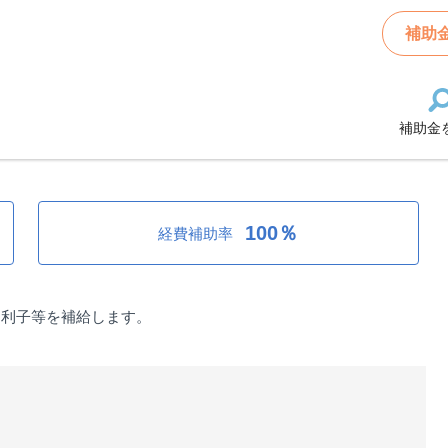
中小企業特別融資利子及び保証料の補給
補助
補助金
特別融資利子及び保証料の補給
100％
経費補助率
し利子等を補給します。