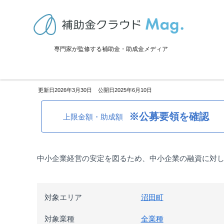
TOP
>
補助金・助成金詳細
>
事業再生・転換
>
北海道雨竜郡沼田町：
専門家が監修する補助金・助成金メディア
北海道雨竜郡沼田町：中小企業
2026年3月30日
2025年6月10日
※公募要領を確認
上限金額・助成額
中小企業経営の安定を図るため、中小企業の融資に対
対象エリア
沼田町
対象業種
全業種