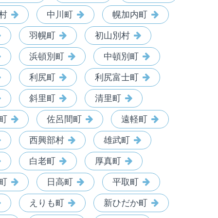
村
中川町
幌加内町
羽幌町
初山別村
浜頓別町
中頓別町
利尻町
利尻富士町
斜里町
清里町
町
佐呂間町
遠軽町
西興部村
雄武町
白老町
厚真町
町
日高町
平取町
えりも町
新ひだか町