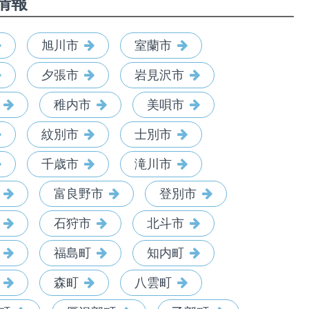
情報
旭川市
室蘭市
夕張市
岩見沢市
稚内市
美唄市
紋別市
士別市
千歳市
滝川市
富良野市
登別市
石狩市
北斗市
福島町
知内町
森町
八雲町