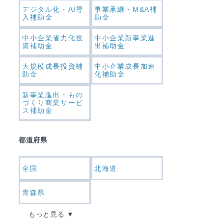
デジタル化・AI導
事業承継・M&A補
入補助金
助金
中小企業省力化投
中小企業新事業進
資補助金
出補助金
大規模成長投資補
中小企業成長加速
助金
化補助金
新事業進出・もの
づくり商業サービ
ス補助金
都道府県
全国
北海道
青森県
もっと見る