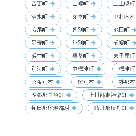
音更町
士幌町
上士幌町
清水町
芽室町
中札内村
広尾町
幕別町
池田町
足寄町
陸別町
浦幌町
浜中町
標茶町
弟子屈町
別海町
中標津町
標津町
留夜別村
留別村
紗那村
夕張郡長沼町
上川郡東神楽町
虻田郡留寿都村
積丹郡積丹町