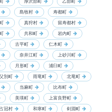
町
厚沢部町
乙部町
島牧村
寿都町
町
真狩村
留寿都村
町
共和町
岩内町
古平町
仁木町
奈井江町
上砂川町
月形町
浦臼町
父別町
雨竜町
北竜町
当麻町
比布町
美瑛町
上富良野町
占冠村
和寒町
剣淵町