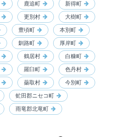
鹿追町
新得町
更別村
大樹町
豊頃町
本別町
釧路町
厚岸町
鶴居村
白糠町
羅臼町
色丹村
蘂取村
今別町
虻田郡ニセコ町
雨竜郡北竜町