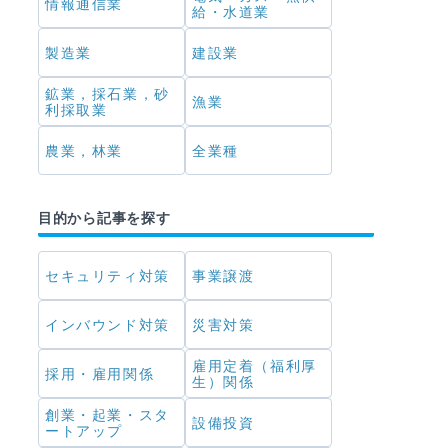
情報通信業
給・水道業
製造業
建設業
鉱業，採石業，砂
漁業
利採取業
農業，林業
全業種
目的から記事を探す
セキュリティ対策
事業譲渡
インバウンド対策
災害対策
雇用定着（福利厚
採用・雇用関係
生）関係
創業・起業・スタ
設備投資
ートアップ