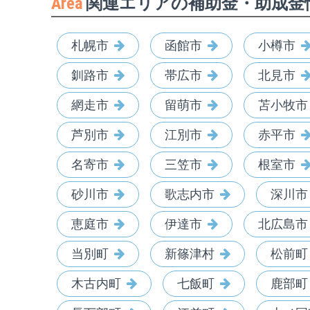
Area
関連エリアの補助金・助成金
札幌市
函館市
小樽市
釧路市
帯広市
北見市
網走市
留萌市
苫小牧市
芦別市
江別市
赤平市
名寄市
三笠市
根室市
砂川市
歌志内市
深川市
恵庭市
伊達市
北広島市
当別町
新篠津村
松前町
木古内町
七飯町
鹿部町