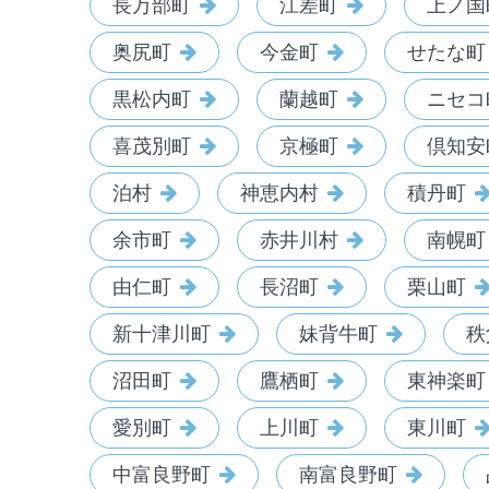
長万部町
江差町
上ノ国
奥尻町
今金町
せたな町
黒松内町
蘭越町
ニセコ
喜茂別町
京極町
倶知安
泊村
神恵内村
積丹町
余市町
赤井川村
南幌町
由仁町
長沼町
栗山町
新十津川町
妹背牛町
秩
沼田町
鷹栖町
東神楽町
愛別町
上川町
東川町
中富良野町
南富良野町