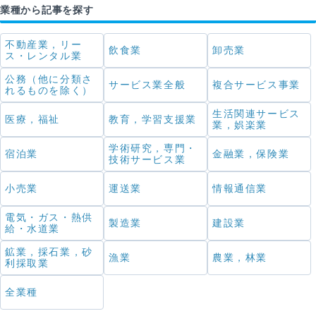
業種から記事を探す
不動産業，リー
飲食業
卸売業
ス・レンタル業
公務（他に分類さ
サービス業全般
複合サービス事業
れるものを除く）
生活関連サービス
医療，福祉
教育，学習支援業
業，娯楽業
学術研究，専門・
宿泊業
金融業，保険業
技術サービス業
小売業
運送業
情報通信業
電気・ガス・熱供
製造業
建設業
給・水道業
鉱業，採石業，砂
漁業
農業，林業
利採取業
全業種