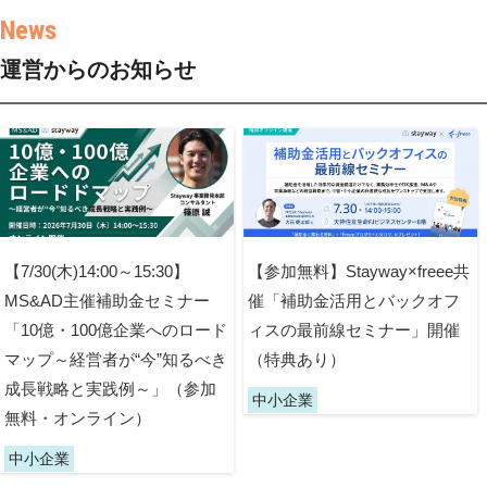
運営からのお知らせ
【7/30(木)14:00～15:30】
【参加無料】Stayway×freee共
MS&AD主催補助金セミナー
催「補助金活用とバックオフ
「10億・100億企業へのロード
ィスの最前線セミナー」開催
マップ～経営者が“今”知るべき
（特典あり）
成長戦略と実践例～」（参加
中小企業
無料・オンライン）
中小企業