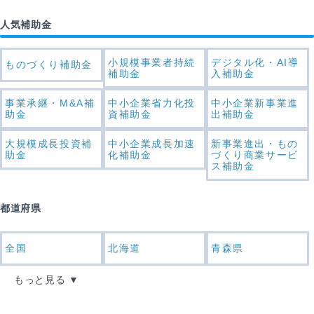
人気補助金
小規模事業者持続
デジタル化・AI導
ものづくり補助金
補助金
入補助金
事業承継・M&A補
中小企業省力化投
中小企業新事業進
助金
資補助金
出補助金
大規模成長投資補
中小企業成長加速
新事業進出・もの
助金
化補助金
づくり商業サービ
ス補助金
都道府県
全国
北海道
青森県
もっと見る