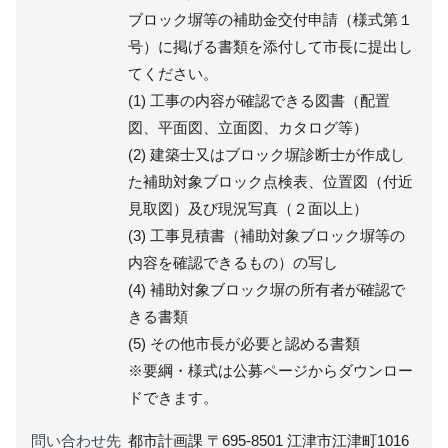
ブロック塀等の補助金交付申請（様式第１
号）に掲げる書類を添付して市長に提出し
てください。
(1) 工事の内容が確認できる図書（配置
図、平面図、立面図、カタログ等）
(2) 建築士又はブロック塀診断士が作成し
た補助対象ブロック点検表、位置図（付近
見取図）及び現況写真（２面以上）
(3) 工事見積書（補助対象ブロック塀等の
内容を確認できるもの）の写し
(4) 補助対象ブロック塀の所有者が確認で
きる書類
(5) その他市長が必要と認める書類
※要綱・様式は公募ページからダウンロー
ドできます。
問い合わせ先
都市計画課 〒695-8501 江津市江津町1016