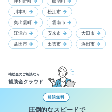
津和野町
邑南町
川本町
松江市
奥出雲町
雲南市
江津市
安来市
大田市
益田市
出雲市
浜田市
補助金のご相談なら
補助金クラウド
相談
無料
圧倒的なスピードで