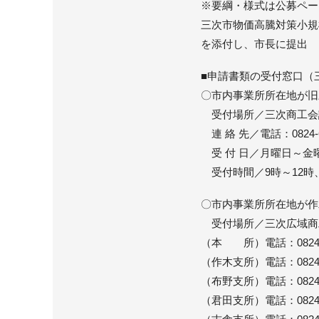
※要綱・様式は公募ペー
三次市物価高騰対策小規
を添付し、市長に提出
■申請書類の受付窓口（
〇市内事業所所在地が旧
受付場所／三次商工会議所 
連 絡 先／電話：0824-62-
受 付 日／月曜日～金
受付時間／9時～12時、
〇市内事業所所在地が作
受付場所／三次広域商工会 
（本 所）電話：0824-44-
（作木支所）電話：0824-55-
（布野支所）電話：0824-54-
（君田支所）電話：0824-53