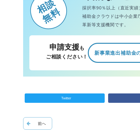
相談
採択率90％以上（直近実績
無料
補助金クラウドは中小企業
革新等支援機関です。
申請支援
も
新事業進出補助金
ご相談ください！
Twitter