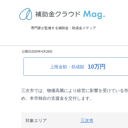
TOP
>
補助金・助成金詳細
>
事業再生・転換
>
広島県三次市：物価高
専門家が監修する補助金・助成金メディア
広島県三次市：物価高騰対策小
2025年4月28日
10万円
上限金額・助成額
三次市では、物価高騰により経営に影響を受けている
め、本市独自の支援金を交付します。
対象エリア
三次市