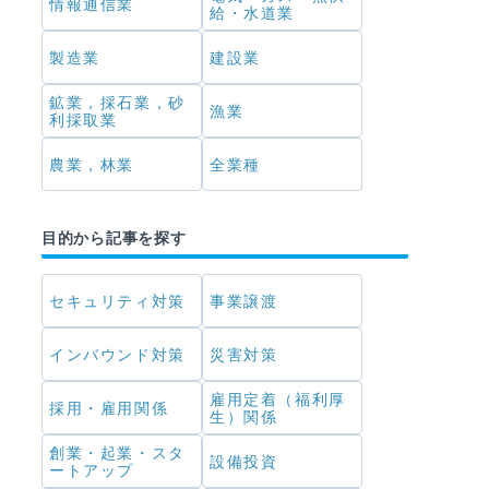
情報通信業
給・水道業
製造業
建設業
鉱業，採石業，砂
漁業
利採取業
農業，林業
全業種
目的から記事を探す
セキュリティ対策
事業譲渡
インバウンド対策
災害対策
雇用定着（福利厚
採用・雇用関係
生）関係
創業・起業・スタ
設備投資
ートアップ