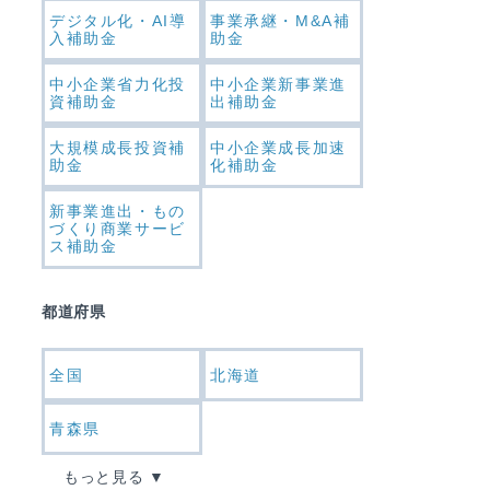
デジタル化・AI導
事業承継・M&A補
入補助金
助金
中小企業省力化投
中小企業新事業進
資補助金
出補助金
大規模成長投資補
中小企業成長加速
助金
化補助金
新事業進出・もの
づくり商業サービ
ス補助金
都道府県
全国
北海道
青森県
もっと見る