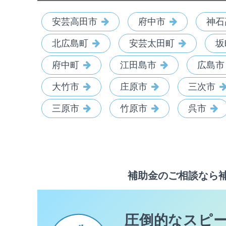
安芸高田市
府中市
神石
北広島町
安芸太田町
坂
府中町
江田島市
広島市
大竹市
庄原市
三次市
三原市
竹原市
呉市
補助金のご相談なら
圧倒的なスピ