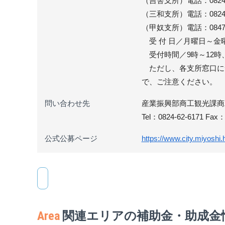
（吉舎支所）電話：0824-43-
（三和支所）電話：0824-52
（甲奴支所）電話：0847-67-
受 付 日／月曜日～金
受付時間／9時～12時、
ただし、各支所窓口に
で、ご注意ください。​
問い合わせ先
産業振興部商工観光課商工
Tel：0824-62-6171 Fax：
公式公募ページ
https://www.city.miyoshi.
Area
関連エリアの補助金・助成金