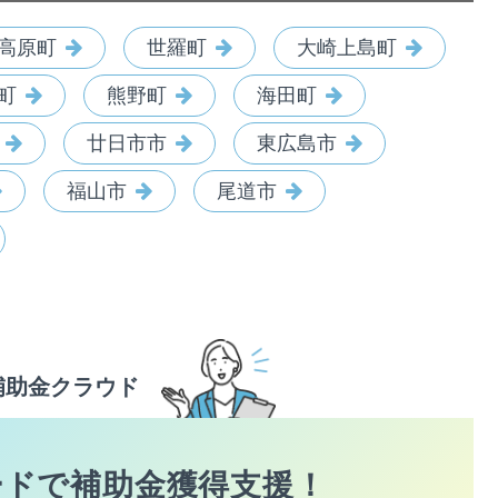
高原町
世羅町
大崎上島町
町
熊野町
海田町
廿日市市
東広島市
福山市
尾道市
補助金クラウド
ードで
補助金獲得支援！