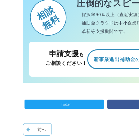
圧倒的なスピ
相談
採択率90％以上（直近実績
無料
補助金クラウドは中小企業
革新等支援機関です。
申請支援
も
新事業進出補助金
ご相談ください！
Twitter