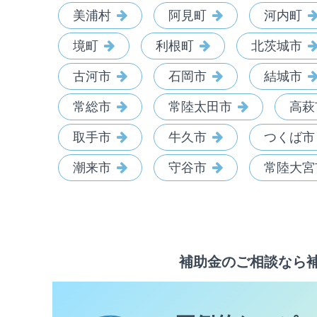
美浦村
阿見町
河内町
境町
利根町
北茨城市
古河市
石岡市
結城市
常総市
常陸太田市
高萩
取手市
牛久市
つくば市
潮来市
守谷市
常陸大宮
補助金のご相談なら