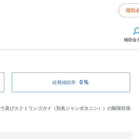
ツルノゲイトウ及びジャンボタニシ等の外来水生植物等防除補助金
補助
補助金
イトウ及びジャンボタニシ等の外来
0％
経費補助率
トウ及びスクミリンゴガイ（別名ジャンボタニシ））の駆除対策