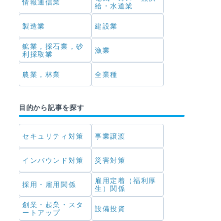
情報通信業
給・水道業
製造業
建設業
鉱業，採石業，砂
漁業
利採取業
農業，林業
全業種
目的から記事を探す
セキュリティ対策
事業譲渡
インバウンド対策
災害対策
雇用定着（福利厚
採用・雇用関係
生）関係
創業・起業・スタ
設備投資
ートアップ