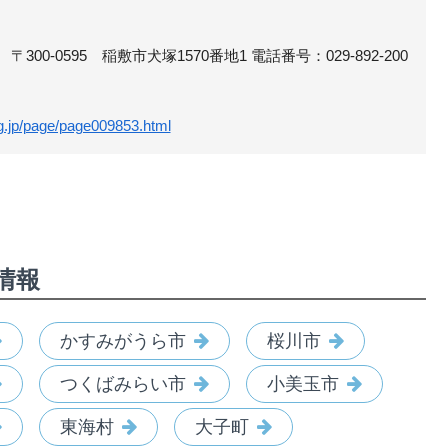
00-0595 稲敷市犬塚1570番地1 電話番号：029-892-200
.lg.jp/page/page009853.html
情報
かすみがうら市
桜川市
つくばみらい市
小美玉市
東海村
大子町