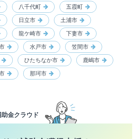
八千代町
五霞町
日立市
土浦市
龍ケ崎市
下妻市
市
水戸市
笠間市
ひたちなか市
鹿嶋市
市
那珂市
補助金クラウド