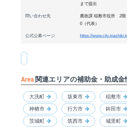
まで提出
問い合わせ先
農政課 稲敷市役所 2階 〒3
0（代表）
公式公募ページ
https://www.city.inashiki
Area
関連エリアの補助金・助成金
大洗町
坂東市
稲敷市
神栖市
行方市
鉾田市
茨城町
筑西市
城里町