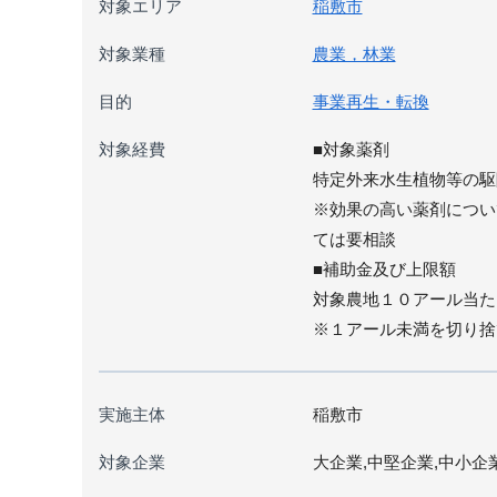
対象エリア
稲敷市
対象業種
農業，林業
目的
事業再生・転換
対象経費
■対象薬剤
特定外来水生植物等の駆
※効果の高い薬剤につい
ては要相談
■補助金及び上限額
対象農地１０アール当た
※１アール未満を切り捨
実施主体
稲敷市
対象企業
大企業,中堅企業,中小企