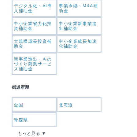
デジタル化・AI導
事業承継・M&A補
入補助金
助金
中小企業省力化投
中小企業新事業進
資補助金
出補助金
大規模成長投資補
中小企業成長加速
助金
化補助金
新事業進出・もの
づくり商業サービ
ス補助金
都道府県
全国
北海道
青森県
もっと見る