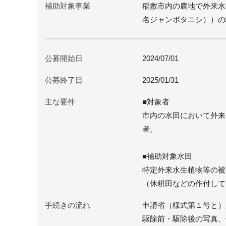
補助対象事業
稲敷市内の農地で外来水
名ジャンボタニシ））の
公募開始日
2024/07/01
公募終了日
2025/01/31
主な要件
■対象者
市内の水田において外来
者。
■補助対象水田
特定外来水生植物等の被
（休耕田などの作付して
手続きの流れ
申請省（様式第１号と）
駆除前・駆除後の写真、