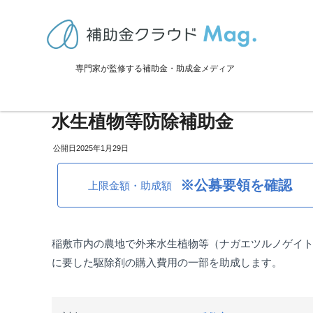
TOP
>
補助金・助成金詳細
>
事業再生・転換
>
茨城県稲敷市：ナガエ
専門家が監修する補助金・助成金メディア
茨城県稲敷市：ナガエツルノゲ
水生植物等防除補助金
2025年1月29日
※公募要領を確認
上限金額・助成額
稲敷市内の農地で外来水生植物等（ナガエツルノゲイ
に要した駆除剤の購入費用の一部を助成します。