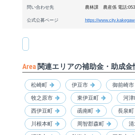
問い合わせ先
農林課 農産係 電話:0537-21
公式公募ページ
https://www.city.kakegaw
Area
関連エリアの補助金・助成金
松崎町
伊豆市
御前崎市
牧之原市
東伊豆町
河津
西伊豆町
函南町
長泉町
川根本町
周智郡森町
清