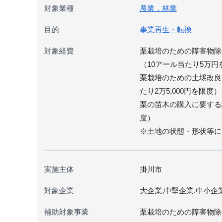
対象業種
農業，林業
目的
事業再生・転換
対象経費
栗栽培のための障害物除
（10アール当たり5万円
栗栽培のための土壌改良
たり2万5,000円を限度）
栗の苗木の購入に要する経
度）
※土地の状態・形状等に
実施主体
掛川市
対象企業
大企業,中堅企業,中小企
補助対象事業
栗栽培のための障害物除