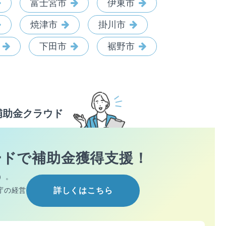
富士宮市
伊東市
焼津市
掛川市
下田市
裾野市
補助金クラウド
ードで
補助金獲得支援！
）。
庁の経営
詳しくはこちら