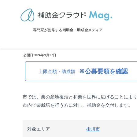
TOP
>
補助金・助成金詳細
>
事業再生・転換
>
静岡県掛川市：栗圃場
専門家が監修する補助金・助成金メディア
静岡県掛川市：栗圃場整備等事
2024年9月17日
※公募要領を確認
上限金額・助成額
市では、栗の産地復活と和栗を世界に広げることによ
市内で栗栽培を行う方に対し、補助金を交付します。
対象エリア
掛川市