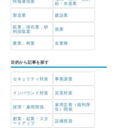
情報通信業
給・水道業
製造業
建設業
鉱業，採石業，砂
漁業
利採取業
農業，林業
全業種
目的から記事を探す
セキュリティ対策
事業譲渡
インバウンド対策
災害対策
雇用定着（福利厚
採用・雇用関係
生）関係
創業・起業・スタ
設備投資
ートアップ