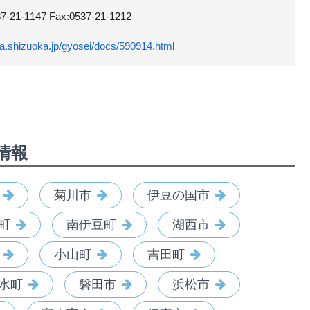
-1147 Fax:0537-21-1212
a.shizuoka.jp/gyosei/docs/590914.html
情報
菊川市
伊豆の国市
町
南伊豆町
湖西市
小山町
吉田町
水町
磐田市
浜松市