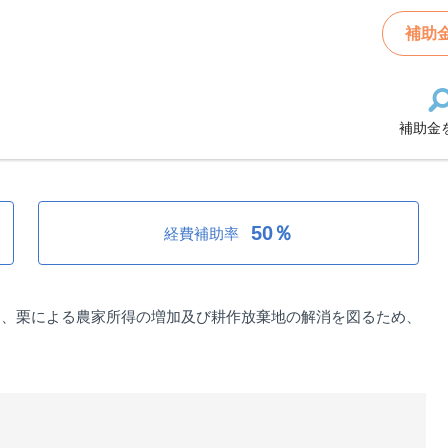
整備等事業費補助金
補助
補助金
業費補助金
50％
経費補助率
り、栗による農家所得の増加及び耕作放棄地の解消を図るため、