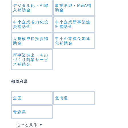
デジタル化・AI導
事業承継・M&A補
入補助金
助金
中小企業省力化投
中小企業新事業進
資補助金
出補助金
大規模成長投資補
中小企業成長加速
助金
化補助金
新事業進出・もの
づくり商業サービ
ス補助金
都道府県
全国
北海道
青森県
もっと見る