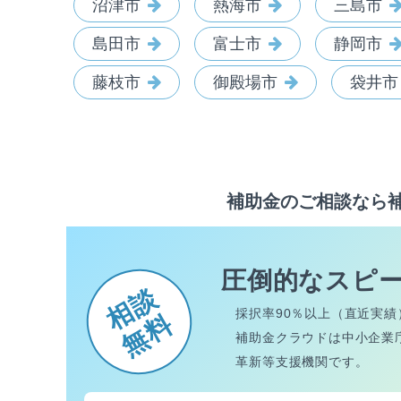
沼津市
熱海市
三島市
島田市
富士市
静岡市
藤枝市
御殿場市
袋井市
補助金のご相談なら
圧倒的なスピ
相談
採択率90％以上（直近実績
無料
補助金クラウドは中小企業
革新等支援機関です。