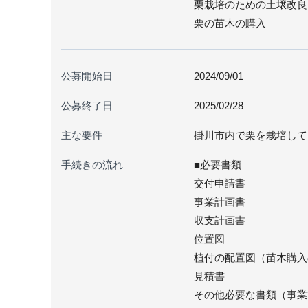
栗栽培のための土壌改良
栗の苗木の購入
公募開始日
2024/09/01
公募終了日
2025/02/28
主な要件
掛川市内で栗を栽培して
手続きの流れ
■必要書類
交付申請書
事業計画書
収支計画書
位置図
植付の配置図（苗木購入
見積書
その他必要な書類（事業