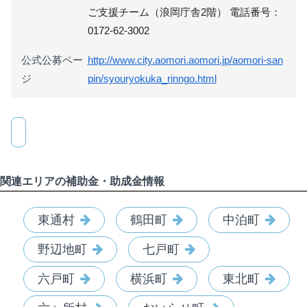
ご支援チーム（浪岡庁舎2階） 電話番号：
0172-62-3002
公式公募ペー
http://www.city.aomori.aomori.jp/aomori-san
ジ
pin/syouryokuka_rinngo.html
関連エリアの補助金・助成金情報
東通村
鶴田町
中泊町
野辺地町
七戸町
六戸町
横浜町
東北町