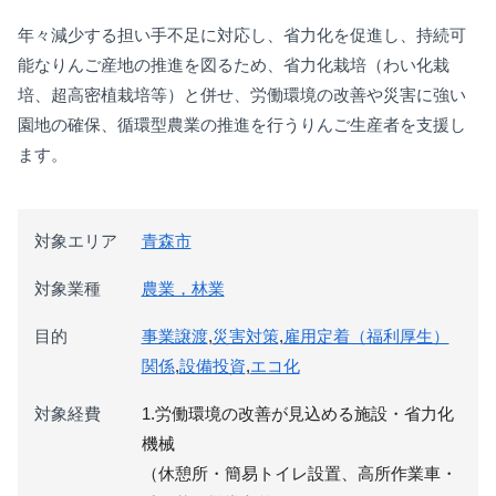
年々減少する担い手不足に対応し、省力化を促進し、持続可
能なりんご産地の推進を図るため、省力化栽培（わい化栽
培、超高密植栽培等）と併せ、労働環境の改善や災害に強い
園地の確保、循環型農業の推進を行うりんご生産者を支援し
ます。
対象エリア
青森市
対象業種
農業，林業
目的
事業譲渡
,
災害対策
,
雇用定着（福利厚生）
関係
,
設備投資
,
エコ化
対象経費
1.労働環境の改善が見込める施設・省力化
機械
（休憩所・簡易トイレ設置、高所作業車・