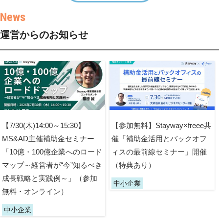
運営からのお知らせ
【7/30(木)14:00～15:30】
【参加無料】Stayway×freee共
MS&AD主催補助金セミナー
催「補助金活用とバックオフ
「10億・100億企業へのロード
ィスの最前線セミナー」開催
マップ～経営者が“今”知るべき
（特典あり）
成長戦略と実践例～」（参加
中小企業
無料・オンライン）
中小企業