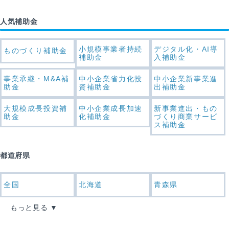
人気補助金
小規模事業者持続
デジタル化・AI導
ものづくり補助金
補助金
入補助金
事業承継・M&A補
中小企業省力化投
中小企業新事業進
助金
資補助金
出補助金
大規模成長投資補
中小企業成長加速
新事業進出・もの
助金
化補助金
づくり商業サービ
ス補助金
都道府県
全国
北海道
青森県
もっと見る