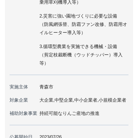
乗用草刈機導入等）
2.災害に強い園地づくりに必要な設備
（防風網張替、防霜ファン改修、防霜用オ
イルヒーター導入等）
3.循環型農業を実施できる機械・設備
（剪定枝裁断機（ウッドチッパー）導入
等）
実施主体
青森市
対象企業
大企業,中堅企業,中小企業者,小規模企業者
補助対象事業
持続可能なりんご産地の推進
公募開始日
2023/07/26