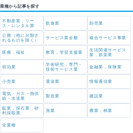
業種から記事を探す
不動産業，リー
飲食業
卸売業
ス・レンタル業
公務（他に分類さ
サービス業全般
複合サービス事業
れるものを除く）
生活関連サービス
医療，福祉
教育，学習支援業
業，娯楽業
学術研究，専門・
宿泊業
金融業，保険業
技術サービス業
小売業
運送業
情報通信業
電気・ガス・熱供
製造業
建設業
給・水道業
鉱業，採石業，砂
漁業
農業，林業
利採取業
全業種