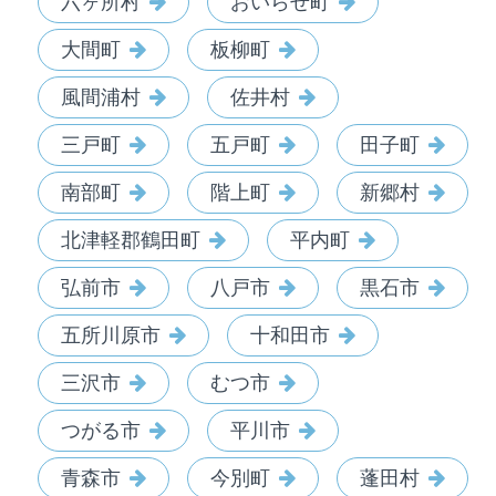
六ヶ所村
おいらせ町
大間町
板柳町
風間浦村
佐井村
三戸町
五戸町
田子町
南部町
階上町
新郷村
北津軽郡鶴田町
平内町
弘前市
八戸市
黒石市
五所川原市
十和田市
三沢市
むつ市
つがる市
平川市
青森市
今別町
蓬田村