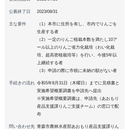
公募終了日
2023/08/31
主な要件
（1）本市に住所を有し、市内でりんごを
生産する者
（2）一定のりんご植栽本数を満たし10ア
ール以上のりんご省力化栽培（わい化栽
培、超高密植栽培等）を行い、今後5年以
上継続する者
（3）申請の際に市税に未納の額がない者
手続きの流れ
令和5年8月31日（木曜日）までに見積書と
実施希望概要調書を申請先へ提出
※実施希望概要調書は、申請先（あおもり
産品支援課りんご支援チーム）の窓口で配
布
問い合わせ先
青森市農林水産部あおもり産品支援課りん