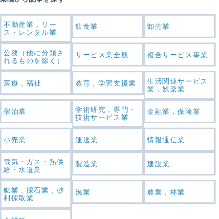
不動産業，リー
飲食業
卸売業
ス・レンタル業
公務（他に分類さ
サービス業全般
複合サービス事業
れるものを除く）
生活関連サービス
医療，福祉
教育，学習支援業
業，娯楽業
学術研究，専門・
宿泊業
金融業，保険業
技術サービス業
小売業
運送業
情報通信業
電気・ガス・熱供
製造業
建設業
給・水道業
鉱業，採石業，砂
漁業
農業，林業
利採取業