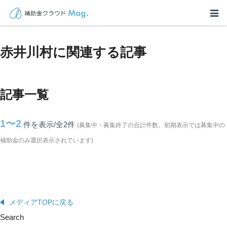
TOP
>
補助金・助成金詳細
>
北海道
>
赤井川村に関連する記事
赤井川村に関連する記事
記事一覧
1〜2
件を表示/全2
件
(募集中・募集終了の合計件数。初期表示では募集中の
補助金のみ選択表示されています)
メディアTOPに戻る
Search