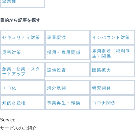
全業種
目的から記事を探す
セキュリティ対策
事業譲渡
インバウンド対策
雇用定着（福利厚
災害対策
採用・雇用関係
生）関係
創業・起業・スタ
設備投資
販路拡大
ートアップ
エコ化
海外展開
研究開発
知的財産権
事業再生・転換
コロナ関係
Service
サービスのご紹介