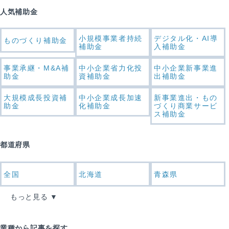
人気補助金
小規模事業者持続
デジタル化・AI導
ものづくり補助金
補助金
入補助金
事業承継・M&A補
中小企業省力化投
中小企業新事業進
助金
資補助金
出補助金
大規模成長投資補
中小企業成長加速
新事業進出・もの
助金
化補助金
づくり商業サービ
ス補助金
都道府県
全国
北海道
青森県
もっと見る
業種から記事を探す