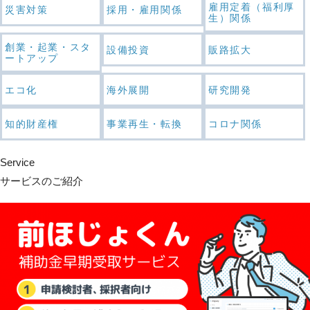
雇用定着（福利厚
災害対策
採用・雇用関係
生）関係
創業・起業・スタ
設備投資
販路拡大
ートアップ
エコ化
海外展開
研究開発
知的財産権
事業再生・転換
コロナ関係
Service
サービスのご紹介