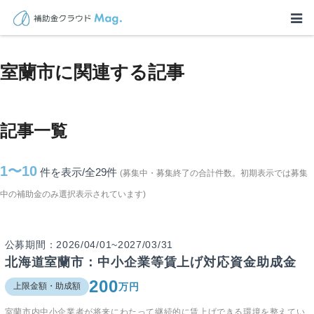
TOP
>
補助金・助成金詳細
>
北海道
>
室蘭市に関連する記事
室蘭市に関連する記事
記事一覧
1〜10
件を表示/全29
件
(募集中・募集終了の合計件数。初期表示では募集
中の補助金のみ選択表示されています)
公募期間：2026/04/01~2027/03/31
北海道室蘭市：中小企業等賃上げ対応資金助成金
200
万円
上限金額・助成額
室蘭市内中小企業者が将来にわたって継続的に賃上げできる環境を整えてい