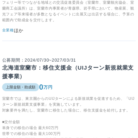
フェリー等でつながる地域との交流促進委員会（室蘭市、室蘭観光協会、室
蘭商工会議所）は、室蘭市内事業者が青森県、岩手県において、物産展、観
光フェア等来場者が多数となるイベントに出展又は出店する場合に、予算の
範囲内で助成金を交付します。
ほか
全業種
公募期間：2024/07/30~2027/03/31
北海道室蘭市：移住支援金（UIJターン新規就業支
援事業）
0
万円
上限金額・助成額
室蘭市では、東京圏からのUIJターンによる新規就業を促進するため、「UIJ
ターン新規就業支援事業」を実施しています。
対象要件を満たし、室蘭市に移住した場合に、移住支援金を給付します。
■交付金額
単身での移住の場合 最大60万円
世帯での移住の場合 最大100万円