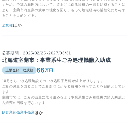
くため、予算の範囲内において、賃上げに係る経費の一部を助成することに
より、室蘭市内企業の競争力強化を図り、もって地域経済の活性化に寄与す
ることを目的とする。
ほか
全業種
公募期間：2025/02/25~2027/03/31
北海道室蘭市：事業系生ごみ処理機購入助成
66
万円
上限金額・助成額
10月からごみ処理施設でのごみ処理手数料が値上がりします。
ごみの減量を図ることでごみ処理にかかる費用を減らすことを目的としてい
ます。
室蘭市では、ごみの減量に取り組めるよう事業系生ごみ処理機の購入助成と
古紙類の回収を行ないます。
ほか
飲食業
卸売業
小売業