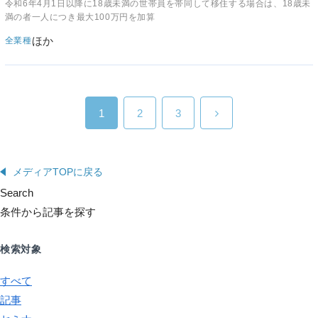
令和6年4月1日以降に18歳未満の世帯員を帯同して移住する場合は、18歳未
満の者一人につき最大100万円を加算
ほか
全業種
1
2
3
メディアTOPに戻る
Search
条件から記事を探す
検索対象
すべて
記事