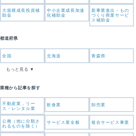
大規模成長投資補
中小企業成長加速
新事業進出・もの
助金
化補助金
づくり商業サービ
ス補助金
都道府県
全国
北海道
青森県
もっと見る
業種から記事を探す
不動産業，リー
飲食業
卸売業
ス・レンタル業
公務（他に分類さ
サービス業全般
複合サービス事業
れるものを除く）