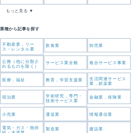
もっと見る
業種から記事を探す
不動産業，リー
飲食業
卸売業
ス・レンタル業
公務（他に分類さ
サービス業全般
複合サービス事業
れるものを除く）
生活関連サービス
医療，福祉
教育，学習支援業
業，娯楽業
学術研究，専門・
宿泊業
金融業，保険業
技術サービス業
小売業
運送業
情報通信業
電気・ガス・熱供
製造業
建設業
給・水道業