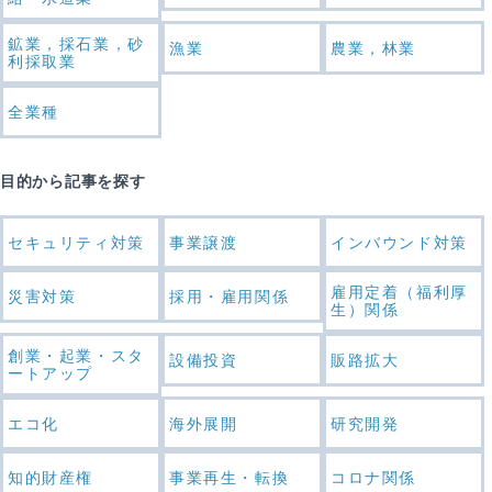
鉱業，採石業，砂
漁業
農業，林業
利採取業
全業種
目的から記事を探す
セキュリティ対策
事業譲渡
インバウンド対策
雇用定着（福利厚
災害対策
採用・雇用関係
生）関係
創業・起業・スタ
設備投資
販路拡大
ートアップ
エコ化
海外展開
研究開発
知的財産権
事業再生・転換
コロナ関係