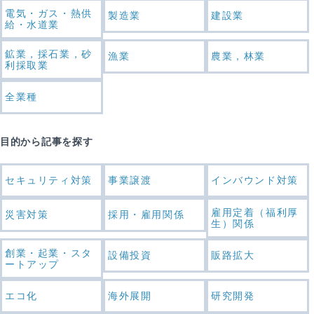
電気・ガス・熱供
製造業
建設業
給・水道業
鉱業，採石業，砂
漁業
農業，林業
利採取業
全業種
目的から記事を探す
セキュリティ対策
事業譲渡
インバウンド対策
雇用定着（福利厚
災害対策
採用・雇用関係
生）関係
創業・起業・スタ
設備投資
販路拡大
ートアップ
エコ化
海外展開
研究開発