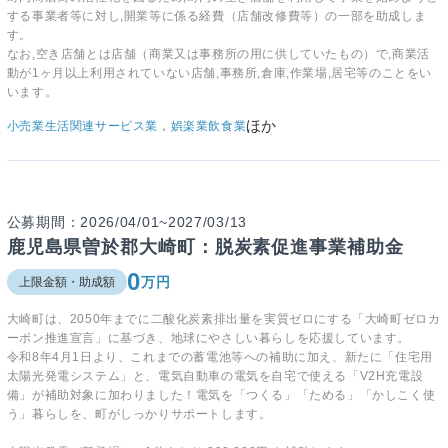
する事業者等に対し,開業等に係る経費（店舗改修費等）の一部を助成しま
す。
なお,空き店舗とは店舗（商業又は事務所の用に供していたもの）で,商業活
動が1ヶ月以上利用されていない店舗,事務所,倉庫,作業場,居宅等のことをい
います。
ほか
小売業
生活関連サービス業，娯楽業
飲食業
公募期間：2026/04/01~2027/03/13
鹿児島県曽於郡大崎町：脱炭素促進事業補助金
0
万円
上限金額・助成額
大崎町は、2050年までに二酸化炭素排出量を実質ゼロにする「大崎町ゼロカ
ーボン推進宣言」に基づき、地球にやさしい暮らしを応援しています。
令和8年4月1日より、これまでの蓄電池等への補助に加え、新たに「住宅用
太陽光発電システム」と、電気自動車の電気を自宅で使える「V2H充電設
備」が補助対象に加わりました！電気を「つくる」「ためる」「かしこく使
う」暮らしを、町がしっかりサポートします。