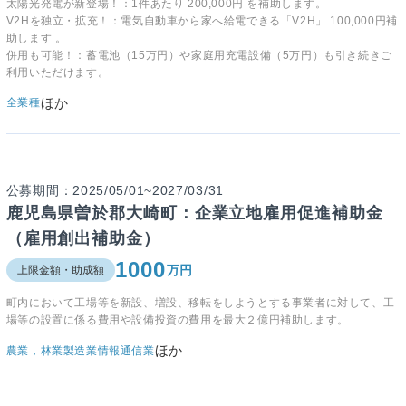
太陽光発電が新登場！：1件あたり 200,000円 を補助します。
V2Hを独立・拡充！：電気自動車から家へ給電できる「V2H」 100,000円補
助します 。
併用も可能！：蓄電池（15万円）や家庭用充電設備（5万円）も引き続きご
利用いただけます。
ほか
全業種
公募期間：2025/05/01~2027/03/31
鹿児島県曽於郡大崎町：企業立地雇用促進補助金
（雇用創出補助金）
1000
万円
上限金額・助成額
町内において工場等を新設、増設、移転をしようとする事業者に対して、工
場等の設置に係る費用や設備投資の費用を最大２億円補助します。
ほか
農業，林業
製造業
情報通信業