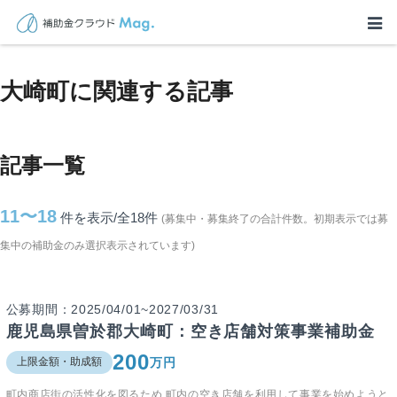
TOP
>
補助金・助成金詳細
>
鹿児島県
>
大崎町に関連する記事
大崎町に関連する記事
記事一覧
11〜18
件を表示/全18
件
(募集中・募集終了の合計件数。初期表示では募
集中の補助金のみ選択表示されています)
公募期間：2025/04/01~2027/03/31
鹿児島県曽於郡大崎町：空き店舗対策事業補助金
200
万円
上限金額・助成額
町内商店街の活性化を図るため,町内の空き店舗を利用して事業を始めようと