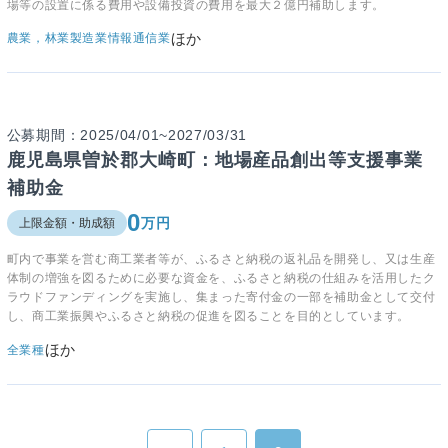
場等の設置に係る費用や設備投資の費用を最大２億円補助します。
ほか
農業，林業
製造業
情報通信業
公募期間：2025/04/01~2027/03/31
鹿児島県曽於郡大崎町：地場産品創出等支援事業
補助金
0
万円
上限金額・助成額
町内で事業を営む商工業者等が、ふるさと納税の返礼品を開発し、又は生産
体制の増強を図るために必要な資金を、ふるさと納税の仕組みを活用したク
ラウドファンディングを実施し、集まった寄付金の一部を補助金として交付
し、商工業振興やふるさと納税の促進を図ることを目的としています。
ほか
全業種