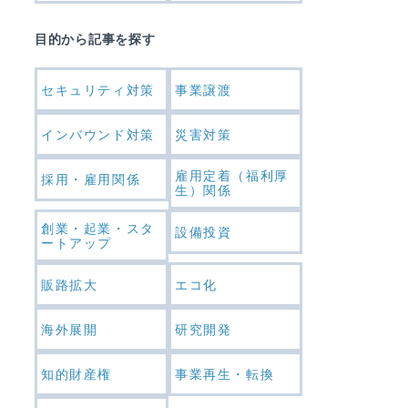
目的から記事を探す
セキュリティ対策
事業譲渡
インバウンド対策
災害対策
雇用定着（福利厚
採用・雇用関係
生）関係
創業・起業・スタ
設備投資
ートアップ
販路拡大
エコ化
海外展開
研究開発
知的財産権
事業再生・転換