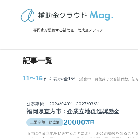
TOP
>
補助金・助成金詳細
>
福岡県
>
直方市に関連する記事
専門家が監修する補助金・助成金メディア
直方市に関連する記事
記事一覧
11〜15
件を表示/全15
件
(募集中・募集終了の合計件数。初
公募期間：2024/04/01~2027/03/31
福岡県直方市：企業立地促進奨励金
20000
万円
上限金額・助成額
市内に企業立地を促進することにより、経済の振興を図ること