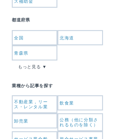
ス補助金
都道府県
全国
北海道
青森県
もっと見る
業種から記事を探す
不動産業，リー
飲食業
ス・レンタル業
公務（他に分類さ
卸売業
れるものを除く）
サービス業全般
複合サービス事業