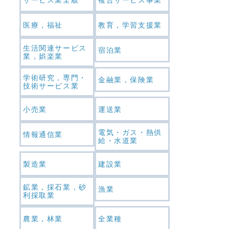
医療，福祉
教育，学習支援業
生活関連サービス
宿泊業
業，娯楽業
学術研究，専門・
金融業，保険業
技術サービス業
小売業
運送業
電気・ガス・熱供
情報通信業
給・水道業
製造業
建設業
鉱業，採石業，砂
漁業
利採取業
農業，林業
全業種