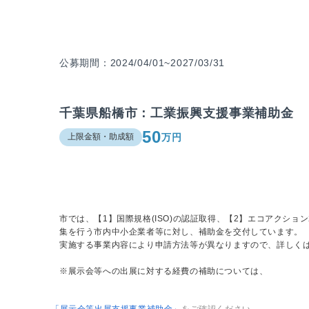
公募期間：2024/04/01~2027/03/31
千葉県船橋市：工業振興支援事業補助金
50
万円
上限金額・助成額
市では、【1】国際規格(ISO)の認証取得、【2】エコアクショ
集を行う市内中小企業者等に対し、補助金を交付しています。
実施する事業内容により申請方法等が異なりますので、詳しく
※展示会等への出展に対する経費の補助については、
「展示会等出展支援事業補助金」
をご確認ください。