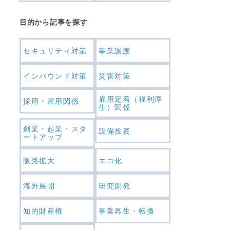
目的から記事を探す
セキュリティ対策
事業譲渡
インバウンド対策
災害対策
雇用定着（福利厚
採用・雇用関係
生）関係
創業・起業・スタ
設備投資
ートアップ
販路拡大
エコ化
海外展開
研究開発
知的財産権
事業再生・転換