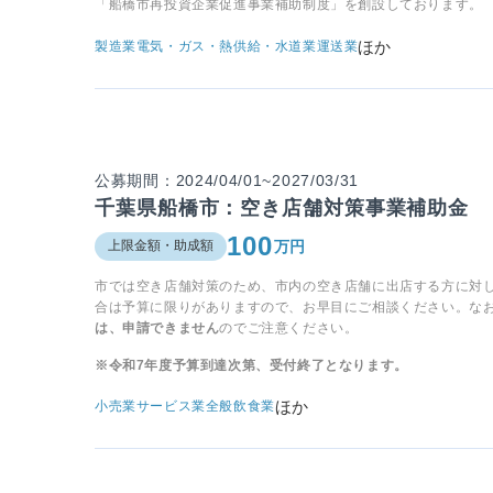
「船橋市再投資企業促進事業補助制度」を創設しております。
ほか
製造業
電気・ガス・熱供給・水道業
運送業
公募期間：2024/04/01~2027/03/31
千葉県船橋市：空き店舗対策事業補助金
100
万円
上限金額・助成額
市では空き店舗対策のため、市内の空き店舗に出店する方に対
合は予算に限りがありますので、お早目にご相談ください。な
は、申請できません
のでご注意ください。
※令和7年度予算到達次第、受付終了となります。
ほか
小売業
サービス業全般
飲食業