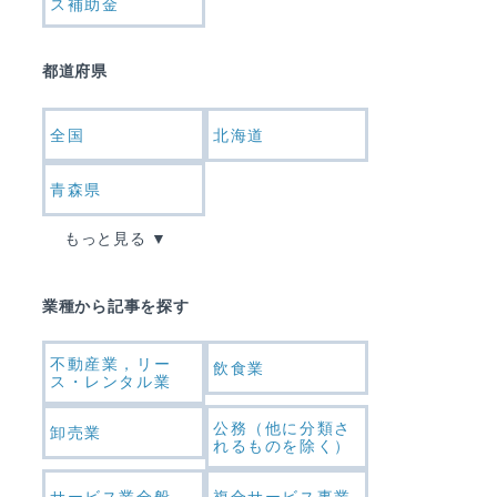
ス補助金
都道府県
全国
北海道
青森県
もっと見る
業種から記事を探す
不動産業，リー
飲食業
ス・レンタル業
公務（他に分類さ
卸売業
れるものを除く）
サービス業全般
複合サービス事業