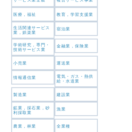
医療，福祉
教育，学習支援業
生活関連サービス
宿泊業
業，娯楽業
学術研究，専門・
金融業，保険業
技術サービス業
小売業
運送業
電気・ガス・熱供
情報通信業
給・水道業
製造業
建設業
鉱業，採石業，砂
漁業
利採取業
農業，林業
全業種