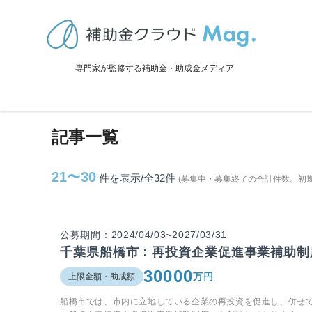
TOP
>
補助金・助成金詳細
>
千葉県
>
船橋市に関連する記事
専門家が監修する補助金・助成金メディア
船橋市に関連する記事
記事一覧
21〜30
件を表示/全32
件
(募集中・募集終了の合計件数。初
公募期間：2024/04/03~2027/03/31
千葉県船橋市：再投資企業促進事業補助制
30000
万円
上限金額・助成額
船橋市では、市内に立地している企業の再投資を促進し、併せ