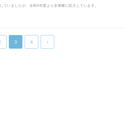
していましたが、令和4年度より全業種に拡大しています。
2
3
4