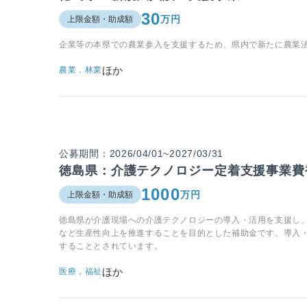
30
万円
上限金額・助成額
企業等の本県での農業参入を支援するため、県内で新たに農業
ほか
農業，林業
公募期間：2026/04/01~2027/03/31
徳島県：介護テクノロジー定着支援事業費
1000
万円
上限金額・助成額
徳島県が介護現場への介護テクノロジーの導入・活用を支援し
など生産性向上を推進することを目的とした補助金です。導入
することとされています。
ほか
医療，福祉