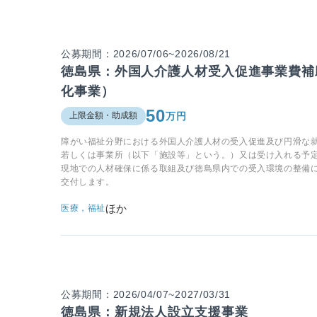
公募期間：2026/07/06~2026/08/21
徳島県：外国人介護人材受入促進事業費補
化事業）
50
万円
上限金額・助成額
障がい福祉分野における外国人介護人材の受入促進及び円滑な
若しくは事業所（以下「施設等」という。）又は受け入れる予
現地での人材確保に係る取組及び徳島県内での受入環境の整備
交付します。
ほか
医療，福祉
公募期間：2026/04/07~2027/03/31
徳島県：新規法人設立支援事業