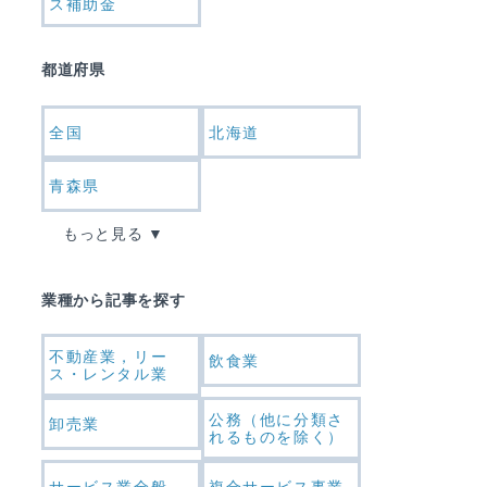
ス補助金
都道府県
全国
北海道
青森県
もっと見る
業種から記事を探す
不動産業，リー
飲食業
ス・レンタル業
公務（他に分類さ
卸売業
れるものを除く）
サービス業全般
複合サービス事業