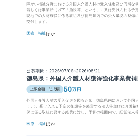
障がい福祉分野における外国人介護人材の受入促進及び円滑な
若しくは事業所（以下「施設等」という。）又は受け入れる予
現地での人材確保に係る取組及び徳島県内での受入環境の整備
交付します。
ほか
医療，福祉
公募期間：2026/07/06~2026/08/21
徳島県：外国人介護人材獲得強化事業費補
50
万円
上限金額・助成額
外国人介護人材の受入促進を図るため、徳島県内において外国人
う。)、受け入れる予定の施設等を経営する法人等並びに介護福
保に係る取組に要する経費に対し、予算の範囲内で、経営法人
ほか
医療，福祉