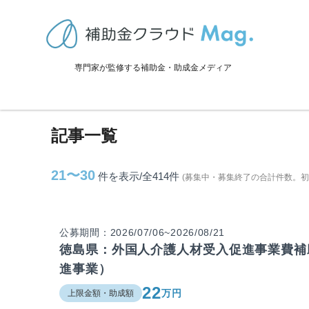
TOP
>
補助金・助成金詳細
>
徳島県に関連する記事
専門家が監修する補助金・助成金メディア
徳島県に関連する記事
記事一覧
21〜30
件を表示/全414
件
(募集中・募集終了の合計件数。
公募期間：2026/07/06~2026/08/21
徳島県：外国人介護人材受入促進事業費補
進事業）
22
万円
上限金額・助成額