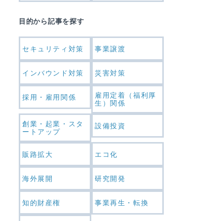
目的から記事を探す
セキュリティ対策
事業譲渡
インバウンド対策
災害対策
雇用定着（福利厚
採用・雇用関係
生）関係
創業・起業・スタ
設備投資
ートアップ
販路拡大
エコ化
海外展開
研究開発
知的財産権
事業再生・転換