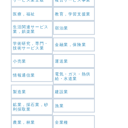
医療，福祉
教育，学習支援業
生活関連サービス
宿泊業
業，娯楽業
学術研究，専門・
金融業，保険業
技術サービス業
小売業
運送業
電気・ガス・熱供
情報通信業
給・水道業
製造業
建設業
鉱業，採石業，砂
漁業
利採取業
農業，林業
全業種