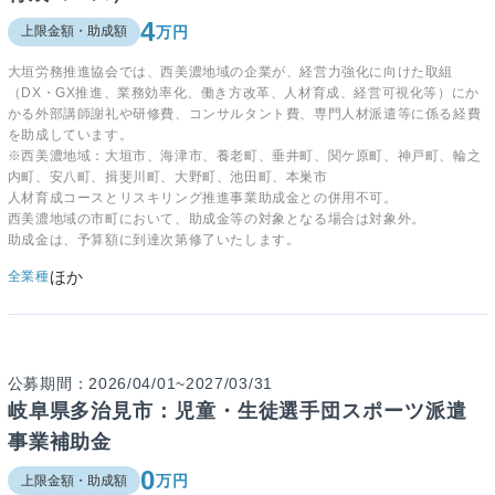
4
万円
上限金額・助成額
大垣労務推進協会では、西美濃地域の企業が、経営力強化に向けた取組
（DX・GX推進、業務効率化、働き方改革、人材育成、経営可視化等）にか
かる外部講師謝礼や研修費、コンサルタント費、専門人材派遣等に係る経費
を助成しています。
※西美濃地域：大垣市、海津市、養老町、垂井町、関ケ原町、神戸町、輪之
内町、安八町、揖斐川町、大野町、池田町、本巣市
人材育成コースとリスキリング推進事業助成金との併用不可。
西美濃地域の市町において、助成金等の対象となる場合は対象外。
助成金は、予算額に到達次第修了いたします。
ほか
全業種
公募期間：2026/04/01~2027/03/31
岐阜県多治見市：児童・生徒選手団スポーツ派遣
事業補助金
0
万円
上限金額・助成額