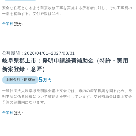
安全な住宅となるよう耐震改修工事を実施する所有者に対し、その工事費の
一部を補助する。受付戸数は11件。
ほか
全業種
公募期間：2026/04/01~2027/03/31
岐阜県郡上市：発明申請経費補助金（特許・実用
新案登録・意匠）
5
万円
上限金額・助成額
一般社団法人岐阜県発明協会郡上支会では、市内の産業振興を図るため、発
明申請に係る経費について補助金を交付しています。交付補助金は郡上支会
予算の範囲内になります。
ほか
全業種