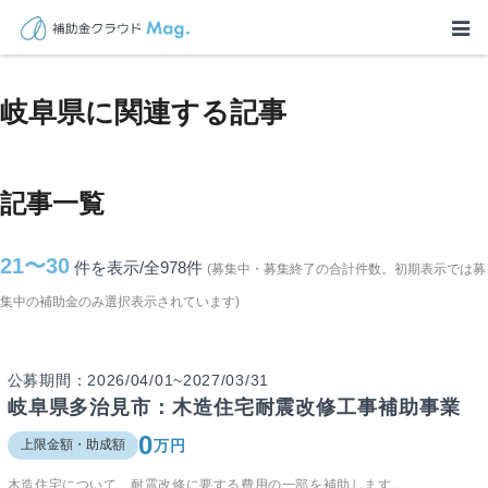
TOP
>
補助金・助成金詳細
>
岐阜県に関連する記事
岐阜県に関連する記事
記事一覧
21〜30
件を表示/全978
件
(募集中・募集終了の合計件数。初期表示では募
集中の補助金のみ選択表示されています)
公募期間：2026/04/01~2027/03/31
岐阜県多治見市：木造住宅耐震改修工事補助事業
0
万円
上限金額・助成額
木造住宅について、耐震改修に要する費用の一部を補助します。