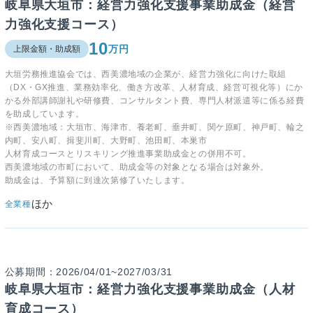
岐阜県大垣市：経営力強化支援事業助成金（経営
力強化支援コース）
10
万円
上限金額・助成額
大垣労務推進協会では、西美濃地域の企業が、経営力強化に向けた取組
（DX・GX推進、業務効率化、働き方改革、人材育成、経営可視化等）にか
かる外部講師謝礼や研修費、コンサルタント費、専門人材派遣等に係る経費
を助成しています。
※西美濃地域：大垣市、海津市、養老町、垂井町、関ケ原町、神戸町、輪之
内町、安八町、揖斐川町、大野町、池田町、本巣市
人材育成コースとリスキリング推進事業助成金との併用不可。
西美濃地域の市町において、助成金等の対象となる場合は対象外。
助成金は、予算額に到達次第修了いたします。
ほか
全業種
公募期間：2026/04/01~2027/03/31
岐阜県大垣市：経営力強化支援事業助成金（人材
育成コース）