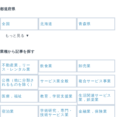
都道府県
全国
北海道
青森県
もっと見る
業種から記事を探す
不動産業，リー
飲食業
卸売業
ス・レンタル業
公務（他に分類さ
サービス業全般
複合サービス事業
れるものを除く）
生活関連サービス
医療，福祉
教育，学習支援業
業，娯楽業
学術研究，専門・
宿泊業
金融業，保険業
技術サービス業