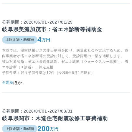
公募期間：2026/06/01~2027/01/29
岐阜県美濃加茂市：省エネ診断等補助金
4
万円
上限金額・助成額
本市では、温室効果ガスの排出削減を図り、脱炭素社会を実現するため、市
内事業者が省エネ診断等の受診に対して、受診費用の一部を補助します。
補助対象診断：省エネ最適化診断、省エネ診断（ウォークスルー診断）、省
エネ診断（IT診断）、伴走支援
予算件数：残り予算件数は12件（令和8年6月1日現在）
ほか
全業種
公募期間：2026/04/01~2027/03/31
岐阜県関市：木造住宅耐震改修工事費補助
200
万円
上限金額・助成額