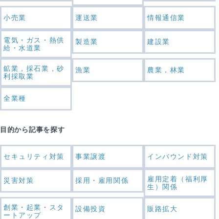
小売業
運送業
情報通信業
電気・ガス・熱供
製造業
建設業
給・水道業
鉱業，採石業，砂
漁業
農業，林業
利採取業
全業種
目的から記事を探す
セキュリティ対策
事業譲渡
インバウンド対策
雇用定着（福利厚
災害対策
採用・雇用関係
生）関係
創業・起業・スタ
設備投資
販路拡大
ートアップ