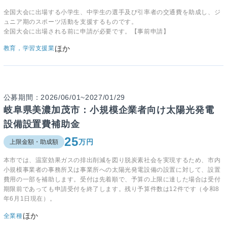
全国大会に出場する小学生、中学生の選手及び引率者の交通費を助成し、ジ
ュニア期のスポーツ活動を支援するものです。
全国大会に出場される前に申請が必要です。【事前申請】
ほか
教育，学習支援業
公募期間：2026/06/01~2027/01/29
岐阜県美濃加茂市：小規模企業者向け太陽光発電
設備設置費補助金
25
万円
上限金額・助成額
本市では、温室効果ガスの排出削減を図り脱炭素社会を実現するため、市内
小規模事業者の事務所又は事業所への太陽光発電設備の設置に対して、設置
費用の一部を補助します。受付は先着順で、予算の上限に達した場合は受付
期限前であっても申請受付を終了します。残り予算件数は12件です（令和8
年6月1日現在）。
ほか
全業種