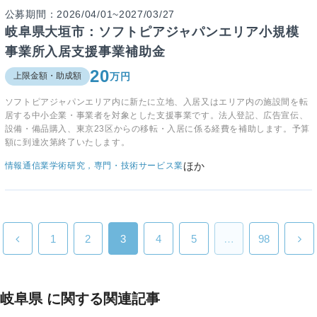
公募期間：2026/04/01~2027/03/27
岐阜県大垣市：ソフトピアジャパンエリア小規模
事業所入居支援事業補助金
20
万円
上限金額・助成額
ソフトピアジャパンエリア内に新たに立地、入居又はエリア内の施設間を転
居する中小企業・事業者を対象とした支援事業です。法人登記、広告宣伝、
設備・備品購入、東京23区からの移転・入居に係る経費を補助します。予算
額に到達次第終了いたします。
ほか
情報通信業
学術研究，専門・技術サービス業
1
2
3
4
5
…
98
岐阜県 に関する関連記事