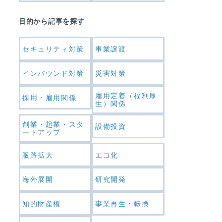
目的から記事を探す
セキュリティ対策
事業譲渡
インバウンド対策
災害対策
雇用定着（福利厚
採用・雇用関係
生）関係
創業・起業・スタ
設備投資
ートアップ
販路拡大
エコ化
海外展開
研究開発
知的財産権
事業再生・転換