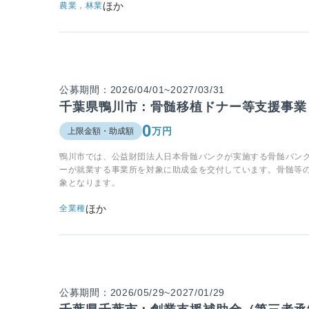
ほか
農業，林業
公募期間：2026/04/01~2027/03/31
千葉県鴨川市：骨髄移植ドナー等支援事業
0
万円
上限金額・助成額
鴨川市では、公益財団法人日本骨髄バンクが実施する骨髄バン
ーが就業する事業所を対象に助成金を交付しています。骨髄等
象となります。
ほか
全業種
公募期間：2026/05/29~2027/01/29