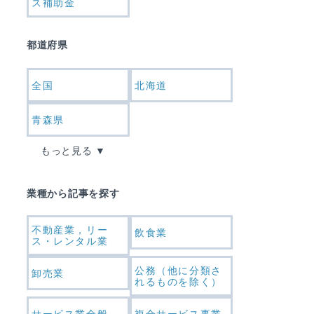
ス補助金
都道府県
全国
北海道
青森県
もっと見る
業種から記事を探す
不動産業，リー
飲食業
ス・レンタル業
公務（他に分類さ
卸売業
れるものを除く）
サービス業全般
複合サービス事業