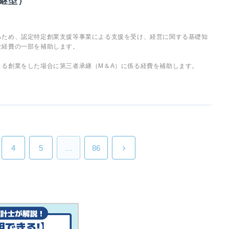
継型）
るため、認定特定創業支援等事業による支援を受け、経営に関する基礎知
な経費の一部を補助します。
よる創業をした場合に第三者承継（M＆A）に係る経費を補助します。
4
5
…
86