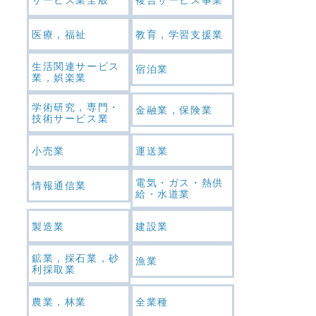
医療，福祉
教育，学習支援業
生活関連サービス
宿泊業
業，娯楽業
学術研究，専門・
金融業，保険業
技術サービス業
小売業
運送業
電気・ガス・熱供
情報通信業
給・水道業
製造業
建設業
鉱業，採石業，砂
漁業
利採取業
農業，林業
全業種