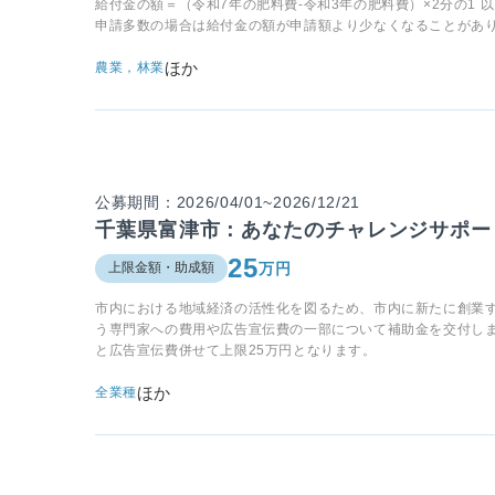
給付金の額＝（令和7年の肥料費-令和3年の肥料費）×2分の1 
申請多数の場合は給付金の額が申請額より少なくなることがあ
ほか
農業，林業
公募期間：2026/04/01~2026/12/21
千葉県富津市：あなたのチャレンジサポー
25
万円
上限金額・助成額
市内における地域経済の活性化を図るため、市内に新たに創業
う専門家への費用や広告宣伝費の一部について補助金を交付し
と広告宣伝費併せて上限25万円となります。
ほか
全業種