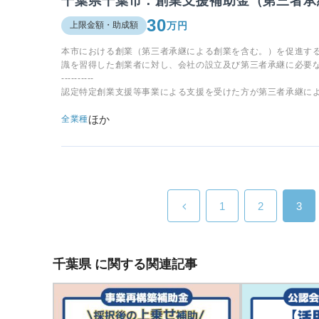
千葉県千葉市：創業支援補助金（第三者承
30
万円
上限金額・助成額
本市における創業（第三者承継による創業を含む。）を促進す
識を習得した創業者に対し、会社の設立及び第三者承継に必要
----------
認定特定創業支援等事業による支援を受けた方が第三者承継に
ほか
全業種
1
2
3
千葉県 に関する関連記事