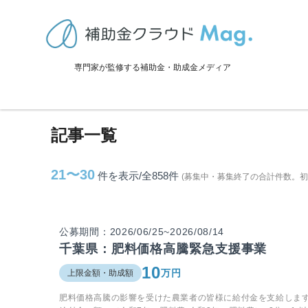
TOP
>
補助金・助成金詳細
>
千葉県に関連する記事
専門家が監修する補助金・助成金メディア
千葉県に関連する記事
記事一覧
21〜30
件を表示/全858
件
(募集中・募集終了の合計件数。
公募期間：2026/06/25~2026/08/14
千葉県：肥料価格高騰緊急支援事業
10
万円
上限金額・助成額
肥料価格高騰の影響を受けた農業者の皆様に給付金を支給しま