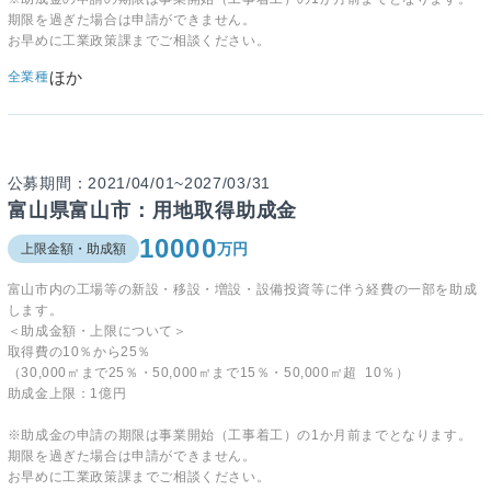
期限を過ぎた場合は申請ができません。
お早めに工業政策課までご相談ください。
ほか
全業種
公募期間：2021/04/01~2027/03/31
富山県富山市：用地取得助成金
10000
万円
上限金額・助成額
富山市内の工場等の新設・移設・増設・設備投資等に伴う経費の一部を助成
します。
＜助成金額・上限について＞
取得費の
10
％から
25
％
（30,000㎡まで
25
％・50,000㎡まで
15
％・50,000㎡超
10
％）
助成金上限：1億円
※助成金の申請の期限は事業開始（工事着工）の1か月前までとなります。
期限を過ぎた場合は申請ができません。
お早めに工業政策課までご相談ください。