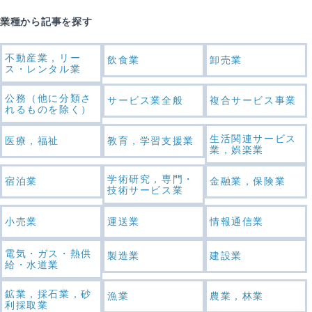
業種から記事を探す
不動産業，リー
飲食業
卸売業
ス・レンタル業
公務（他に分類さ
サービス業全般
複合サービス事業
れるものを除く）
生活関連サービス
医療，福祉
教育，学習支援業
業，娯楽業
学術研究，専門・
宿泊業
金融業，保険業
技術サービス業
小売業
運送業
情報通信業
電気・ガス・熱供
製造業
建設業
給・水道業
鉱業，採石業，砂
漁業
農業，林業
利採取業