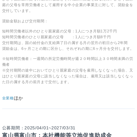
庭の父母を常用労働者として雇用する中小企業の事業主に対して、奨励金を
交付しています。
奨励金額および交付期間：
短時間労働者以外のひとり親家庭の父母：1人につき月額1万2千円
短時間労働者のひとり親家庭の父母 ：1人につき月額8千円
交付期間は、国の給付金の支給満了日の属する月の翌月の初日から2年間
奨励金は、6ヶ月ごとの期に区分し、それぞれの期に6ヶ月分を交付します。
※短時間労働者：一週間の所定労働時間が週２０時間以上３０時間未満の労
働者
※交付期間の途中においてひとり親家庭の父母を雇用しなくなった場合、又
はひとり親家庭の父母に該当しなくなった場合は、雇用又は該当しなくなっ
た日の属する月の前月まで交付します。
ほか
全業種
公募期間：2025/04/01~2027/03/31
富山県富山市：本社機能等立地促進助成金