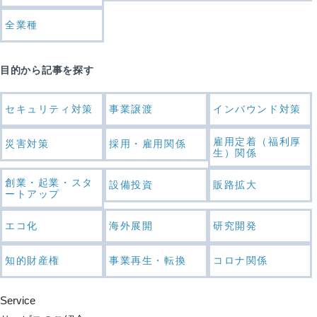
全業種
目的から記事を探す
セキュリティ対策
事業譲渡
インバウンド対策
雇用定着（福利厚
災害対策
採用・雇用関係
生）関係
創業・起業・スタ
設備投資
販路拡大
ートアップ
エコ化
海外展開
研究開発
知的財産権
事業再生・転換
コロナ関係
Service