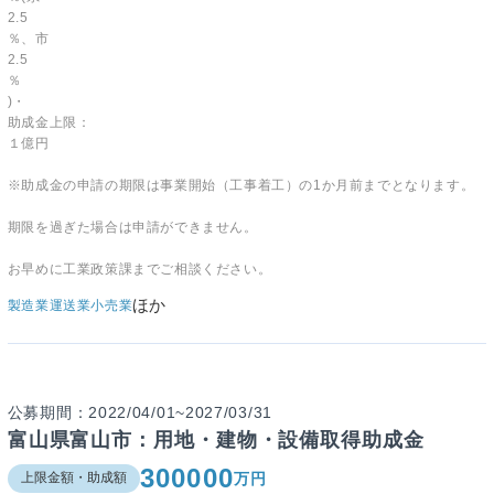
2.5
％、市
2.5
％
)・
助成金上限：
１億円
※助成金の申請の期限は事業開始（工事着工）の1か月前までとなります。
期限を過ぎた場合は申請ができません。
お早めに工業政策課までご相談ください。
ほか
製造業
運送業
小売業
公募期間：2022/04/01~2027/03/31
富山県富山市：用地・建物・設備取得助成金
300000
万円
上限金額・助成額