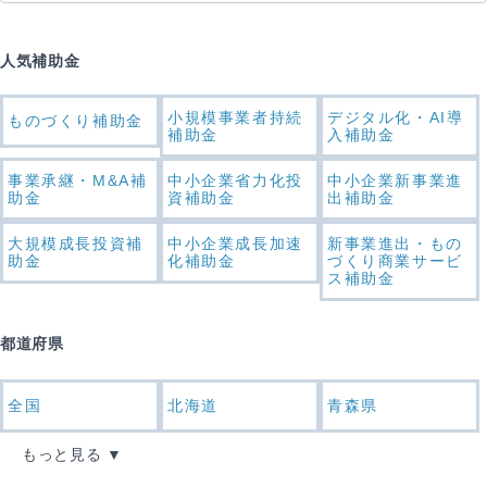
人気補助金
小規模事業者持続
デジタル化・AI導
ものづくり補助金
補助金
入補助金
事業承継・M&A補
中小企業省力化投
中小企業新事業進
助金
資補助金
出補助金
大規模成長投資補
中小企業成長加速
新事業進出・もの
助金
化補助金
づくり商業サービ
ス補助金
都道府県
全国
北海道
青森県
もっと見る