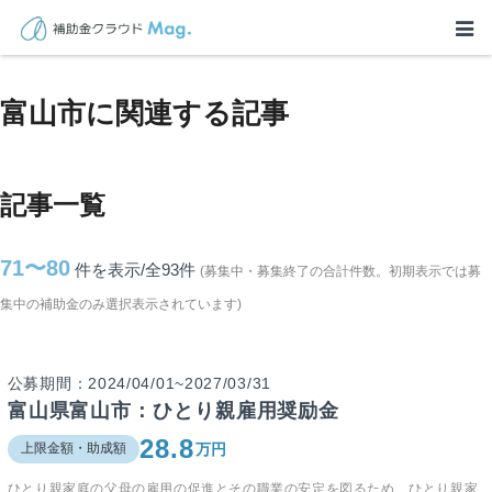
TOP
>
補助金・助成金詳細
>
富山県
>
富山市に関連する記事
富山市に関連する記事
記事一覧
71〜80
件を表示/全93
件
(募集中・募集終了の合計件数。初期表示では募
集中の補助金のみ選択表示されています)
公募期間：2024/04/01~2027/03/31
富山県富山市：ひとり親雇用奨励金
28.8
万円
上限金額・助成額
ひとり親家庭の父母の雇用の促進とその職業の安定を図るため、ひとり親家