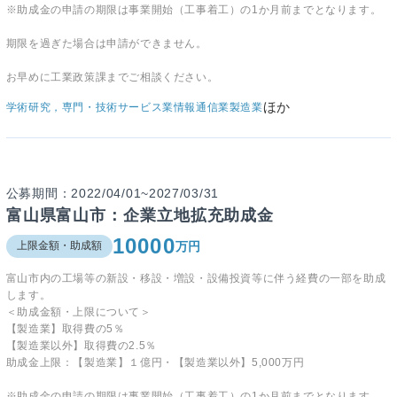
※助成金の申請の期限は事業開始（工事着工）の1か月前までとなります。
期限を過ぎた場合は申請ができません。
お早めに工業政策課までご相談ください。
ほか
学術研究，専門・技術サービス業
情報通信業
製造業
公募期間：2022/04/01~2027/03/31
富山県富山市：企業立地拡充助成金
10000
万円
上限金額・助成額
富山市内の工場等の新設・移設・増設・設備投資等に伴う経費の一部を助成
します。
＜助成金額・上限について＞
【製造業】取得費の
5
％
【製造業以外】取得費の
2.5
％
助成金上限：
【製造業】
１億円・
【製造業以外】
5,000万円
※助成金の申請の期限は事業開始（工事着工）の1か月前までとなります。