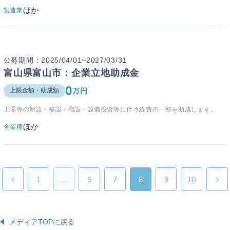
ほか
製造業
公募期間：2025/04/01~2027/03/31
富山県富山市：企業立地助成金
0
万円
上限金額・助成額
工場等の新設・移設・増設・設備投資等に伴う経費の一部を助成します。
ほか
全業種
1
…
6
7
8
9
10
メディアTOPに戻る