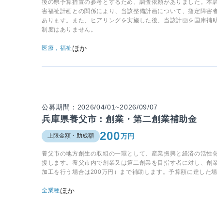
後の県予算措置の参考とするため、調査依頼がありました。本
害福祉計画との関係により、当該整備計画について、指定障害
あります。また、ヒアリングを実施した後、当該計画を国庫補
制度はありません。
ほか
医療，福祉
公募期間：2026/04/01~2026/09/07
兵庫県養父市：創業・第二創業補助金
200
万円
上限金額・助成額
養父市の地方創生の取組の一環として、産業振興と経済の活性
援します。養父市内で創業又は第二創業を目指す者に対し、創業
加工を行う場合は200万円）まで補助します。予算額に達した
ほか
全業種