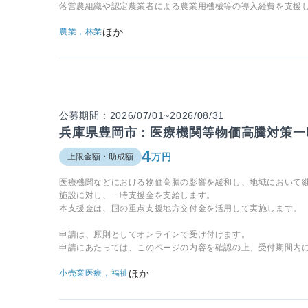
落営農組織や認定農業者による農業用機械等の導入経費を支援
ほか
農業，林業
公募期間：2026/07/01~2026/08/31
兵庫県豊岡市：医療機関等物価高騰対策一
4
万円
上限金額・助成額
医療機関などにおける物価高騰の影響を緩和し、地域において
施設に対し、一時支援金を支給します。
本支援金は、国の重点支援地方交付金を活用して実施します。
申請は、原則としてオンラインで受け付けます。
申請にあたっては、このページの内容を確認の上、受付期間内
ほか
小売業
医療，福祉