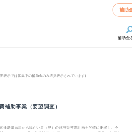
補助
補助金
初期表示では募集中の補助金のみ選択表示されています)
費補助事業（要望調査）
県東播磨県民局から障がい者（児）の施設等整備計画を的確に把握し、今