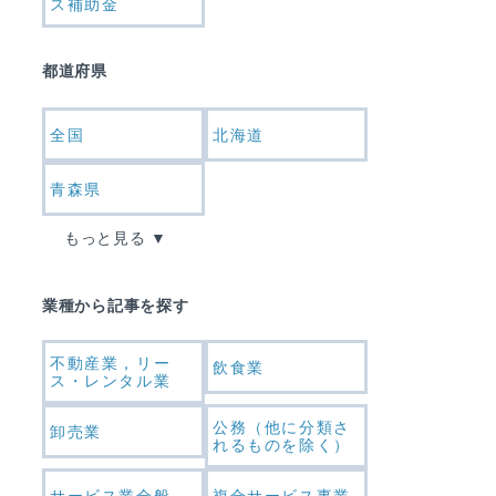
ス補助金
都道府県
全国
北海道
青森県
もっと見る
業種から記事を探す
不動産業，リー
飲食業
ス・レンタル業
公務（他に分類さ
卸売業
れるものを除く）
サービス業全般
複合サービス事業