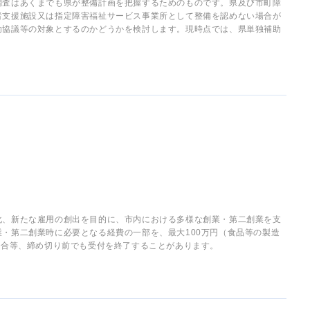
調査はあくまでも県が整備計画を把握するためのものです。県及び市町障
者支援施設又は指定障害福祉サービス事業所として整備を認めない場合が
助協議等の対象とするのかどうかを検討します。現時点では、県単独補助
化、新たな雇用の創出を目的に、市内における多様な創業・第二創業を支
・第二創業時に必要となる経費の一部を、最大100万円（食品等の製造
場合等、締め切り前でも受付を終了することがあります。