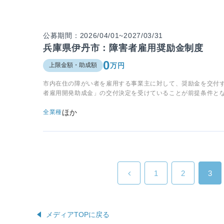
公募期間：2026/04/01~2027/03/31
兵庫県伊丹市：障害者雇用奨励金制度
0
万円
上限金額・助成額
市内在住の障がい者を雇用する事業主に対して、奨励金を交付
者雇用開発助成金」の交付決定を受けていることが前提条件と
ほか
全業種
1
2
3
メディアTOPに戻る