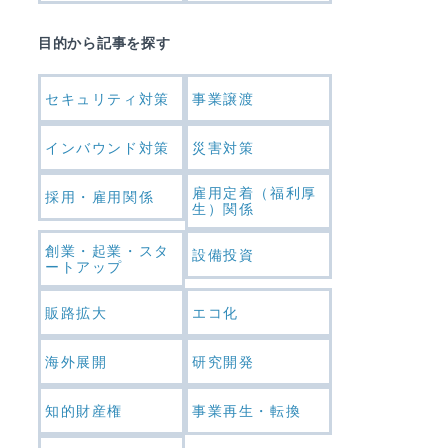
目的から記事を探す
セキュリティ対策
事業譲渡
インバウンド対策
災害対策
雇用定着（福利厚
採用・雇用関係
生）関係
創業・起業・スタ
設備投資
ートアップ
販路拡大
エコ化
海外展開
研究開発
知的財産権
事業再生・転換