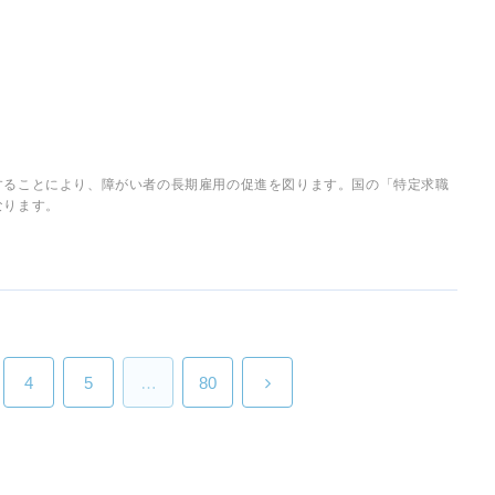
することにより、障がい者の長期雇用の促進を図ります。国の「特定求職
なります。
4
5
…
80