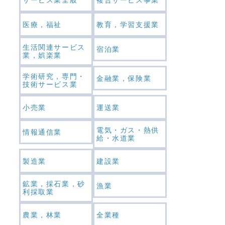
医療，福祉
教育，学習支援業
生活関連サービス
宿泊業
業，娯楽業
学術研究，専門・
金融業，保険業
技術サービス業
小売業
運送業
電気・ガス・熱供
情報通信業
給・水道業
製造業
建設業
鉱業，採石業，砂
漁業
利採取業
農業，林業
全業種