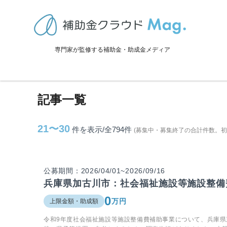
TOP
>
補助金・助成金詳細
>
兵庫県に関連する記事
専門家が監修する補助金・助成金メディア
兵庫県に関連する記事
記事一覧
21〜30
件を表示/全794
件
(募集中・募集終了の合計件数。
公募期間：2026/04/01~2026/09/16
兵庫県加古川市：社会福祉施設等施設整備
0
万円
上限金額・助成額
令和9年度社会福祉施設等施設整備費補助事業について、兵庫