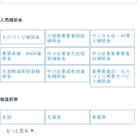
人気補助金
小規模事業者持続
デジタル化・AI導
ものづくり補助金
補助金
入補助金
事業承継・M&A補
中小企業省力化投
中小企業新事業進
助金
資補助金
出補助金
大規模成長投資補
中小企業成長加速
新事業進出・もの
助金
化補助金
づくり商業サービ
ス補助金
都道府県
全国
北海道
青森県
もっと見る