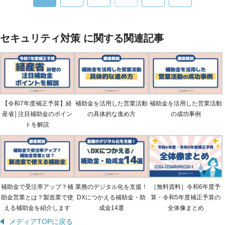
セキュリティ対策 に関する関連記事
【令和7年度補正予算】経
補助金を活用した営業活動
補助金を活用した営業活動
産省│注目補助金のポイン
の具体的な進め方
の成功事例
トを解説
補助金で受注率アップ？補
業務のデジタル化を支援！
［無料資料］令和6年度予
助金営業とは？製造業で使
DXにつかえる補助金・助
算・令和5年度補正予算の
える補助金を紹介します
成金14選
全体像まとめ
メディアTOPに戻る