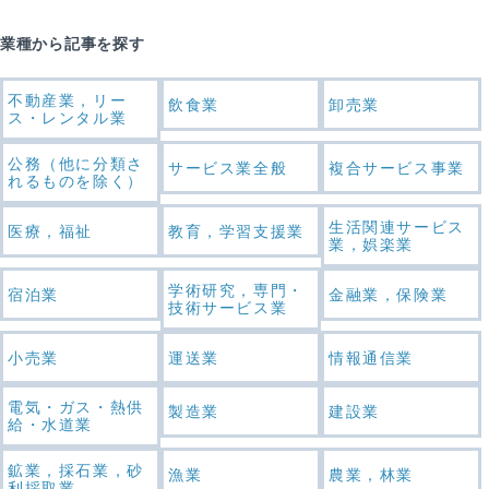
業種から記事を探す
不動産業，リー
飲食業
卸売業
ス・レンタル業
公務（他に分類さ
サービス業全般
複合サービス事業
れるものを除く）
生活関連サービス
医療，福祉
教育，学習支援業
業，娯楽業
学術研究，専門・
宿泊業
金融業，保険業
技術サービス業
小売業
運送業
情報通信業
電気・ガス・熱供
製造業
建設業
給・水道業
鉱業，採石業，砂
漁業
農業，林業
利採取業