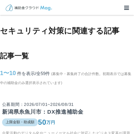
TOP
>
補助金・助成金詳細
>
セキュリティ対策
セキュリティ対策に関連する記事
記事一覧
1〜10
件を表示/全59
件
(募集中・募集終了の合計件数。初期表示では募集
中の補助金のみ選択表示されています)
公募期間：2026/07/01~2026/08/31
新潟県糸魚川市：DX推進補助金
50
万円
上限金額・助成額
企業活動のデジタル化やニューノーマル社会に対応したビジネス変革が課題