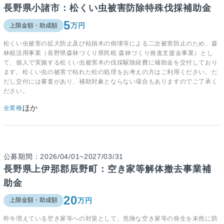
長野県小諸市：松くい虫被害防除特殊伐採補助金
5
万円
上限金額・助成額
松くい虫被害の拡大防止及び枯損木の倒壊等による二次被害防止のため、森
林税活用事業（長野県森林づくり県民税 森林づくり推進支援金事業）とし
て、個人で実施する松くい虫被害木の伐採駆除経費に補助金を交付しており
ます。松くい虫の被害で枯れた松の処理をお考えの方はご利用ください。た
だし交付には審査があり、補助対象とならない場合もありますのでご了承く
ださい。
ほか
全業種
公募期間：2026/04/01~2027/03/31
長野県上伊那郡辰野町：空き家等解体撤去事業補
助金
20
万円
上限金額・助成額
昨今増えている空き家等への対策として、危険な空き家等の発生を未然に防