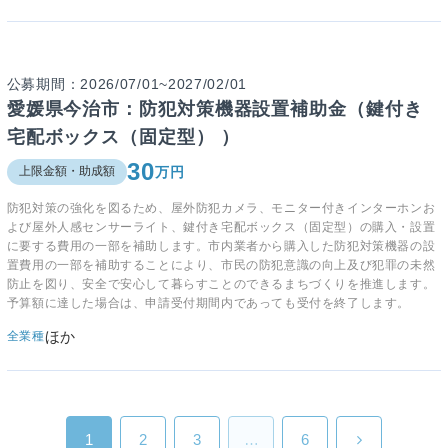
公募期間：2026/07/01~2027/02/01
愛媛県今治市：防犯対策機器設置補助金（鍵付き
宅配ボックス（固定型） ）
30
万円
上限金額・助成額
防犯対策の強化を図るため、屋外防犯カメラ、モニター付きインターホンお
よび屋外人感センサーライト、鍵付き宅配ボックス（固定型）の購入・設置
に要する費用の一部を補助します。市内業者から購入した防犯対策機器の設
置費用の一部を補助することにより、市民の防犯意識の向上及び犯罪の未然
防止を図り、安全で安心して暮らすことのできるまちづくりを推進します。
予算額に達した場合は、申請受付期間内であっても受付を終了します。
ほか
全業種
1
2
3
…
6