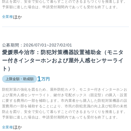
防止を図り、安全で安心して暮らすことのできるまちづくりを推進します。
予算額に達した場合は、申請受付期間内であっても受付を終了します。
ほか
全業種
公募期間：2026/07/01~2027/02/01
愛媛県今治市：防犯対策機器設置補助金（モニタ
ー付きインターホンおよび屋外人感センサーライ
ト）
1
万円
上限金額・助成額
防犯対策の強化を図るため、屋外防犯カメラ、モニター付きインターホンお
よび屋外人感センサーライト、鍵付き宅配ボックス（固定型）の購入・設置
に要する費用の一部を補助します。市内業者から購入した防犯対策機器の設
置費用の一部を補助することにより、市民の防犯意識の向上及び犯罪の未然
防止を図り、安全で安心して暮らすことのできるまちづくりを推進します。
予算額に達した場合は、申請受付期間内であっても受付を終了します。
ほか
全業種