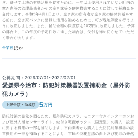
ぎ、併せて土地の有効活用を促すために、一年以上使用されていない町内の
空き家等の管理義務者がその空き家等を解体撤去することに対して補助金を
交付します。令和5年4月1日より、空き家の所有者が空き家の解体判断をす
る前に、空き家バンクに登録し活用を勧めるために、町が現地調査を行うよ
うに改正しました。また、補助金額の限度額を20万円に改正しました。予算
の都合上、この年度の予定件数に達した場合は、受付を締め切らせていただ
く場合があります。
ほか
全業種
公募期間：2026/07/01~2027/02/01
愛媛県今治市：防犯対策機器設置補助金（屋外防
犯カメラ）
5
万円
上限金額・助成額
防犯対策の強化を図るため、屋外防犯カメラ、モニター付きインターホンお
よび屋外人感センサーライト、鍵付き宅配ボックス（固定型）の購入・設置
に要する費用の一部を補助します。市内業者から購入した防犯対策機器の設
置費用の一部を補助することにより、市民の防犯意識の向上及び犯罪の未然