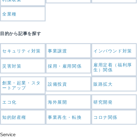
全業種
目的から記事を探す
セキュリティ対策
事業譲渡
インバウンド対策
雇用定着（福利厚
災害対策
採用・雇用関係
生）関係
創業・起業・スタ
設備投資
販路拡大
ートアップ
エコ化
海外展開
研究開発
知的財産権
事業再生・転換
コロナ関係
Service