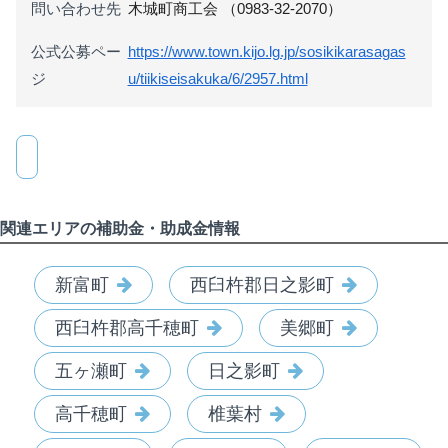
問い合わせ先
木城町商工会 （0983-32-2070）
公式公募ペー
https://www.town.kijo.lg.jp/sosikikarasagas
ジ
u/tiikiseisakuka/6/2957.html
関連エリアの補助金・助成金情報
新富町
西臼杵郡日之影町
西臼杵郡高千穂町
美郷町
五ヶ瀬町
日之影町
高千穂町
椎葉村