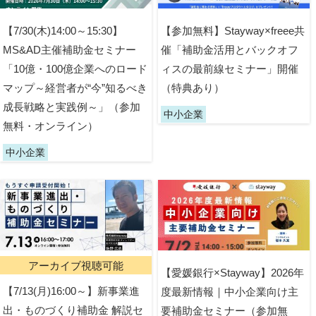
【7/30(木)14:00～15:30】
【参加無料】Stayway×freee共
MS&AD主催補助金セミナー
催「補助金活用とバックオフ
「10億・100億企業へのロード
ィスの最前線セミナー」開催
マップ～経営者が“今”知るべき
（特典あり）
成長戦略と実践例～」（参加
中小企業
無料・オンライン）
中小企業
アーカイブ視聴可能
【愛媛銀行×Stayway】2026年
【7/13(月)16:00～】新事業進
度最新情報｜中小企業向け主
出・ものづくり補助金 解説セ
要補助金セミナー（参加無