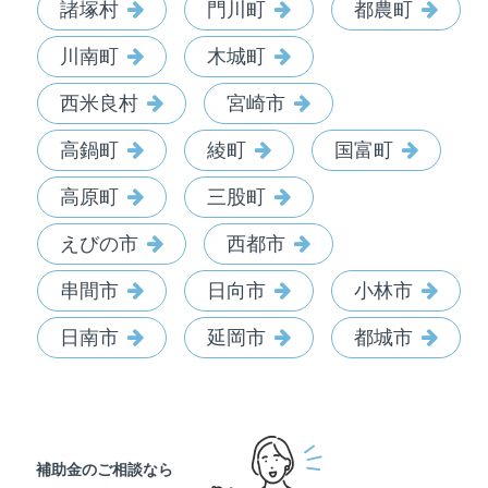
諸塚村
門川町
都農町
川南町
木城町
西米良村
宮崎市
高鍋町
綾町
国富町
高原町
三股町
えびの市
西都市
串間市
日向市
小林市
日南市
延岡市
都城市
補助金のご相談なら