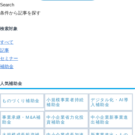
Search
条件から記事を探す
検索対象
すべて
記事
セミナー
補助金
人気補助金
小規模事業者持続
デジタル化・AI導
ものづくり補助金
補助金
入補助金
事業承継・M&A補
中小企業省力化投
中小企業新事業進
助金
資補助金
出補助金
大規模成長投資補
中小企業成長加速
新事業進出・もの