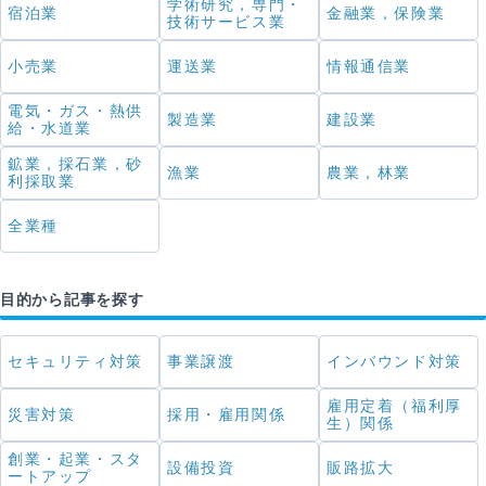
学術研究，専門・
宿泊業
金融業，保険業
技術サービス業
小売業
運送業
情報通信業
電気・ガス・熱供
製造業
建設業
給・水道業
鉱業，採石業，砂
漁業
農業，林業
利採取業
全業種
目的から記事を探す
セキュリティ対策
事業譲渡
インバウンド対策
雇用定着（福利厚
災害対策
採用・雇用関係
生）関係
創業・起業・スタ
設備投資
販路拡大
ートアップ