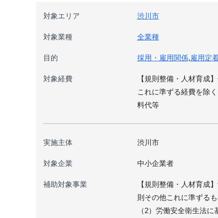
対象エリア
渋川市
対象業種
全業種
目的
採用・雇用関係
,
雇用定
対象経費
【規則整備・人材育成】
これに準ずる経費を除く
料代等
実施主体
渋川市
対象企業
中小企業者
補助対象事業
【規則整備・人材育成】
則その他これに準ずるも
（2）労働安全衛生法に