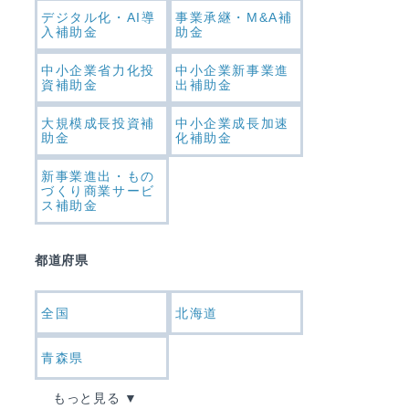
デジタル化・AI導
事業承継・M&A補
入補助金
助金
中小企業省力化投
中小企業新事業進
資補助金
出補助金
大規模成長投資補
中小企業成長加速
助金
化補助金
新事業進出・もの
づくり商業サービ
ス補助金
都道府県
全国
北海道
青森県
もっと見る