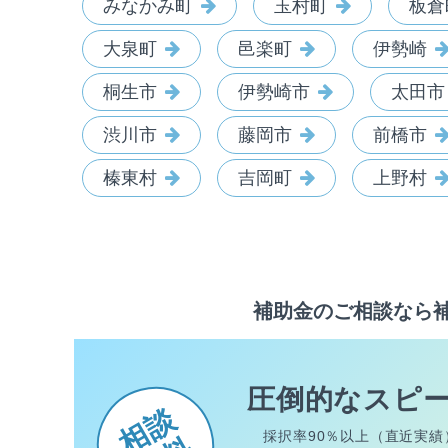
みなかみ町
玉村町
板倉
大泉町
邑楽町
伊勢崎
桐生市
伊勢崎市
太田市
渋川市
藤岡市
前橋市
榛東村
吉岡町
上野村
補助金のご相談なら
圧倒的なスピ
相談
採択率90％以上（直近実績