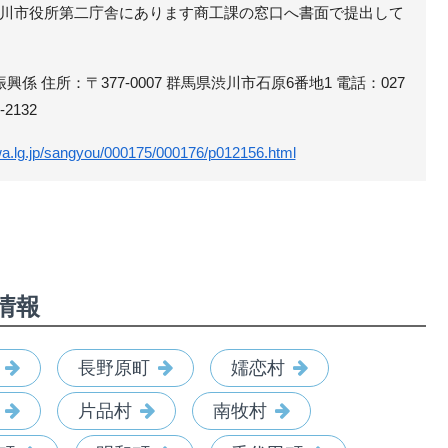
川市役所第二庁舎にあります商工課の窓口へ書面で提出して
興係 住所：〒377-0007 群馬県渋川市石原6番地1 電話：027
-2132
wa.lg.jp/sangyou/000175/000176/p012156.html
情報
長野原町
嬬恋村
片品村
南牧村