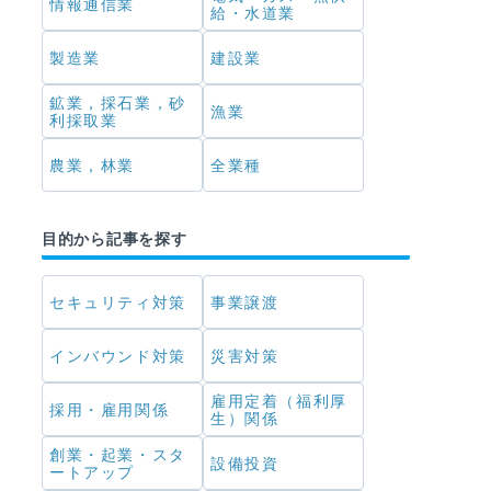
情報通信業
給・水道業
製造業
建設業
鉱業，採石業，砂
漁業
利採取業
農業，林業
全業種
目的から記事を探す
セキュリティ対策
事業譲渡
インバウンド対策
災害対策
雇用定着（福利厚
採用・雇用関係
生）関係
創業・起業・スタ
設備投資
ートアップ