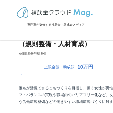
TOP
>
補助金・助成金詳細
>
採用・雇用関係
>
群馬県渋川市：誰もが
専門家が監修する補助金・助成金メディア
群馬県渋川市：誰もが働きやす
（規則整備・人材育成）
2026年5月20日
10万円
上限金額・助成額
誰もが活躍できるまちづくりを目指し、働く女性が男
フ・バランスの実現や職場内のバリアフリー化など、
う労働環境整備などの働きやすい職場環境づくりに対