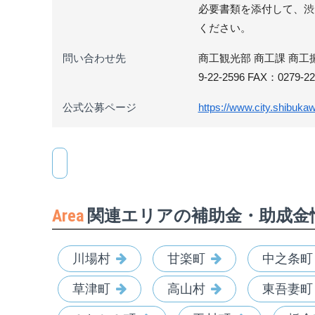
必要書類を添付して、渋
ください。
問い合わせ先
商工観光部 商工課 商工振
9-22-2596 FAX：0279-22
公式公募ページ
https://www.city.shibuka
Area
関連エリアの補助金・助成金
川場村
甘楽町
中之条町
草津町
高山村
東吾妻町