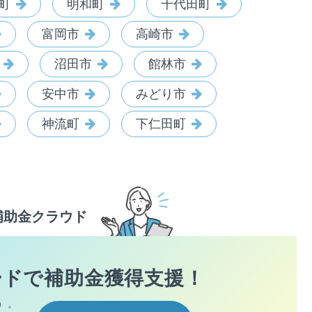
町
明和町
千代田町
富岡市
高崎市
沼田市
館林市
安中市
みどり市
神流町
下仁田町
補助金クラウド
ードで
補助金獲得支援！
）。