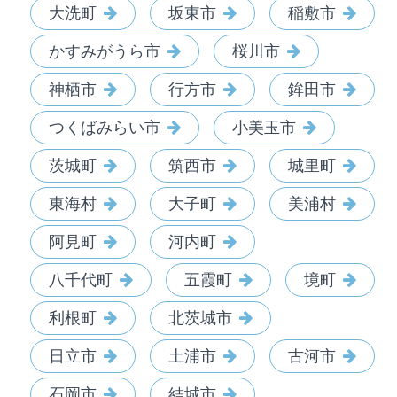
大洗町
坂東市
稲敷市
かすみがうら市
桜川市
神栖市
行方市
鉾田市
つくばみらい市
小美玉市
茨城町
筑西市
城里町
東海村
大子町
美浦村
阿見町
河内町
八千代町
五霞町
境町
利根町
北茨城市
日立市
土浦市
古河市
石岡市
結城市