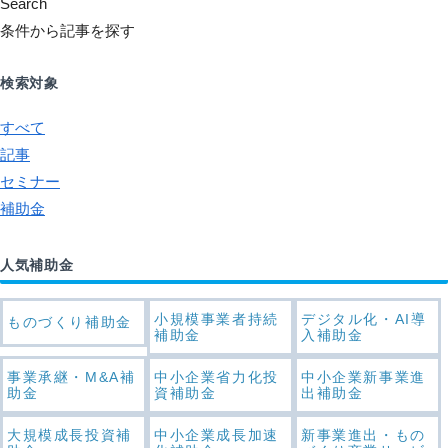
Search
条件から記事を探す
検索対象
すべて
記事
セミナー
補助金
人気補助金
小規模事業者持続
デジタル化・AI導
ものづくり補助金
補助金
入補助金
事業承継・M&A補
中小企業省力化投
中小企業新事業進
助金
資補助金
出補助金
大規模成長投資補
中小企業成長加速
新事業進出・もの