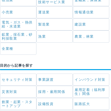
宿泊業
金融業，保険業
技術サービス業
小売業
運送業
情報通信業
電気・ガス・熱供
製造業
建設業
給・水道業
鉱業，採石業，砂
漁業
農業，林業
利採取業
全業種
目的から記事を探す
セキュリティ対策
事業譲渡
インバウンド対策
雇用定着（福利厚
災害対策
採用・雇用関係
生）関係
創業・起業・スタ
設備投資
販路拡大
ートアップ