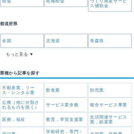
助金
化補助金
づくり商業サービ
ス補助金
都道府県
全国
北海道
青森県
もっと見る
業種から記事を探す
不動産業，リー
飲食業
卸売業
ス・レンタル業
公務（他に分類さ
サービス業全般
複合サービス事業
れるものを除く）
生活関連サービス
医療，福祉
教育，学習支援業
業，娯楽業
学術研究，専門・