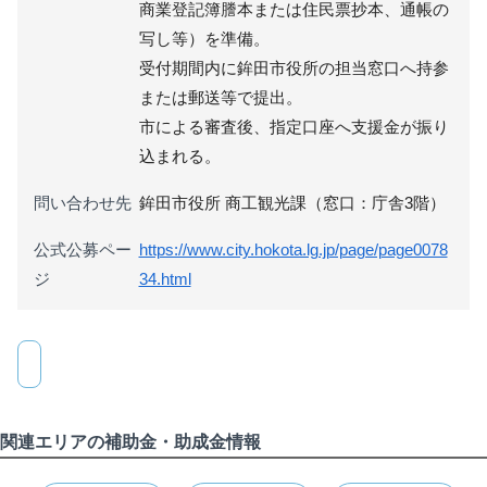
商業登記簿謄本または住民票抄本、通帳の
写し等）を準備。
受付期間内に鉾田市役所の担当窓口へ持参
または郵送等で提出。
市による審査後、指定口座へ支援金が振り
込まれる。
問い合わせ先
鉾田市役所 商工観光課（窓口：庁舎3階）
公式公募ペー
https://www.city.hokota.lg.jp/page/page0078
ジ
34.html
関連エリアの補助金・助成金情報