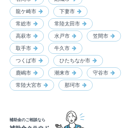
龍ケ崎市
下妻市
常総市
常陸太田市
高萩市
水戸市
笠間市
取手市
牛久市
つくば市
ひたちなか市
鹿嶋市
潮来市
守谷市
常陸大宮市
那珂市
補助金のご相談なら