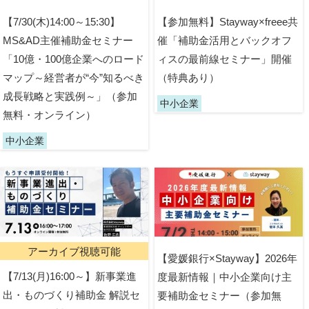
【7/30(木)14:00～15:30】
【参加無料】Stayway×freee共
MS&AD主催補助金セミナー
催「補助金活用とバックオフ
「10億・100億企業へのロード
ィスの最前線セミナー」開催
マップ～経営者が“今”知るべき
（特典あり）
成長戦略と実践例～」（参加
中小企業
無料・オンライン）
中小企業
アーカイブ視聴可能
【愛媛銀行×Stayway】2026年
【7/13(月)16:00～】新事業進
度最新情報｜中小企業向け主
出・ものづくり補助金 解説セ
要補助金セミナー（参加無