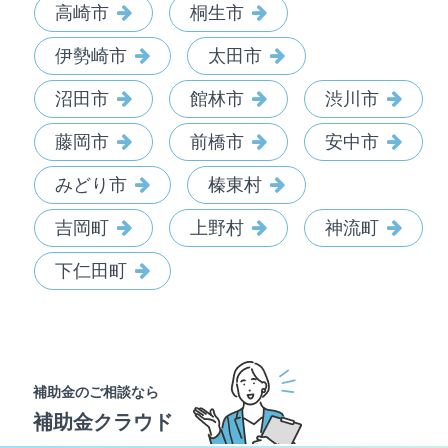
高崎市
桐生市
伊勢崎市
太田市
沼田市
館林市
渋川市
藤岡市
前橋市
安中市
みどり市
榛東村
吉岡町
上野村
神流町
下仁田町
補助金のご相談なら
補助金クラウド