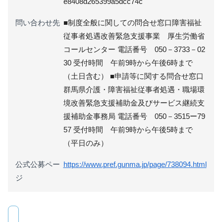
e8408d265399a5dcc74c
問い合わせ先
■制度全般に関しての問合せ窓口 ​障害福祉
従事者処遇改善緊急支援事業 厚生労働省
コールセンター 電話番号 050－3733－02
30 受付時間 午前9時から午後6時まで
（土日含む） ■申請等に関する問合せ窓口
群馬県介護・障害福祉従事者処遇・職場環
境改善緊急支援補助金及びサービス継続支
援補助金事務局 電話番号 050－3515ー79
57 受付時間 午前9時から午後5時まで
（平日のみ）
公式公募ペー
https://www.pref.gunma.jp/page/738094.html
ジ