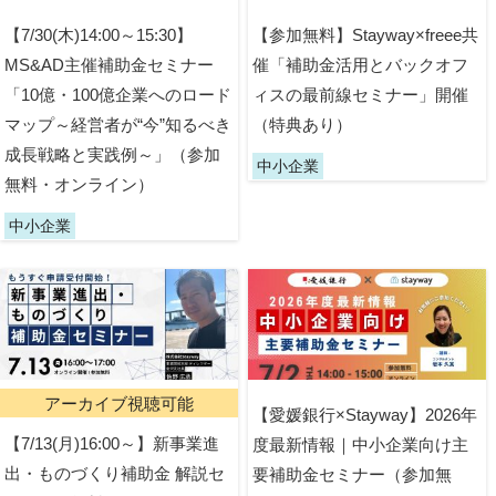
【7/30(木)14:00～15:30】
【参加無料】Stayway×freee共
MS&AD主催補助金セミナー
催「補助金活用とバックオフ
「10億・100億企業へのロード
ィスの最前線セミナー」開催
マップ～経営者が“今”知るべき
（特典あり）
成長戦略と実践例～」（参加
中小企業
無料・オンライン）
中小企業
アーカイブ視聴可能
【愛媛銀行×Stayway】2026年
【7/13(月)16:00～】新事業進
度最新情報｜中小企業向け主
出・ものづくり補助金 解説セ
要補助金セミナー（参加無