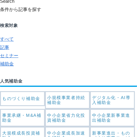
Search
条件から記事を探す
検索対象
すべて
記事
セミナー
補助金
人気補助金
小規模事業者持続
デジタル化・AI導
ものづくり補助金
補助金
入補助金
事業承継・M&A補
中小企業省力化投
中小企業新事業進
助金
資補助金
出補助金
大規模成長投資補
中小企業成長加速
新事業進出・もの