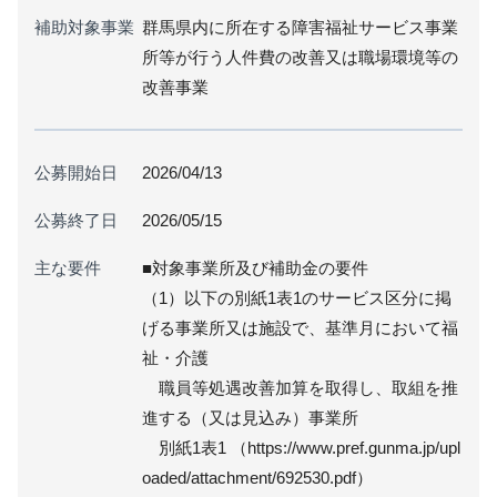
補助対象事業
群馬県内に所在する障害福祉サービス事業
所等が行う人件費の改善又は職場環境等の
改善事業
公募開始日
2026/04/13
公募終了日
2026/05/15
主な要件
■対象事業所及び補助金の要件
（1）以下の別紙1表1のサービス区分に掲
げる事業所又は施設で、基準月において福
祉・介護
職員等処遇改善加算を取得し、取組を推
進する（又は見込み）事業所
別紙1表1 （https://www.pref.gunma.jp/upl
oaded/attachment/692530.pdf）