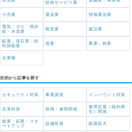
宿泊業
金融業，保険業
技術サービス業
小売業
運送業
情報通信業
電気・ガス・熱供
製造業
建設業
給・水道業
鉱業，採石業，砂
漁業
農業，林業
利採取業
全業種
目的から記事を探す
セキュリティ対策
事業譲渡
インバウンド対策
雇用定着（福利厚
災害対策
採用・雇用関係
生）関係
創業・起業・スタ
設備投資
販路拡大
ートアップ