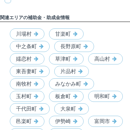
関連エリアの補助金・助成金情報
川場村
甘楽町
中之条町
長野原町
嬬恋村
草津町
高山村
東吾妻町
片品村
南牧村
みなかみ町
玉村町
板倉町
明和町
千代田町
大泉町
邑楽町
伊勢崎
富岡市