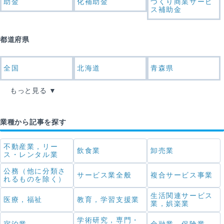
助金
化補助金
づくり商業サービ
ス補助金
都道府県
全国
北海道
青森県
もっと見る
業種から記事を探す
不動産業，リー
飲食業
卸売業
ス・レンタル業
公務（他に分類さ
サービス業全般
複合サービス事業
れるものを除く）
生活関連サービス
医療，福祉
教育，学習支援業
業，娯楽業
学術研究，専門・