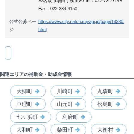
92名取市増田字柳田80 Tel：022-724-7149
Fax：022-384-4150
公式公募ペー
https://www.city.natori.miyagi.jp/page/19330.
ジ
html
関連エリアの補助金・助成金情報
大郷町
川崎町
丸森町
亘理町
山元町
松島町
七ヶ浜町
利府町
大和町
柴田町
大衡村