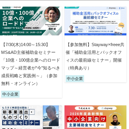
【7/30(木)14:00～15:30】
【参加無料】Stayway×freee共
MS&AD主催補助金セミナー
催「補助金活用とバックオフ
「10億・100億企業へのロード
ィスの最前線セミナー」開催
マップ～経営者が“今”知るべき
（特典あり）
成長戦略と実践例～」（参加
中小企業
無料・オンライン）
中小企業