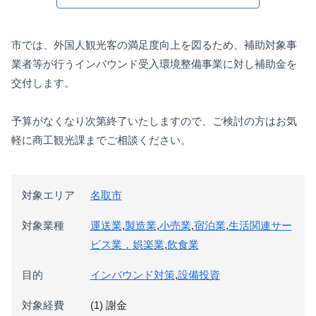
市では、外国人観光客の満足度向上を図るため、補助対象事
業者等が行うインバウンド受入環境整備事業に対し補助金を
交付します。
予算がなくなり次第終了いたしますので、ご検討の方はお気
軽に商工観光課までご相談ください。
対象エリア
名取市
対象業種
運送業
,
製造業
,
小売業
,
宿泊業
,
生活関連サー
ビス業，娯楽業
,
飲食業
目的
インバウンド対策
,
設備投資
対象経費
(1) 謝金