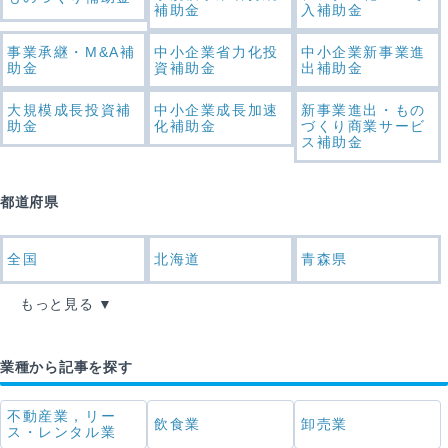
補助金
入補助金
事業承継・M&A補
中小企業省力化投
中小企業新事業進
助金
資補助金
出補助金
大規模成長投資補
中小企業成長加速
新事業進出・もの
助金
化補助金
づくり商業サービ
ス補助金
都道府県
全国
北海道
青森県
もっと見る
業種から記事を探す
不動産業，リー
飲食業
卸売業
ス・レンタル業