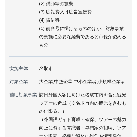
(2) 講師等の旅費
(3) 広報費又は広告宣伝費
(4) 賃借料
(5) 前各号に掲げるもののほか、対象事業
の実施に必要な経費であると市長が認める
もの
実施主体
名取市
対象企業
大企業,中堅企業,中小企業者,小規模企業者
補助対象事業
訪日外国人客に向けた名取市内を含む観光
ツアーの造成（※名取市内の観光を含むも
のに限る。）
（外国語ガイド育成・確保、ツアーの魅力
向上に資する有識者・専門家の招聘、ツア
ーの販売に必要な資材の制作や情報発信、