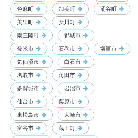
色麻町
加美町
涌谷町
美里町
女川町
南三陸町
都城市
登米市
石巻市
塩竈市
気仙沼市
白石市
名取市
角田市
多賀城市
岩沼市
仙台市
栗原市
東松島市
大崎市
富谷市
蔵王町