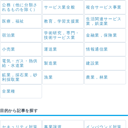
公務（他に分類さ
サービス業全般
複合サービス事業
れるものを除く）
生活関連サービス
医療，福祉
教育，学習支援業
業，娯楽業
学術研究，専門・
宿泊業
金融業，保険業
技術サービス業
小売業
運送業
情報通信業
電気・ガス・熱供
製造業
建設業
給・水道業
鉱業，採石業，砂
漁業
農業，林業
利採取業
全業種
目的から記事を探す
セキュリティ対策
事業譲渡
インバウンド対策