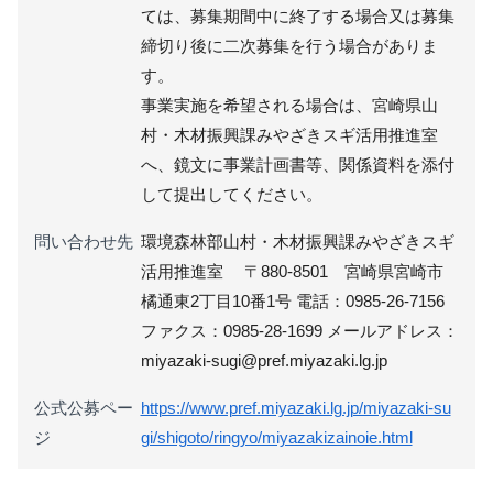
ては、募集期間中に終了する場合又は募集
締切り後に二次募集を行う場合がありま
す。
事業実施を希望される場合は、宮崎県山
村・木材振興課みやざきスギ活用推進室
へ、鏡文に事業計画書等、関係資料を添付
して提出してください。
問い合わせ先
環境森林部山村・木材振興課みやざきスギ
活用推進室 〒880-8501 宮崎県宮崎市
橘通東2丁目10番1号 電話：0985-26-7156
ファクス：0985-28-1699 メールアドレス：
miyazaki-sugi@pref.miyazaki.lg.jp
公式公募ペー
https://www.pref.miyazaki.lg.jp/miyazaki-su
ジ
gi/shigoto/ringyo/miyazakizainoie.html