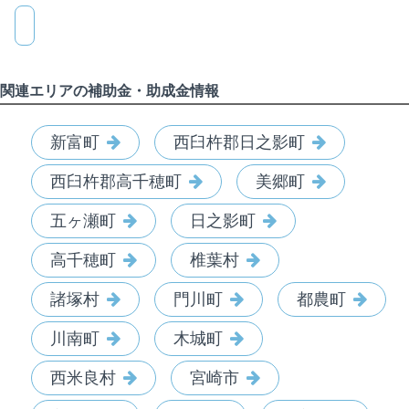
関連エリアの補助金・助成金情報
新富町
西臼杵郡日之影町
西臼杵郡高千穂町
美郷町
五ヶ瀬町
日之影町
高千穂町
椎葉村
諸塚村
門川町
都農町
川南町
木城町
西米良村
宮崎市