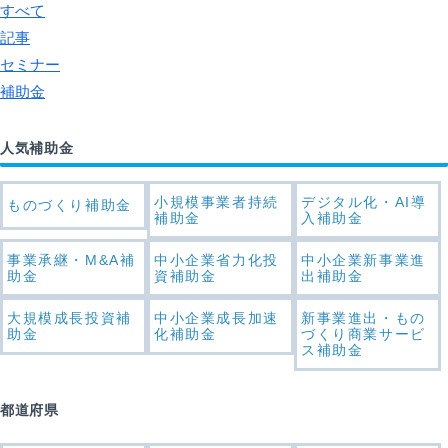
すべて
記事
セミナー
補助金
人気補助金
小規模事業者持続
デジタル化・AI導
ものづくり補助金
補助金
入補助金
事業承継・M&A補
中小企業省力化投
中小企業新事業進
助金
資補助金
出補助金
大規模成長投資補
中小企業成長加速
新事業進出・もの
助金
化補助金
づくり商業サービ
ス補助金
都道府県