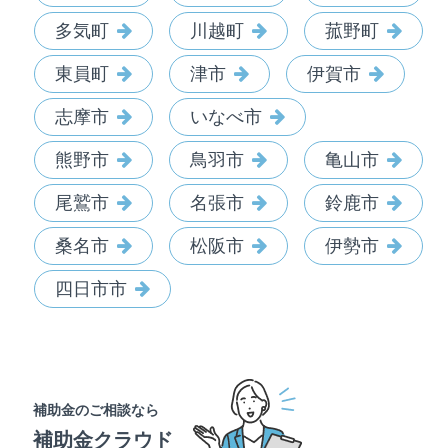
多気町
川越町
菰野町
東員町
津市
伊賀市
志摩市
いなべ市
熊野市
鳥羽市
亀山市
尾鷲市
名張市
鈴鹿市
桑名市
松阪市
伊勢市
四日市市
補助金のご相談なら
補助金クラウド