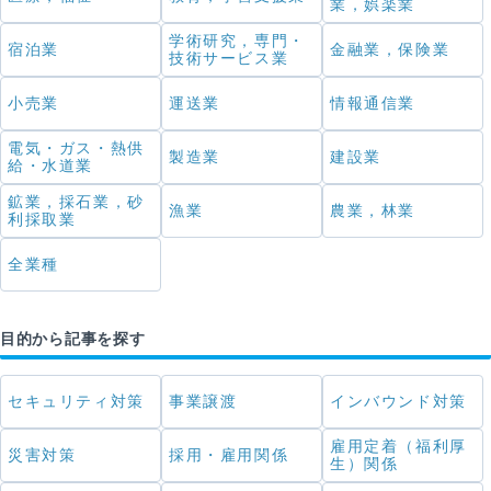
業，娯楽業
学術研究，専門・
宿泊業
金融業，保険業
技術サービス業
小売業
運送業
情報通信業
電気・ガス・熱供
製造業
建設業
給・水道業
鉱業，採石業，砂
漁業
農業，林業
利採取業
全業種
目的から記事を探す
セキュリティ対策
事業譲渡
インバウンド対策
雇用定着（福利厚
災害対策
採用・雇用関係
生）関係