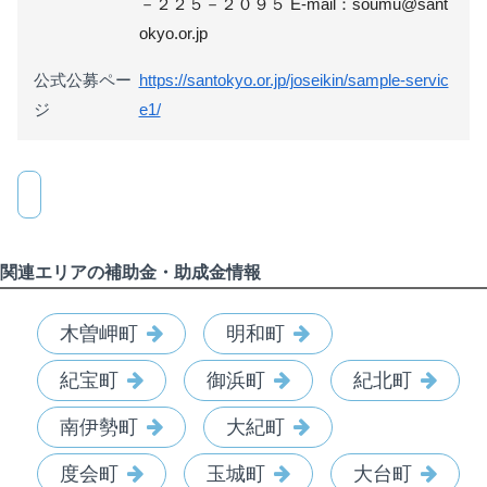
－２２５－２０９５ E-mail：soumu@sant
okyo.or.jp
公式公募ペー
https://santokyo.or.jp/joseikin/sample-servic
ジ
e1/
関連エリアの補助金・助成金情報
木曽岬町
明和町
紀宝町
御浜町
紀北町
南伊勢町
大紀町
度会町
玉城町
大台町