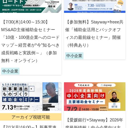
【7/30(木)14:00～15:30】
【参加無料】Stayway×freee共
MS&AD主催補助金セミナー
催「補助金活用とバックオフ
「10億・100億企業へのロード
ィスの最前線セミナー」開催
マップ～経営者が“今”知るべき
（特典あり）
成長戦略と実践例～」（参加
中小企業
無料・オンライン）
中小企業
アーカイブ視聴可能
【愛媛銀行×Stayway】2026年
【7/13(月)16:00～】新事業進
度最新情報｜中小企業向け主