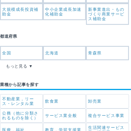
大規模成長投資補
中小企業成長加速
新事業進出・もの
助金
化補助金
づくり商業サービ
ス補助金
都道府県
全国
北海道
青森県
もっと見る
業種から記事を探す
不動産業，リー
飲食業
卸売業
ス・レンタル業
公務（他に分類さ
サービス業全般
複合サービス事業
れるものを除く）
生活関連サービス
医療，福祉
教育，学習支援業