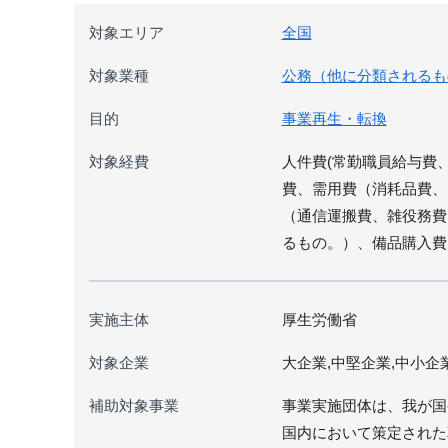
対象エリア
全国
対象業種
公務（他に分類されるも
目的
事業再生・転換
対象経費
人件費(常勤職員給与費
費、需用費（消耗品費、
（通信運搬費、雑役務費
るもの。）、備品購入費
実施主体
厚生労働省
対象企業
大企業,中堅企業,中小企
補助対象事業
事業実施団体は、我が国
国内において策定された