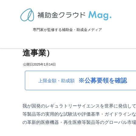
TOP
>
補助金・助成金詳細
>
事業再生・転換
>
全国：革新的医療機器
専門家が監修する補助金・助成金メディア
全国：革新的医療機器等国際標
進事業）
2025年1月14日
※公募要領を確認
上限金額・助成額
我が国発のレギュラトリーサイエンスを世界に発信し
等製品等の実用的な試験法や評価基準・ガイドライン
の革新的医療機器・再生医療等製品等のグローバル市