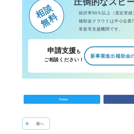
圧倒的なスピ
相談
採択率90％以上（直近実績
無料
補助金クラウドは中小企業
革新等支援機関です。
申請支援
も
新事業進出補助金
ご相談ください！
Twitter