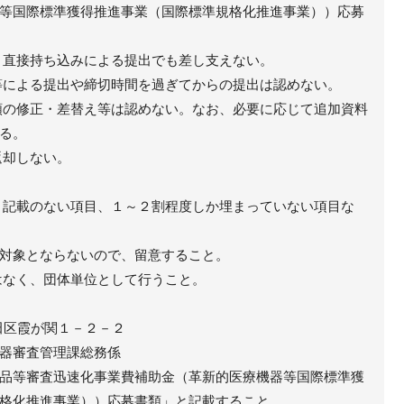
等国際標準獲得推進事業（国際標準規格化推進事業））応募
、直接持ち込みによる提出でも差し支えない。
等による提出や締切時間を過ぎてからの提出は認めない。
類の修正・差替え等は認めない。なお、必要に応じて追加資料
る。
返却しない。
：記載のない項目、１～２割程度しか埋まっていない項目な
対象とならないので、留意すること。
はなく、団体単位として行うこと。
千代田区霞が関１－２－２
器審査管理課総務係
品等審査迅速化事業費補助金（革新的医療機器等国際標準獲
格化推進事業））応募書類」と記載すること。