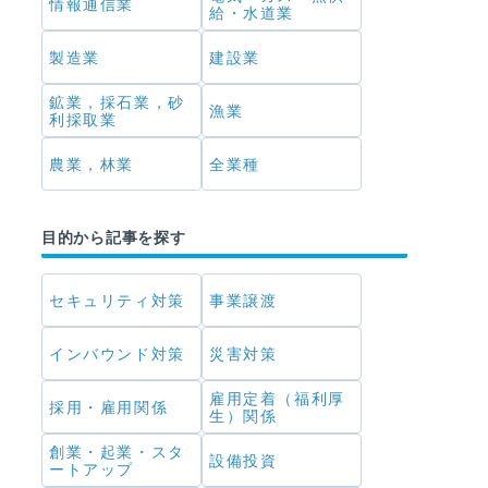
情報通信業
給・水道業
製造業
建設業
鉱業，採石業，砂
漁業
利採取業
農業，林業
全業種
目的から記事を探す
セキュリティ対策
事業譲渡
インバウンド対策
災害対策
雇用定着（福利厚
採用・雇用関係
生）関係
創業・起業・スタ
設備投資
ートアップ