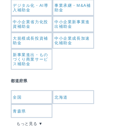
デジタル化・AI導
事業承継・M&A補
入補助金
助金
中小企業省力化投
中小企業新事業進
資補助金
出補助金
大規模成長投資補
中小企業成長加速
助金
化補助金
新事業進出・もの
づくり商業サービ
ス補助金
都道府県
全国
北海道
青森県
もっと見る