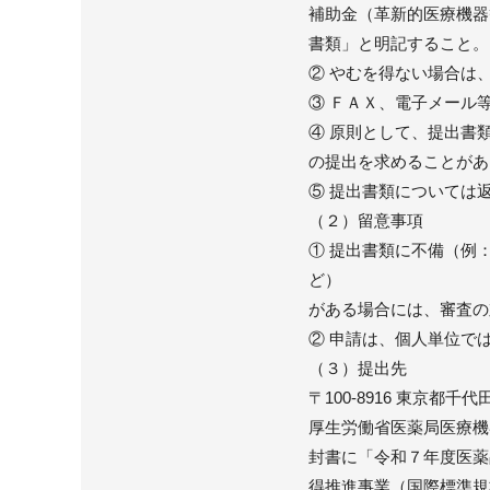
補助金（革新的医療機器
書類」と明記すること。
② やむを得ない場合は
③ ＦＡＸ、電子メール
④ 原則として、提出書
の提出を求めることがあ
⑤ 提出書類については
（２）留意事項
① 提出書類に不備（例
ど）
がある場合には、審査の
② 申請は、個人単位で
（３）提出先
〒100-8916 東京都
厚生労働省医薬局医療機
封書に「令和７年度医薬
得推進事業（国際標準規