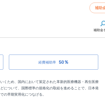
等国際標準獲得推進事業（国際標準規格化推進事業）
補助
補助金
準獲得推進事業（国際標準規格化推
50％
経費補助率
ていくため、国内において策定された革新的医療機器・再生医療
などについて、国際標準の規格化の取組を進めることで、日本発
場での早期実用化につなげる。