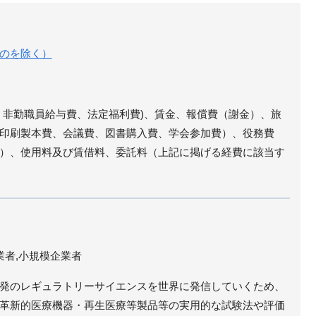
のを除く）
、非勤職員給与費、法定福利費)、賃金、報償費（謝金）、旅
印刷製本費、会議費、図書購入費、学会参加費）、役務費
）、使用料及び賃借料、委託料（上記に掲げる経費に該当す
業者,小規模企業者
発のレギュラトリーサイエンスを世界に発信していくため、
革新的医療機器・再生医療等製品等の実用的な試験法や評価