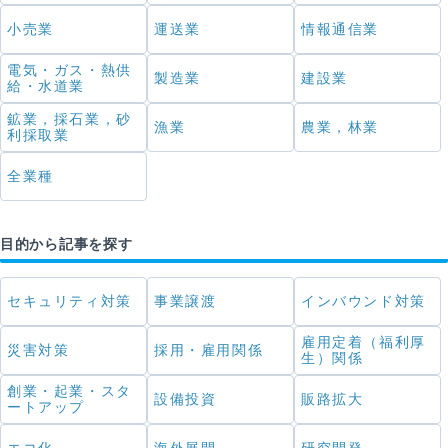
小売業
運送業
情報通信業
電気・ガス・熱供
製造業
建設業
給・水道業
鉱業，採石業，砂
漁業
農業，林業
利採取業
全業種
目的から記事を探す
セキュリティ対策
事業譲渡
インバウンド対策
雇用定着（福利厚
災害対策
採用・雇用関係
生）関係
創業・起業・スタ
設備投資
販路拡大
ートアップ