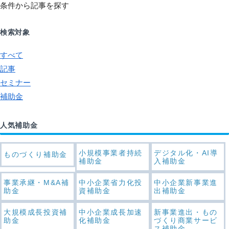
条件から記事を探す
検索対象
すべて
記事
セミナー
補助金
人気補助金
小規模事業者持続
デジタル化・AI導
ものづくり補助金
補助金
入補助金
事業承継・M&A補
中小企業省力化投
中小企業新事業進
助金
資補助金
出補助金
大規模成長投資補
中小企業成長加速
新事業進出・もの
助金
化補助金
づくり商業サービ
ス補助金