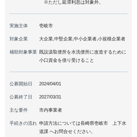
※ただし延滞利息は対象外。
実施主体
壱岐市
対象企業
大企業,中堅企業,中小企業者,小規模企業者
補助対象事業
既設汲取便所を水洗便所に改造するために
小口資金を借り受けること
公募開始日
2024/04/01
公募終了日
2027/03/31
主な要件
市内事業者
手続きの流れ
申請方法については長崎県壱岐市 上下水
道課 へお問合せください。