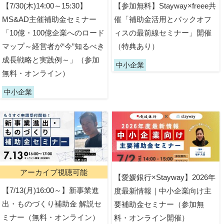
【7/30(木)14:00～15:30】
【参加無料】Stayway×freee共
MS&AD主催補助金セミナー
催「補助金活用とバックオフ
「10億・100億企業へのロード
ィスの最前線セミナー」開催
マップ～経営者が“今”知るべき
（特典あり）
成長戦略と実践例～」（参加
中小企業
無料・オンライン）
中小企業
アーカイブ視聴可能
【愛媛銀行×Stayway】2026年
【7/13(月)16:00～】新事業進
度最新情報｜中小企業向け主
出・ものづくり補助金 解説セ
要補助金セミナー（参加無
ミナー（無料・オンライン）
料・オンライン開催）