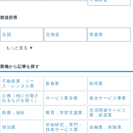
都道府県
全国
北海道
青森県
もっと見る
業種から記事を探す
不動産業，リー
飲食業
卸売業
ス・レンタル業
公務（他に分類さ
サービス業全般
複合サービス事業
れるものを除く）
生活関連サービス
医療，福祉
教育，学習支援業
業，娯楽業
学術研究，専門・
宿泊業
金融業，保険業
技術サービス業