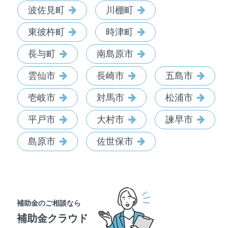
波佐見町
川棚町
東彼杵町
時津町
長与町
南島原市
雲仙市
長崎市
五島市
壱岐市
対馬市
松浦市
平戸市
大村市
諫早市
島原市
佐世保市
補助金のご相談なら
補助金クラウド