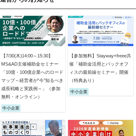
【7/30(木)14:00～15:30】
【参加無料】Stayway×freee共
MS&AD主催補助金セミナー
催「補助金活用とバックオフ
「10億・100億企業へのロード
ィスの最前線セミナー」開催
マップ～経営者が“今”知るべき
（特典あり）
成長戦略と実践例～」（参加
中小企業
無料・オンライン）
中小企業