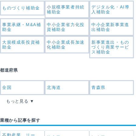
小規模事業者持続
デジタル化・AI導
ものづくり補助金
補助金
入補助金
事業承継・M&A補
中小企業省力化投
中小企業新事業進
助金
資補助金
出補助金
大規模成長投資補
中小企業成長加速
新事業進出・もの
助金
化補助金
づくり商業サービ
ス補助金
都道府県
全国
北海道
青森県
もっと見る
業種から記事を探す
不動産業，リー