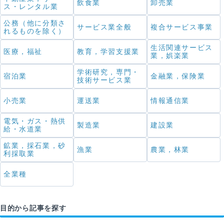
飲食業
卸売業
ス・レンタル業
公務（他に分類さ
サービス業全般
複合サービス事業
れるものを除く）
生活関連サービス
医療，福祉
教育，学習支援業
業，娯楽業
学術研究，専門・
宿泊業
金融業，保険業
技術サービス業
小売業
運送業
情報通信業
電気・ガス・熱供
製造業
建設業
給・水道業
鉱業，採石業，砂
漁業
農業，林業
利採取業
全業種
目的から記事を探す