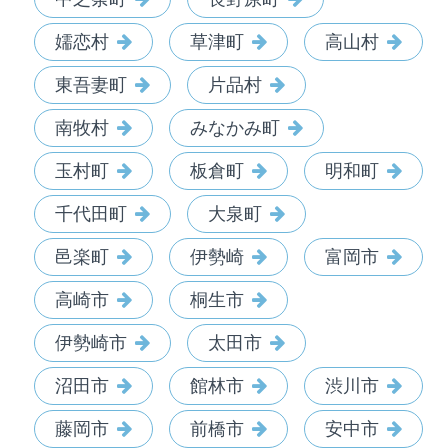
嬬恋村
草津町
高山村
東吾妻町
片品村
南牧村
みなかみ町
玉村町
板倉町
明和町
千代田町
大泉町
邑楽町
伊勢崎
富岡市
高崎市
桐生市
伊勢崎市
太田市
沼田市
館林市
渋川市
藤岡市
前橋市
安中市