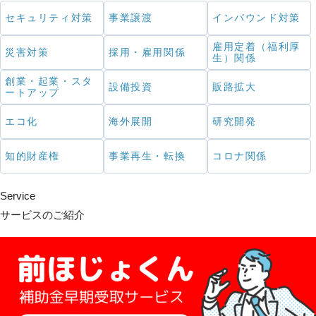
セキュリティ対策
事業譲渡
インバウンド対策
雇用定着（福利厚
災害対策
採用・雇用関係
生）関係
創業・起業・スタ
設備投資
販路拡大
ートアップ
エコ化
海外展開
研究開発
知的財産権
事業再生・転換
コロナ関係
Service
サービスのご紹介