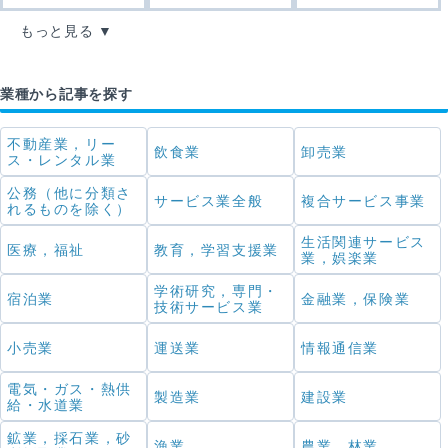
もっと見る
業種から記事を探す
不動産業，リー
飲食業
卸売業
ス・レンタル業
公務（他に分類さ
サービス業全般
複合サービス事業
れるものを除く）
生活関連サービス
医療，福祉
教育，学習支援業
業，娯楽業
学術研究，専門・
宿泊業
金融業，保険業
技術サービス業
小売業
運送業
情報通信業
電気・ガス・熱供
製造業
建設業
給・水道業
鉱業，採石業，砂
漁業
農業，林業