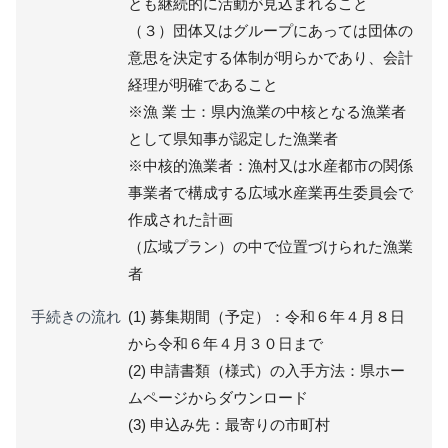
とも継続的に活動が見込まれること
（３）団体又はグループにあっては団体の
意思を決定する体制が明らかであり、会計
経理が明確であること
※漁 業 士：県内漁業の中核となる漁業者
として県知事が認定した漁業者
※中核的漁業者：漁村又は水産都市の関係
事業者で構成する広域水産業再生委員会で
作成された計画
（広域プラン）の中で位置づけられた漁業
者
手続きの流れ
(1) 募集期間（予定）：令和６年４月８日
から令和６年４月３０日まで
(2) 申請書類（様式）の入手方法：県ホー
ムページからダウンロード
(3) 申込み先：最寄りの市町村