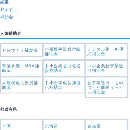
記事
セミナー
補助金
人気補助金
小規模事業者持続
デジタル化・AI導
ものづくり補助金
補助金
入補助金
事業承継・M&A補
中小企業省力化投
中小企業新事業進
助金
資補助金
出補助金
大規模成長投資補
中小企業成長加速
新事業進出・もの
助金
化補助金
づくり商業サービ
ス補助金
都道府県
全国
北海道
青森県