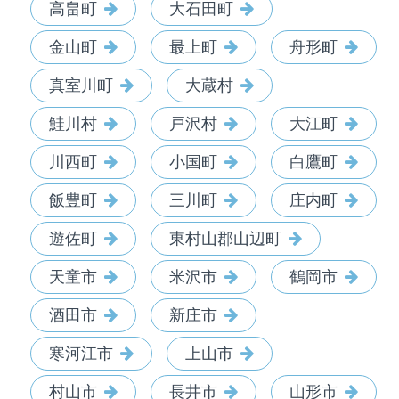
高畠町
大石田町
金山町
最上町
舟形町
真室川町
大蔵村
鮭川村
戸沢村
大江町
川西町
小国町
白鷹町
飯豊町
三川町
庄内町
遊佐町
東村山郡山辺町
天童市
米沢市
鶴岡市
酒田市
新庄市
寒河江市
上山市
村山市
長井市
山形市