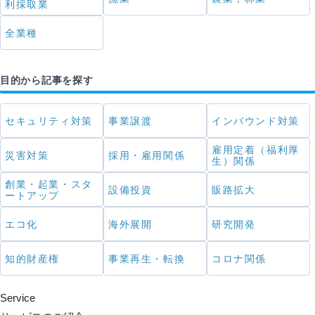
利採取業
全業種
目的から記事を探す
セキュリティ対策
事業譲渡
インバウンド対策
雇用定着（福利厚
災害対策
採用・雇用関係
生）関係
創業・起業・スタ
設備投資
販路拡大
ートアップ
エコ化
海外展開
研究開発
知的財産権
事業再生・転換
コロナ関係
Service